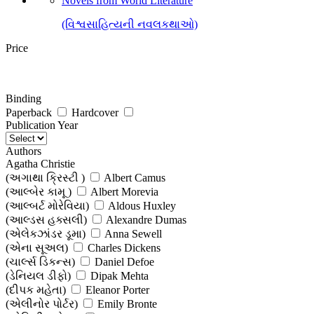
Novels from World Literature
(વિશ્વસાહિત્યની નવલકથાઓ)
Price
Binding
Paperback
Hardcover
Publication Year
Authors
Agatha Christie
(અગાથા ક્રિસ્ટી )
Albert Camus
(આલ્બેર કામૂ )
Albert Morevia
(આલ્બર્ટ મોરેવિયા)
Aldous Huxley
(આલ્ડસ હક્સલી)
Alexandre Dumas
(એલેકઝાંડર ડૂમા)
Anna Sewell
(એના સૂઅલ)
Charles Dickens
(ચાર્લ્સ ડિકન્સ)
Daniel Defoe
(ડેનિયલ ડીફો)
Dipak Mehta
(દીપક મહેતા)
Eleanor Porter
(એલીનોર પોર્ટર)
Emily Bronte