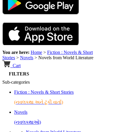
You are here:
Home
>
Fiction : Novels & Short
Stories
>
Novels
>
Novels from World Literature
Cart
FILTERS
Sub-categories
Fiction : Novels & Short Stories
(નવલકથા અને ટૂંકી વાર્તા)
Novels
(નવલકથાઓ)