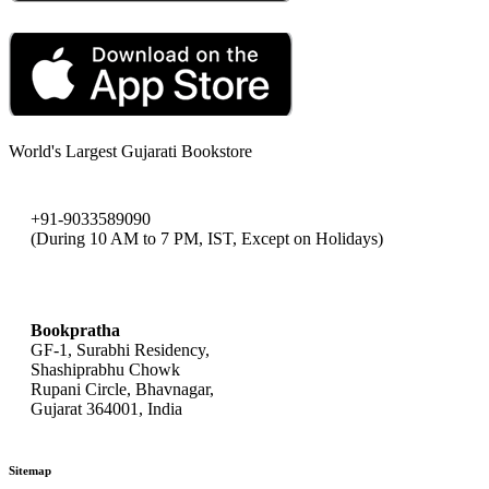
World's Largest Gujarati Bookstore
+91-9033589090
(During 10 AM to 7 PM, IST, Except on Holidays)
bookpratha@gmail.com
Bookpratha
GF-1, Surabhi Residency,
Shashiprabhu Chowk
Rupani Circle, Bhavnagar,
Gujarat 364001, India
Sitemap