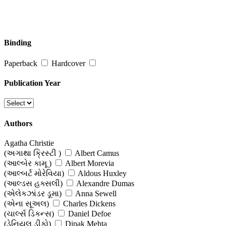
Binding
Paperback
Hardcover
Publication Year
Authors
Agatha Christie
(અગાથા ક્રિસ્ટી )
Albert Camus
(આલ્બેર કામૂ )
Albert Morevia
(આલ્બર્ટ મોરેવિયા)
Aldous Huxley
(આલ્ડસ હક્સલી)
Alexandre Dumas
(એલેકઝાંડર ડૂમા)
Anna Sewell
(એના સૂઅલ)
Charles Dickens
(ચાર્લ્સ ડિકન્સ)
Daniel Defoe
(ડેનિયલ ડીફો)
Dipak Mehta