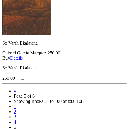
So Varsh Ekalatana
Gabriel Garcia Marquez
250.00
Buy
Details
So Varsh Ekalatana
250.00
«
Page 5 of 6
Showing Books 81 to 100 of total 108
1
2
3
4
5