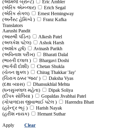
(એમિલી બ્રોન્ટ)
Eric Ambler
(એરિક એમ્બ્લાર)
Erich Segal
(એરિક સેગલ)
Ernest Hemingway
(અર્નેસ્ટ હેમિંગ્વે )
Franz Kafka
(ફ્રાન્ઝ કાફકા)
Translators
Fyodor Dostoevsky
Aarushi Pandit
(ફ્યોદોર દોસ્તોયેવ્સકી)
Gabriel Garcia Marquez
(આરુષી પંડિત)
Alkesh Patel
(ગેબ્રિયેલ ગાર્શિયા માર્કવેઝ)
George Orwell
(અલકેશ પટેલ)
Ashok Harsh
(જ્યોર્જ ઓરવેલ )
Harriet Beecher Stowe
(અશોક હર્ષ)
Avinash Parikh
(હેરિયટ બીચર સ્ટોવ)
Hermann Hesse
(અવિનાશ પરીખ)
Bharati Dalal
(હરમાન હેસ)
Homer
(ભારતી દલાલ )
Bhargavi Doshi
(હોમર)
Honore De Balzac
(ભાર્ગવી દોશી)
Chetan Shukla
(ઓનરે દ. બાલ્ઝાક)
Irving Stone
(ચેતન શુક્લ )
Chirag Thakkar 'Jay'
(અરવિન્ગ સ્ટોન)
Jeffrey Archer
(ચિરાગ ઠક્કર 'જય' )
Daksha Vyas
(જેફ્રી આર્ચર)
Jerome K. Jerome
(દક્ષા વ્યાસ)
Dhansukhlal Mehta
(જેરોમ કે. જેરોમ)
Joseph William Meagher
(ધનસુખલાલ મહેતા)
Dipak Soliya
(જોસેફ વિલિયમ મીગર)
Jules Verne
(દીપક સોલિયા )
Gopaldas Jivabhai Patel
(જૂલે વર્ન)
Kent Haruf
(ગોપાળદાસ જીવાભાઈ પટેલ )
Harendra Bhatt
(કેન્ટ હારૂફ)
Khaled Hosseini
(હરેન્દ્ર ભટ્ટ )
Harish Nayak
(ખાલીદ હુસેની )
Khalil Gibran
(હરીશ નાયક)
Hemant Suthar
(ખલિલ જિબ્રાન)
Lao She
(હેમંત સુથાર)
Hetal Sondarva
(લાઓ શેહ)
Laura Ingalls Wilder
Apply
Clear
(હેતલ સોંદરવા)
Hitesh Jajal
(લોરા ઇન્ગલ્સ વાઈલ્ડર )
Leo Tolstoy
(હિતેષ જાજલ )
Jatin Vora
(લીઓ ટોલ્સ્ટોય)
Lucy Maud Montgomery