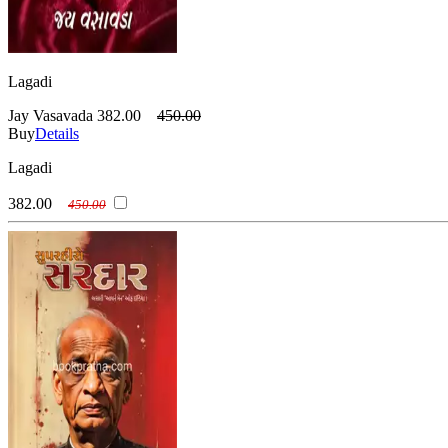
Lagadi
Jay Vasavada
382.00
450.00
Buy
Details
Lagadi
382.00
450.00