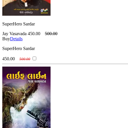
SuperHero Sardar
Jay Vasavada
450.00
500.00
Buy
Details
SuperHero Sardar
450.00
500.00