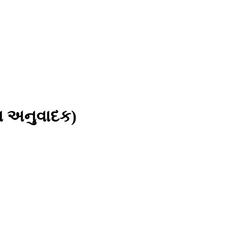
 અનુવાદક)