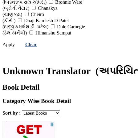
(બિસ્વરૂપ રાય ચૌધરી)
Bronnie Ware
(બ્રોની વેયર)
Chanakya
(ચાણક્ય)
Cheiro
(કીરો )
Daaji Kamlesh D Patel
(દાજી કમલેશ ડી. પટેલ)
Dale Carnegie
(ડેલ કાર્નેગી)
Himanshu Sampat
(હિમાંશુ સંપટ )
Himanshu Shekhar
Apply
Clear
(હિમાંશુ શેખર)
Jawaharlal Nehru
(જવાહરલાલ નહેરુ )
Jeff Keller
(જેફ કેલર)
Khorshed Bhavnagari
(ખોરશેદ ભાવનગરી)
Lalita Sharma
Unknown Translator
(અપરિચિત
(લલિતા શર્મા)
Lalkrishna Advani
(લાલકૃષ્ણ આડવાણી)
Mahesh Kapadia
(મહેશ કાપડિયા)
Morgan Housel
Book Detail
(મોર્ગન હાઉઝેલ)
Namita Thapar
(નમિતા થાપર)
Nityanand Charan Das
Category Wise Book Detail
(નિત્યાનંદ ચરણ દાસ)
Osho
(ઓશો)
Paramhansa Yogananda
Sort by :
(પરમહંસ યોગાનંદ)
Paulo Coelho
()
Pradip Kumar
(પ્રદીપ કુમાર)
Prakash Biyani
(પ્રકાશ બિયાની)
Pramod Shankar Soni
(પ્રમોદ શંકર સોની )
Premchand