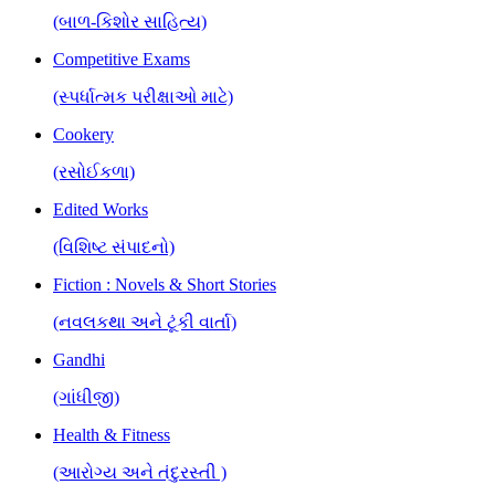
(બાળ-કિશોર સાહિત્ય)
Competitive Exams
(સ્પર્ધાત્મક પરીક્ષાઓ માટે)
Cookery
(રસોઈકળા)
Edited Works
(વિશિષ્ટ સંપાદનો)
Fiction : Novels & Short Stories
(નવલકથા અને ટૂંકી વાર્તા)
Gandhi
(ગાંધીજી)
Health & Fitness
(આરોગ્ય અને તંદુરસ્તી )