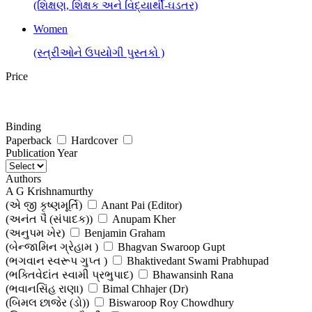
(શિક્ષણ, શિક્ષક અને વિદ્યાર્થી-ઘડતર)
Women
(સ્ત્રીઓને ઉપયોગી પુસ્તકો )
Price
Binding
Paperback
Hardcover
Publication Year
Authors
A G Krishnamurthy
(એ જી કૃષ્ણમૂર્તિ)
Anant Pai (Editor)
(અનંત પૈ (સંપાદક))
Anupam Kher
(અનુપમ ખેર)
Benjamin Graham
(બેન્જામિન ગ્રેહામ )
Bhagvan Swaroop Gupt
(ભગવાન સ્વરૂપ ગુપ્ત )
Bhaktivedant Swami Prabhupad
(ભક્તિવેદાંત સ્વામી પ્રભુપાદ)
Bhawansinh Rana
(ભવાનસિંહ રાણા)
Bimal Chhajer (Dr)
(બિમલ છાજેર (ડો))
Biswaroop Roy Chowdhury