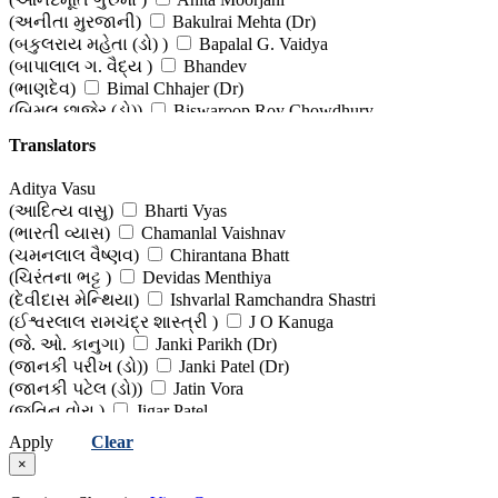
(યોગ, પ્રાણાયામ અને વ્યાયામ)
(અનીતા મુરજાની)
Bakulrai Mehta (Dr)
(બકુલરાય મહેતા (ડો) )
Bapalal G. Vaidya
(બાપાલાલ ગ. વૈદ્ય )
Bhandev
(ભાણદેવ)
Bimal Chhajer (Dr)
(બિમલ છાજેર (ડો))
Biswaroop Roy Chowdhury
(બિસ્વરૂપ રાય ચૌધરી)
Brij Bhushan Goel (Dr)
Translators
(બ્રિજ ભૂષણ ગોયેલ (ડૉ.))
Casey Means (Dr)
(કેસી મીન્સ (ડૉ.))
Chadulal K. Dave
Aditya Vasu
(ચંદુલાલ કા. દવે )
Chaudhari Attarsinh Varma
(આદિત્ય વાસુ)
Bharti Vyas
(ચૌધરી અત્તરસિંહ વર્મા)
Chirag A Shah (Dr)
(ભારતી વ્યાસ)
Chamanlal Vaishnav
(ચિરાગ એ. શાહ (ડો))
Deepak Chopra (Dr)
(ચમનલાલ વૈષ્ણવ)
Chirantana Bhatt
(દીપક ચોપરા (ડો))
Devangi Jogal (Dr)
(ચિરંતના ભટ્ટ )
Devidas Menthiya
(દેવાંગી જોગલ (ડો))
Devangi Jogal (Dr) - Nilesh Jogal
(દેવીદાસ મેન્થિયા)
Ishvarlal Ramchandra Shastri
(દેવાંગી જોગલ (ડૉ.) - નિલેશ જોગલ)
Dimple Jangda
(ઈશ્વરલાલ રામચંદ્ર શાસ્ત્રી )
J O Kanuga
(ડિમ્પલ જાંગડા)
Edited Work
(જે. ઓ. કાનુગા)
Janki Parikh (Dr)
(સંપાદિત કૃતિ )
Essie Honiball
(જાનકી પરીખ (ડો))
Janki Patel (Dr)
(એસી હોનિબોલ)
Gunvant Shah
(જાનકી પટેલ (ડો))
Jatin Vora
(ગુણવંત શાહ)
H K Bakhru
(જતિન વોરા )
Jigar Patel
(એચ કે બખરુ)
Hansal Bhachech (Dr)
(જીગર પટેલ)
Jitendra Desai
Apply
Clear
(હંસલ ભચેચ (ડો))
Harilal Amarchand Shah
(જીતેન્દ્ર દેસાઈ)
Kashyapi Maha
×
(હરિલાલ અમરચંદ શાહ )
Harshad Bhatt (Dr)
(કાશ્યપી મહા)
Mahesh Shah (Dr)
(હર્ષદ ભટ્ટ (ડો) )
Hetal Patel (Dr)