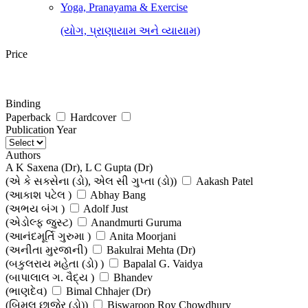
Yoga, Pranayama & Exercise
(યોગ, પ્રાણાયામ અને વ્યાયામ)
Price
Binding
Paperback
Hardcover
Publication Year
Authors
A K Saxena (Dr), L C Gupta (Dr)
(એ કે સક્સેના (ડો), એલ સી ગુપ્તા (ડો))
Aakash Patel
(આકાશ પટેલ )
Abhay Bang
(અભય બંગ )
Adolf Just
(એડોલ્ફ જુસ્ટ)
Anandmurti Guruma
(આનંદમૂર્તિ ગુરુમા )
Anita Moorjani
(અનીતા મુરજાની)
Bakulrai Mehta (Dr)
(બકુલરાય મહેતા (ડો) )
Bapalal G. Vaidya
(બાપાલાલ ગ. વૈદ્ય )
Bhandev
(ભાણદેવ)
Bimal Chhajer (Dr)
(બિમલ છાજેર (ડો))
Biswaroop Roy Chowdhury