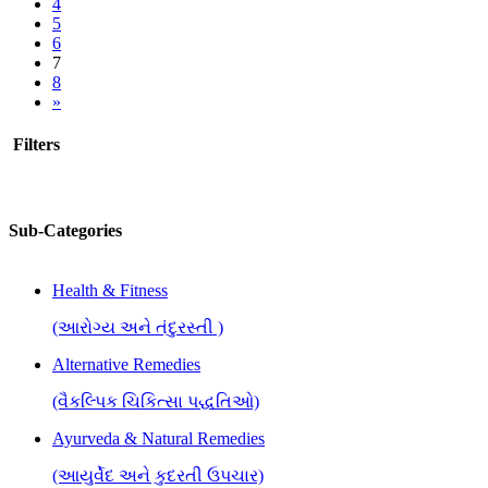
4
5
6
7
8
»
Filters
Sub-Categories
Health & Fitness
(આરોગ્ય અને તંદુરસ્તી )
Alternative Remedies
(વૈકલ્પિક ચિકિત્સા પદ્ધતિઓ)
Ayurveda & Natural Remedies
(આયુર્વેદ અને કુદરતી ઉપચાર)