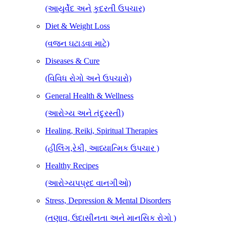
(આયુર્વેદ અને કુદરતી ઉપચાર)
Diet & Weight Loss
(વજન ઘટાડવા માટે)
Diseases & Cure
(વિવિધ રોગો અને ઉપચારો)
General Health & Wellness
(આરોગ્ય અને તંદુરસ્તી)
Healing, Reiki, Spiritual Therapies
(હીલિંગ,રેકી, આધ્યાત્મિક ઉપચાર )
Healthy Recipes
(આરોગ્યપપ્રદ વાનગીઓ)
Stress, Depression & Mental Disorders
(તણાવ, ઉદાસીનતા અને માનસિક રોગો )