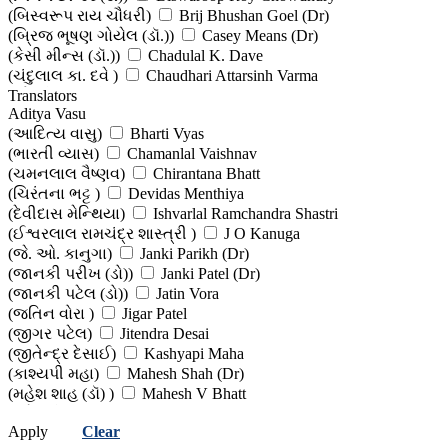
(બિસ્વરૂપ રાય ચૌધરી)
Brij Bhushan Goel (Dr)
(બ્રિજ ભૂષણ ગોયેલ (ડૉ.))
Casey Means (Dr)
(કેસી મીન્સ (ડૉ.))
Chadulal K. Dave
(ચંદુલાલ કા. દવે )
Chaudhari Attarsinh Varma
(ચૌધરી અત્તરસિંહ વર્મા)
Translators
Chirag A Shah (Dr)
Aditya Vasu
(ચિરાગ એ. શાહ (ડો))
Deepak Chopra (Dr)
(આદિત્ય વાસુ)
Bharti Vyas
(દીપક ચોપરા (ડો))
Devangi Jogal (Dr)
(ભારતી વ્યાસ)
Chamanlal Vaishnav
(દેવાંગી જોગલ (ડો))
Devangi Jogal (Dr) - Nilesh Jogal
(ચમનલાલ વૈષ્ણવ)
Chirantana Bhatt
(દેવાંગી જોગલ (ડૉ.) - નિલેશ જોગલ)
Dimple Jangda
(ચિરંતના ભટ્ટ )
Devidas Menthiya
(ડિમ્પલ જાંગડા)
Edited Work
(દેવીદાસ મેન્થિયા)
Ishvarlal Ramchandra Shastri
(સંપાદિત કૃતિ )
Essie Honiball
(ઈશ્વરલાલ રામચંદ્ર શાસ્ત્રી )
J O Kanuga
(એસી હોનિબોલ)
Gunvant Shah
(જે. ઓ. કાનુગા)
Janki Parikh (Dr)
(ગુણવંત શાહ)
H K Bakhru
(જાનકી પરીખ (ડો))
Janki Patel (Dr)
(એચ કે બખરુ)
Hansal Bhachech (Dr)
(જાનકી પટેલ (ડો))
Jatin Vora
(હંસલ ભચેચ (ડો))
Harilal Amarchand Shah
(જતિન વોરા )
Jigar Patel
(હરિલાલ અમરચંદ શાહ )
Harshad Bhatt (Dr)
(જીગર પટેલ)
Jitendra Desai
(હર્ષદ ભટ્ટ (ડો) )
Hetal Patel (Dr)
(જીતેન્દ્ર દેસાઈ)
Kashyapi Maha
(હેતલ પટેલ (ડો.) )
Hiralal D Prajapati
(કાશ્યપી મહા)
Mahesh Shah (Dr)
(હીરાલાલ ડી. પ્રજાપતિ)
Jadavji Trikamji Acharya
(મહેશ શાહ (ડૉ) )
Mahesh V Bhatt
(જાદવજી ત્રિકમજી આચાર્ય )
Janki Patel (Dr)
(મહેશ વિ. ભટ્ટ )
Mohanlal Agrawal
(જાનકી પટેલ (ડો) )
Jayabahen Joshi
Apply
Clear
(મોહનલાલ અગ્રવાલ)
Nikhil Kharod (Dr)
(જયાબહેન જોશી )
Jayantibhai Shah