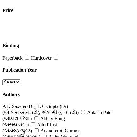
Diet & Weight Loss
Price
(વજન ઘટાડવા માટે)
Diseases & Cure
(વિવિધ રોગો અને ઉપચારો)
Binding
General Health & Wellness
Paperback
Hardcover
(આરોગ્ય અને તંદુરસ્તી)
Healing, Reiki, Spiritual Therapies
Publication Year
(હીલિંગ,રેકી, આધ્યાત્મિક ઉપચાર )
Healthy Recipes
Authors
(આરોગ્યપપ્રદ વાનગીઓ)
A K Saxena (Dr), L C Gupta (Dr)
Stress, Depression & Mental Disorders
(એ કે સક્સેના (ડો), એલ સી ગુપ્તા (ડો))
Aakash Patel
(આકાશ પટેલ )
Abhay Bang
(તણાવ, ઉદાસીનતા અને માનસિક રોગો )
(અભય બંગ )
Adolf Just
(એડોલ્ફ જુસ્ટ)
Anandmurti Guruma
Yoga, Pranayama & Exercise
(આનંદમૂર્તિ ગુરુમા )
Anita Moorjani