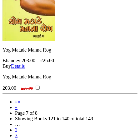
Yog Matade Manna Rog
Bhandev
203.00
225.00
Buy
Details
Yog Matade Manna Rog
203.00
225.00
««
«
Page 7 of 8
Showing Books 121 to 140 of total 149
…
2
3