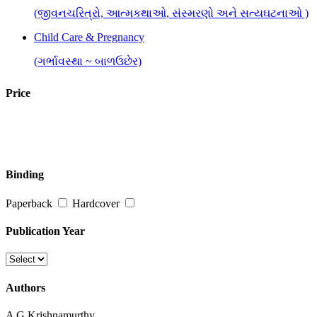
(જીવનચરિત્રો, આત્મકથાઓ, સંસ્મરણો અને સત્યઘટનાઓ )
Child Care & Pregnancy
(ગર્ભાવસ્થા ~ બાળઉછેર)
Children-Young Adults
Price
(બાળ-કિશોર સાહિત્ય)
Competitive Exams
(સ્પર્ધાત્મક પરીક્ષાઓ માટે)
Binding
Cookery
Paperback
Hardcover
(રસોઈકળા)
Edited Works
Publication Year
(વિશિષ્ટ સંપાદનો)
Fiction : Novels & Short Stories
Authors
(નવલકથા અને ટૂંકી વાર્તા)
A G Krishnamurthy