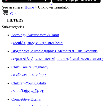
You are here:
Home
>
Unknown Translator
Cart
FILTERS
Sub-categories
Astrology, Vastushastra & Tarot
(જ્યોતિષ, વાસ્તુશાસ્ત્ર અને ટેરોટ)
Biographies, Autobiographies, Memoirs & True Accounts
(જીવનચરિત્રો, આત્મકથાઓ, સંસ્મરણો અને સત્યઘટનાઓ )
Child Care & Pregnancy
(ગર્ભાવસ્થા ~ બાળઉછેર)
Children-Young Adults
(બાળ-કિશોર સાહિત્ય)
Competitive Exams