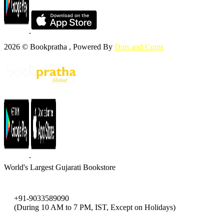
(વર્ઘીસ કુરિયન)
Vijay Agrawal (Dr)
(વિજય અગ્રવાલ (ડો))
Vijay Kumar
(વિજય કુમાર )
Vijaya Kumar
(વિજયા કુમાર)
Vikas Malkani
(વિકાસ મલકાની)
Vinod Kumar Mishra
2026 © Bookpratha , Powered By
Dots and Coms
(વિનોદ કુમાર મિશ્ર)
Zig Ziglar
(ઝિગ ઝિગલર)
World's Largest Gujarati Bookstore
+91-9033589090
(During 10 AM to 7 PM, IST, Except on Holidays)