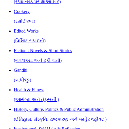
(સ્પર્ધાત્મક પરીક્ષાઓ માટે)
Cookery
(રસોઈકળા)
Edited Works
(વિશિષ્ટ સંપાદનો)
Fiction : Novels & Short Stories
(નવલકથા અને ટૂંકી વાર્તા)
Gandhi
(ગાંધીજી)
Health & Fitness
(આરોગ્ય અને તંદુરસ્તી )
History, Culture, Politics & Public Administration
(ઈતિહાસ, સંસ્કૃતિ, રાજકારણ અને જાહેર વહીવટ )
Inspirational, Self Help & Reflective