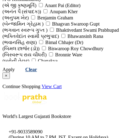
Gandhi
(એ જી કૃષ્ણમૂર્તિ)
Anant Pai (Editor)
(અનંત પૈ (સંપાદક))
Anupam Kher
(ગાંધીજી)
(અનુપમ ખેર)
Benjamin Graham
(બેન્જામિન ગ્રેહામ )
Bhagvan Swaroop Gupt
Health & Fitness
(ભગવાન સ્વરૂપ ગુપ્ત )
Bhaktivedant Swami Prabhupad
(આરોગ્ય અને તંદુરસ્તી )
(ભક્તિવેદાંત સ્વામી પ્રભુપાદ)
Bhawansinh Rana
(ભવાનસિંહ રાણા)
Bimal Chhajer (Dr)
History, Culture, Politics & Public Administration
(બિમલ છાજેર (ડો))
Biswaroop Roy Chowdhury
(બિસ્વરૂપ રાય ચૌધરી)
Bronnie Ware
(ઈતિહાસ, સંસ્કૃતિ, રાજકારણ અને જાહેર વહીવટ )
(બ્રોની વેયર)
Chanakya
Inspirational, Self Help & Reflective
(ચાણક્ય)
Cheiro
Apply
Clear
(કીરો )
Daaji Kamlesh D Patel
×
(જીવન-વિકાસ માટે પ્રેરણાત્મક પુસ્તકો)
(દાજી કમલેશ ડી. પટેલ)
Dale Carnegie
(ડેલ કાર્નેગી)
Himanshu Sampat
Continue Shopping
View Cart
Quotations, Proverbs & Epigrams
(હિમાંશુ સંપટ )
Himanshu Shekhar
(હિમાંશુ શેખર)
Jawaharlal Nehru
(સુવાક્યો, કહેવતો અને સુભાષિતો )
(જવાહરલાલ નહેરુ )
Jeff Keller
Religion, Spirituality & Philosophy
(જેફ કેલર)
Khorshed Bhavnagari
World's Largest Gujarati Bookstore
(ખોરશેદ ભાવનગરી)
Lalita Sharma
(ધર્મ, અધ્યાત્મ અને તત્વજ્ઞાન)
(લલિતા શર્મા)
Lalkrishna Advani
(લાલકૃષ્ણ આડવાણી)
Mahesh Kapadia
Science, Technology & Computer
+91-9033589090
(મહેશ કાપડિયા)
Morgan Housel
(During 10 AM to 7 PM, IST, Except on Holidays)