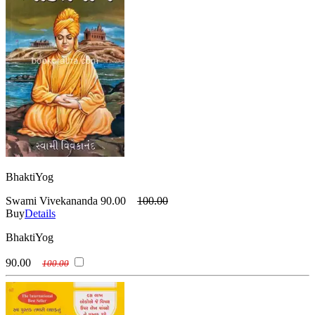
BhaktiYog
Swami Vivekananda
90.00
100.00
Buy
Details
BhaktiYog
90.00
100.00