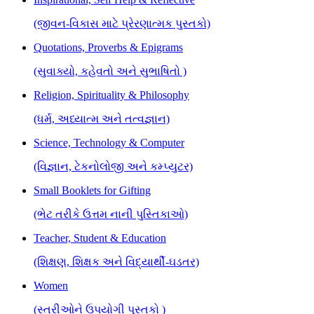
(જીવન-વિકાસ માટે પ્રેરણાત્મક પુસ્તકો)
Quotations, Proverbs & Epigrams
(સુવાક્યો, કહેવતો અને સુભાષિતો )
Religion, Spirituality & Philosophy
(ધર્મ, અધ્યાત્મ અને તત્વજ્ઞાન)
Science, Technology & Computer
(વિજ્ઞાન, ટેકનોલોજી અને કમ્પ્યુટર)
Small Booklets for Gifting
(ભેટ તરીકે ઉત્તમ નાની પુસ્તિકાઓ)
Teacher, Student & Education
(શિક્ષણ, શિક્ષક અને વિદ્યાર્થી-ઘડતર)
Women
(સ્ત્રીઓને ઉપયોગી પુસ્તકો )