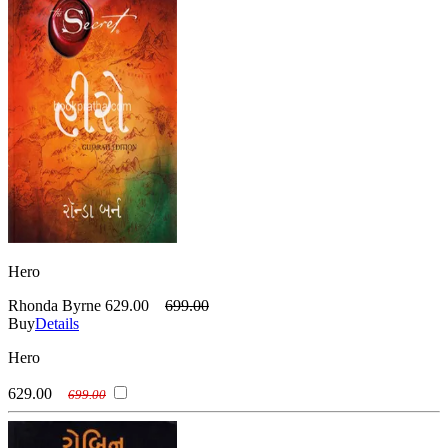
Hero
Rhonda Byrne
629.00
699.00
Buy
Details
Hero
629.00
699.00