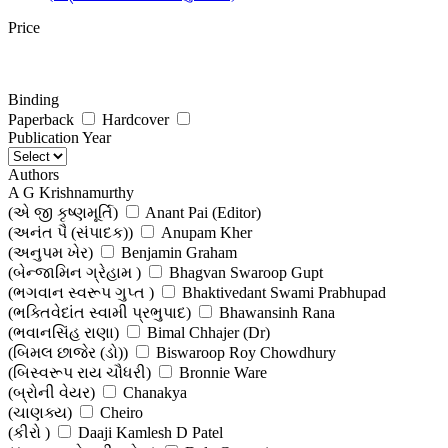
Price
Binding
Paperback
Hardcover
Publication Year
Authors
A G Krishnamurthy
(એ જી કૃષ્ણમૂર્તિ)
Anant Pai (Editor)
(અનંત પૈ (સંપાદક))
Anupam Kher
(અનુપમ ખેર)
Benjamin Graham
(બેન્જામિન ગ્રેહામ )
Bhagvan Swaroop Gupt
(ભગવાન સ્વરૂપ ગુપ્ત )
Bhaktivedant Swami Prabhupad
(ભક્તિવેદાંત સ્વામી પ્રભુપાદ)
Bhawansinh Rana
(ભવાનસિંહ રાણા)
Bimal Chhajer (Dr)
(બિમલ છાજેર (ડો))
Biswaroop Roy Chowdhury
(બિસ્વરૂપ રાય ચૌધરી)
Bronnie Ware
(બ્રોની વેયર)
Chanakya
(ચાણક્ય)
Cheiro
(કીરો )
Daaji Kamlesh D Patel