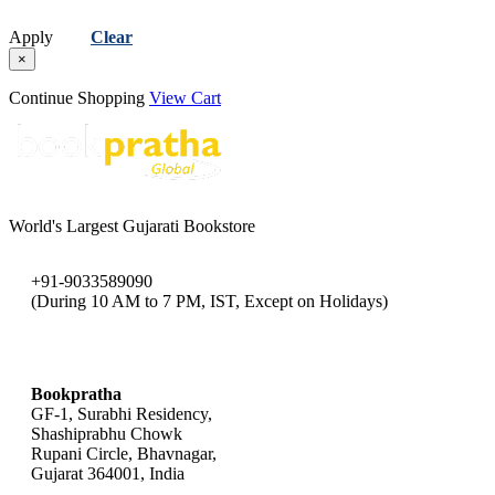
Apply
Clear
×
Continue Shopping
View Cart
World's Largest Gujarati Bookstore
+91-9033589090
(During 10 AM to 7 PM, IST, Except on Holidays)
bookpratha@gmail.com
Bookpratha
GF-1, Surabhi Residency,
Shashiprabhu Chowk
Rupani Circle, Bhavnagar,
Gujarat 364001, India