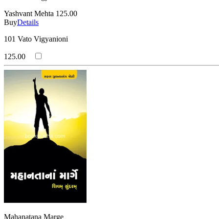
Yashvant Mehta
125.00
Buy
Details
101 Vato Vigyanioni
125.00
Mahanatana Marge