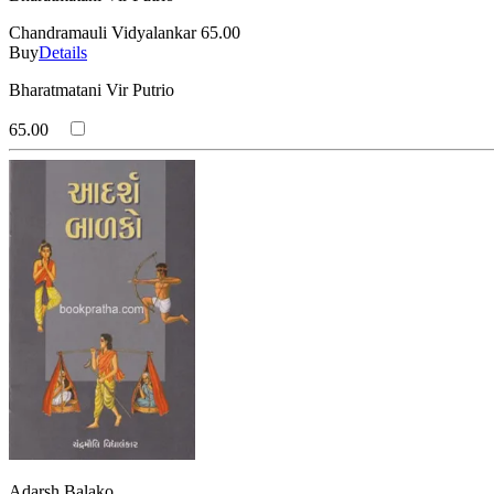
Chandramauli Vidyalankar
65.00
Buy
Details
Bharatmatani Vir Putrio
65.00
Adarsh Balako