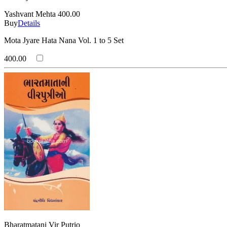
Yashvant Mehta
400.00
Buy
Details
Mota Jyare Hata Nana Vol. 1 to 5 Set
400.00
Bharatmatani Vir Putrio