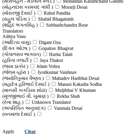
(મીરાંબહેન - મેડેલીન સ્લેડ )
Mohandas Karamchand Gandhi
(મોહનદાસ કરમચંદ ગાંધી )
Morarji Desai
(મોરારજી દેસાઈ )
Rahul Pandita
(રાહુલ પંડિતા )
Shahid Bhagatsinh
(શહિદ ભગતસિંહ )
Subhashchandra Bose
(સુભાષચંદ્ર બોઝ )
Translators
Vinayak Savarkar
Aditya Vasu
(વિનાયક સાવરકર)
(આદિત્ય વાસુ)
Digant Oza
(દિગંત ઓઝા )
Gopalrav Bhagvat
(ગોપાળરાવ ભાગવત)
Harita Talati
(હરિતા તલાટી )
Jaya Thakor
(જયા ઠાકોર )
Jelam Vohra
(જેલમ વ્હોરા )
Jyotikumar Vaishnav
(જ્યોતિકુમાર વૈષ્ણવ )
Mahadev Haribhai Desai
(મહાદેવ હરિભાઈ દેસાઈ )
Manasi Kakadia Sodha
(માનસી કાકડિયા સોઢા)
Muljibhai V Khuman
(મૂળજીભાઈ વી. ખુમાણ )
Rekha Shah
(રેખા શાહ )
Unknown Translator
(અપરિચિત અનુવાદક)
Vanmala Desai
(વનમાલા દેસાઈ )
Apply
Clear