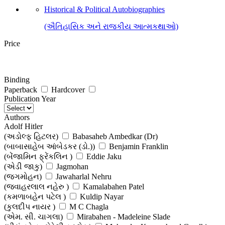
Historical & Political Autobiographies
(ઐતિહાસિક અને રાજકીય આત્મકથાઓ)
Price
Binding
Paperback
Hardcover
Publication Year
Authors
Adolf Hitler
(અડોલ્ફ હિટલર)
Babasaheb Ambedkar (Dr)
(બાબાસાહેબ આંબેડકર (ડો.))
Benjamin Franklin
(બેંજામિન ફ્રેંકલિન )
Eddie Jaku
(એડી જાકુ)
Jagmohan
(જગમોહન)
Jawaharlal Nehru
(જવાહરલાલ નહેરુ )
Kamalabahen Patel
(કમળાબહેન પટેલ )
Kuldip Nayar
(કુલદીપ નાયર )
M C Chagla
(એમ. સી. ચાગલા)
Mirabahen - Madeleine Slade