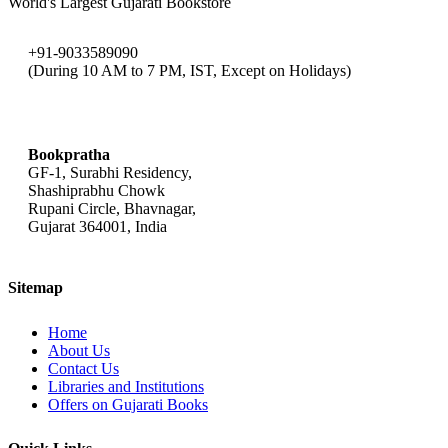
World's Largest Gujarati Bookstore
+91-9033589090
(During 10 AM to 7 PM, IST, Except on Holidays)
bookpratha@gmail.com
Bookpratha
GF-1, Surabhi Residency,
Shashiprabhu Chowk
Rupani Circle, Bhavnagar,
Gujarat 364001, India
Sitemap
Home
About Us
Contact Us
Libraries and Institutions
Offers on Gujarati Books