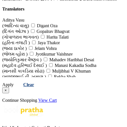
(મીરાંબહેન - મેડેલીન સ્લેડ )
Mohandas Karamchand Gandhi
(મોહનદાસ કરમચંદ ગાંધી )
Morarji Desai
Translators
(મોરારજી દેસાઈ )
Rahul Pandita
(રાહુલ પંડિતા )
Shahid Bhagatsinh
Aditya Vasu
(શહિદ ભગતસિંહ )
Subhashchandra Bose
(આદિત્ય વાસુ)
Digant Oza
(સુભાષચંદ્ર બોઝ )
Vinayak Savarkar
(દિગંત ઓઝા )
Gopalrav Bhagvat
(વિનાયક સાવરકર)
(ગોપાળરાવ ભાગવત)
Harita Talati
(હરિતા તલાટી )
Jaya Thakor
(જયા ઠાકોર )
Jelam Vohra
(જેલમ વ્હોરા )
Jyotikumar Vaishnav
(જ્યોતિકુમાર વૈષ્ણવ )
Mahadev Haribhai Desai
(મહાદેવ હરિભાઈ દેસાઈ )
Manasi Kakadia Sodha
(માનસી કાકડિયા સોઢા)
Muljibhai V Khuman
(મૂળજીભાઈ વી. ખુમાણ )
Rekha Shah
(રેખા શાહ )
Unknown Translator
Apply
Clear
(અપરિચિત અનુવાદક)
Vanmala Desai
×
(વનમાલા દેસાઈ )
Continue Shopping
View Cart