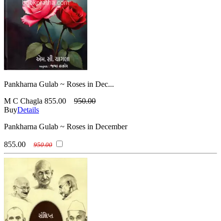
Pankharna Gulab ~ Roses in Dec...
M C Chagla
855.00
950.00
Buy
Details
Pankharna Gulab ~ Roses in December
855.00
950.00