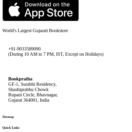
World's Largest Gujarati Bookstore
+91-9033589090
(During 10 AM to 7 PM, IST, Except on Holidays)
bookpratha@gmail.com
Bookpratha
GF-1, Surabhi Residency,
Shashiprabhu Chowk
Rupani Circle, Bhavnagar,
Gujarat 364001, India
Sitemap
Quick Links