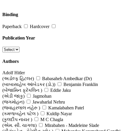
Binding
Paperback
Hardcover
Publication Year
Authors
Adolf Hitler
(અડોલ્ફ હિટલર)
Babasaheb Ambedkar (Dr)
(બાબાસાહેબ આંબેડકર (ડો.))
Benjamin Franklin
(બેંજામિન ફ્રેંકલિન )
Eddie Jaku
(એડી જાકુ)
Jagmohan
(જગમોહન)
Jawaharlal Nehru
(જવાહરલાલ નહેરુ )
Kamalabahen Patel
(કમળાબહેન પટેલ )
Kuldip Nayar
(કુલદીપ નાયર )
M C Chagla
(એમ. સી. ચાગલા)
Mirabahen - Madeleine Slade