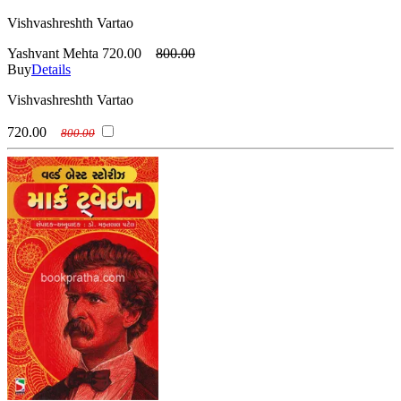
Vishvashreshth Vartao
Yashvant Mehta
720.00
800.00
Buy
Details
Vishvashreshth Vartao
720.00
800.00