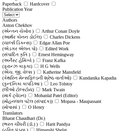
Paperback
Hardcover
Publication Year
Authors
Anton Chekhov
(એન્તન ચેખોવ )
Arthur Conan Doyle
(આર્થર કોનન ડોઈલ)
Charles Dickens
(ચાર્લ્સ ડિકન્સ)
Edgar Allan Poe
(એડગર એલન પો)
Edited Work
(સંપાદિત કૃતિ )
Ernest Hemingway
(અર્નેસ્ટ હેમિંગ્વે )
Franz Kafka
(ફ્રાન્ઝ કાફકા)
H G Wells
(એચ. જી. વેલ્સ )
Katherine Mansfield
(કેથરિન મેન્સફિલ્ડની શ્રેષ્ઠ વાર્તાઓ)
Kundanika Kapadia
(કુન્દનિકા કાપડિઆ )
Leo Tolstoy
(લીઓ ટોલ્સ્ટોય)
Mark Twain
(માર્ક ટ્વેઇન)
Mohanlal Patel (Editor)
(મોહનલાલ પટેલ (સંપાદક))
Mopasa - Maupassant
(મોપાસાં )
O Henry
(ઓ હેન્રી )
Translators
Saki
Bharat Chaudhari (Dr.)
(સાકી)
Stefan Zweig
(ભરત ચૌધરી (ડૉ.) )
Harit Pandya
(સ્ટીફન ત્સ્વાઈગ )
Various Authors
(હરિત પંડ્યા )
Himanshi Shelat
(વિવિધ લેખકો)
William Shakespeare