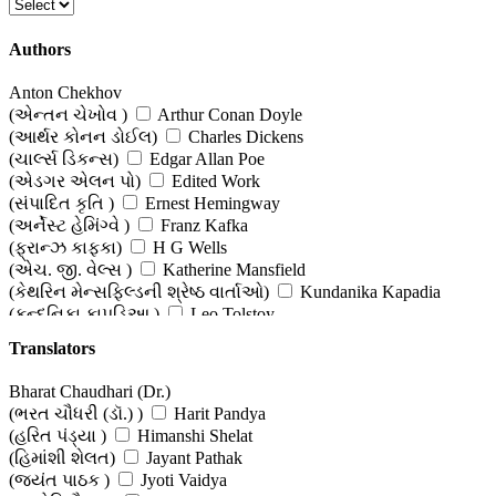
Authors
Anton Chekhov
(એન્તન ચેખોવ )
Arthur Conan Doyle
(આર્થર કોનન ડોઈલ)
Charles Dickens
(ચાર્લ્સ ડિકન્સ)
Edgar Allan Poe
(એડગર એલન પો)
Edited Work
(સંપાદિત કૃતિ )
Ernest Hemingway
(અર્નેસ્ટ હેમિંગ્વે )
Franz Kafka
(ફ્રાન્ઝ કાફકા)
H G Wells
(એચ. જી. વેલ્સ )
Katherine Mansfield
(કેથરિન મેન્સફિલ્ડની શ્રેષ્ઠ વાર્તાઓ)
Kundanika Kapadia
(કુન્દનિકા કાપડિઆ )
Leo Tolstoy
(લીઓ ટોલ્સ્ટોય)
Mark Twain
Translators
(માર્ક ટ્વેઇન)
Mohanlal Patel (Editor)
(મોહનલાલ પટેલ (સંપાદક))
Mopasa - Maupassant
Bharat Chaudhari (Dr.)
(મોપાસાં )
O Henry
(ભરત ચૌધરી (ડૉ.) )
Harit Pandya
(ઓ હેન્રી )
Saki
(હરિત પંડ્યા )
Himanshi Shelat
(સાકી)
Stefan Zweig
(હિમાંશી શેલત)
Jayant Pathak
(સ્ટીફન ત્સ્વાઈગ )
Various Authors
(જયંત પાઠક )
Jyoti Vaidya
(વિવિધ લેખકો)
William Shakespeare