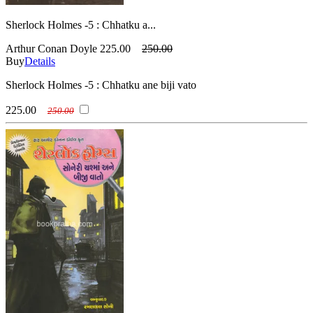
Sherlock Holmes -5 : Chhatku a...
Arthur Conan Doyle
225.00
250.00
Buy
Details
Sherlock Holmes -5 : Chhatku ane biji vato
225.00
250.00