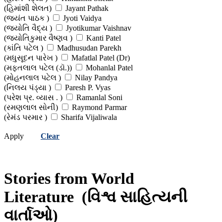
(હિમાંશી શેલત)
Jayant Pathak
(વિલિયમ શેક્સપિયર )
Yashvant Mehta
(જયંત પાઠક )
Jyoti Vaidya
(યશવંત મહેતા)
(જ્યોતિ વૈદ્ય )
Jyotikumar Vaishnav
(જ્યોતિકુમાર વૈષ્ણવ )
Kanti Patel
(કાંતિ પટેલ )
Madhusudan Parekh
(મધુસૂદન પારેખ )
Mafatlal Patel (Dr)
(મફતલાલ પટેલ (ડૉ.))
Mohanlal Patel
(મોહનલાલ પટેલ )
Nilay Pandya
(નિલય પંડ્યા )
Paresh P. Vyas
(પરેશ પ્ર. વ્યાસ . )
Ramanlal Soni
(રમણલાલ સોની)
Raymond Parmar
(રેમંડ પરમાર )
Sharifa Vijaliwala
(શરીફા વીજળીવાળા)
Uma Randeria
Apply
Clear
(ઉમા રાંદેરિયા )
Various Translators
(વિવિધ અનુવાદકો )
Viral Vaishnav
(વિરલ વૈષ્ણવ)
Yashvant Mehta
(યશવંત મહેતા)
Yogesh Cholera
Stories from World
(યોગેશ ચોલેરા)
Literature
(વિશ્વ સાહિત્યની
વાર્તાઓ)