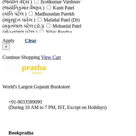
(જ્યોતિ વૈદ્ય )
Jyotikumar Vaishnav
(વિલિયમ શેક્સપિયર )
Yashvant Mehta
(જ્યોતિકુમાર વૈષ્ણવ )
Kanti Patel
(યશવંત મહેતા)
(કાંતિ પટેલ )
Madhusudan Parekh
(મધુસૂદન પારેખ )
Mafatlal Patel (Dr)
(મફતલાલ પટેલ (ડૉ.))
Mohanlal Patel
(મોહનલાલ પટેલ )
Nilay Pandya
(નિલય પંડ્યા )
Paresh P. Vyas
Apply
Clear
(પરેશ પ્ર. વ્યાસ . )
Ramanlal Soni
×
(રમણલાલ સોની)
Raymond Parmar
(રેમંડ પરમાર )
Sharifa Vijaliwala
Continue Shopping
View Cart
(શરીફા વીજળીવાળા)
Uma Randeria
(ઉમા રાંદેરિયા )
Various Translators
(વિવિધ અનુવાદકો )
Viral Vaishnav
(વિરલ વૈષ્ણવ)
Yashvant Mehta
World's Largest Gujarati Bookstore
(યશવંત મહેતા)
Yogesh Cholera
(યોગેશ ચોલેરા)
+91-9033589090
(During 10 AM to 7 PM, IST, Except on Holidays)
bookpratha@gmail.com
Bookpratha