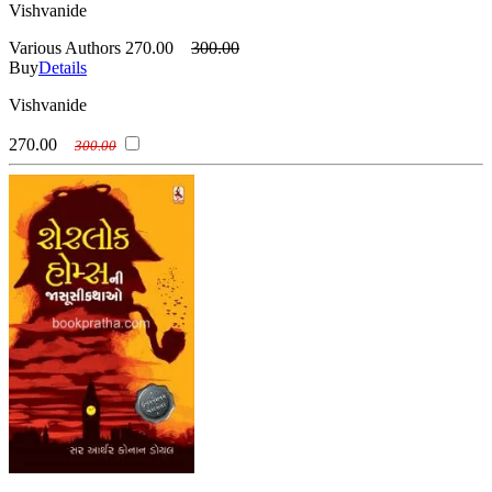
Vishvanide
Various Authors
270.00
300.00
Buy
Details
Vishvanide
270.00
300.00