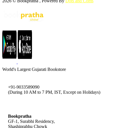
2026 © Bookpratha , Powered By
Dots and Coms
World's Largest Gujarati Bookstore
+91-9033589090
(During 10 AM to 7 PM, IST, Except on Holidays)
bookpratha@gmail.com
Bookpratha
GF-1, Surabhi Residency,
Shashiprabhu Chowk