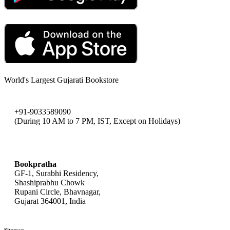
World's Largest Gujarati Bookstore
+91-9033589090
(During 10 AM to 7 PM, IST, Except on Holidays)
bookpratha@gmail.com
Bookpratha
GF-1, Surabhi Residency,
Shashiprabhu Chowk
Rupani Circle, Bhavnagar,
Gujarat 364001, India