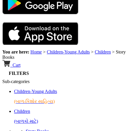
You are here:
Home
>
Children-Young Adults
>
Children
>
Story
Books
Cart
FILTERS
Sub-categories
Children-Young Adults
(બાળ-કિશોર સાહિત્ય)
Children
(બાળકો માટે)