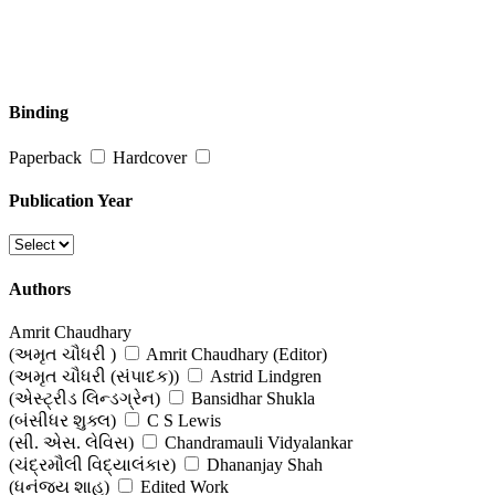
Binding
Paperback
Hardcover
Publication Year
Authors
Amrit Chaudhary
(અમૃત ચૌધરી )
Amrit Chaudhary (Editor)
(અમૃત ચૌધરી (સંપાદક))
Astrid Lindgren
(એસ્ટ્રીડ લિન્ડગ્રેન)
Bansidhar Shukla
(બંસીધર શુક્લ)
C S Lewis
(સી. એસ. લેવિસ)
Chandramauli Vidyalankar
(ચંદ્રમૌલી વિદ્યાલંકાર)
Dhananjay Shah
(ધનંજય શાહ)
Edited Work