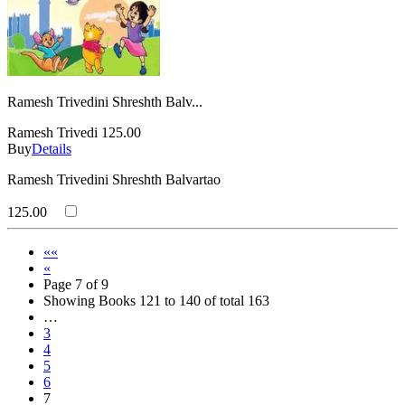
Ramesh Trivedini Shreshth Balv...
Ramesh Trivedi
125.00
Buy
Details
Ramesh Trivedini Shreshth Balvartao
125.00
««
«
Page 7 of 9
Showing Books 121 to 140 of total 163
…
3
4
5
6
7