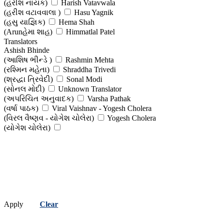
(હરીશ નાયક)
Harish Vatavwala
(હરીશ વટાવવાલા )
Hasu Yagnik
(હસુ યાજ્ઞિક)
Hema Shah
(Arunહેમા શાહ)
Himmatlal Patel
(હિંમતલાલ પટેલ )
Translators
Hiralal D Prajapati
Ashish Bhinde
(હીરાલાલ ડી. પ્રજાપતિ)
I K Vijaliwala (Dr)
(આશિષ ભીન્ડે )
Rashmin Mehta
(આઈ કે વીજળીવાળા (ડો))
Ishvar Parmar
(રશ્મિન મહેતા)
Shraddha Trivedi
(ઈશ્વર પરમાર )
J K Rowling
(શ્રદ્ધા ત્રિવેદી)
Sonal Modi
(જે. કે. રોલિંગ )
J R R Talkien
(સોનલ મોદી)
Unknown Translator
(જે. આર. આર. ટોલ્કિન)
Jaybhikhkhu
(અપરિચિત અનુવાદક)
Varsha Pathak
(જયભિખ્ખુ )
Jivram Joshi
(વર્ષા પાઠક)
Viral Vaishnav - Yogesh Cholera
(જીવરામ જોશી )
Kamlesh Kansara
(વિરલ વૈષ્ણવ - યોગેશ ચોલેરા)
Yogesh Cholera
(કમલેશ કંસારા )
Kanu Pedhamalikar
(યોગેશ ચોલેરા)
(કનુ પેઢામલીકર )
Lata Hirani
(લતા હિરાણી )
Leo Tolstoy
(લીઓ ટોલ્સ્ટોય)
Lewis Carroll
(લેવિસ કેરોલ)
Madhukant Prajapati
(મધુકાંત પ્રજાપતિ )
Madhusudan Parekh Priyadarshi
(મધુસુદન પારેખ 'પ્રિયદર્શી' )
Mahendra Meghani (Editor)
(મહેન્દ્ર મેઘાણી (સંપાદક))
Murarilal Tyagi
(મુરારીલાલ ત્યાગી )
Nagardas I Patel
Apply
Clear
(નાગરદાસ ઈ. પટેલ)
Nanabhai Bhatt
(નાનાભાઈ ભટ્ટ)
Narendrakumar Shah