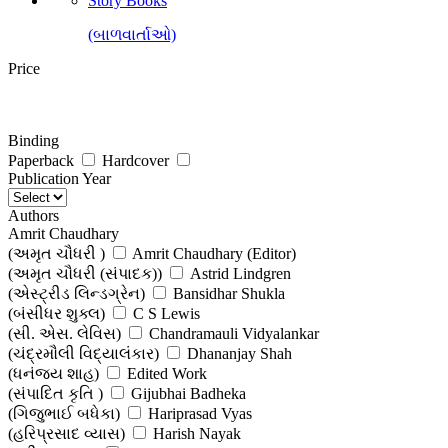
Story Books
(બાળવાર્તાઓ)
Price
Binding
Paperback
Hardcover
Publication Year
Authors
Amrit Chaudhary
(અમૃત ચૌધરી )
Amrit Chaudhary (Editor)
(અમૃત ચૌધરી (સંપાદક))
Astrid Lindgren
(એસ્ટ્રીડ લિન્ડગ્રેન)
Bansidhar Shukla
(બંસીધર શુક્લ)
C S Lewis
(સી. એસ. લેવિસ)
Chandramauli Vidyalankar
(ચંદ્રમૌલી વિદ્યાલંકાર)
Dhananjay Shah
(ધનંજય શાહ)
Edited Work
(સંપાદિત કૃતિ )
Gijubhai Badheka
(ગિજુભાઈ બધેકા)
Hariprasad Vyas
(હરિપ્રસાદ વ્યાસ)
Harish Nayak