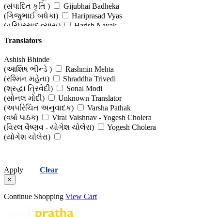
(સંપાદિત કૃતિ )
Gijubhai Badheka
(ગિજુભાઈ બધેકા)
Hariprasad Vyas
(હરિપ્રસાદ વ્યાસ)
Harish Nayak
(હરીશ નાયક)
Harish Vatavwala
Translators
(હરીશ વટાવવાલા )
Hasu Yagnik
(હસુ યાજ્ઞિક)
Hema Shah
Ashish Bhinde
(Arunહેમા શાહ)
Himmatlal Patel
(આશિષ ભીન્ડે )
Rashmin Mehta
(હિંમતલાલ પટેલ )
Hiralal D Prajapati
(રશ્મિન મહેતા)
Shraddha Trivedi
(હીરાલાલ ડી. પ્રજાપતિ)
I K Vijaliwala (Dr)
(શ્રદ્ધા ત્રિવેદી)
Sonal Modi
(આઈ કે વીજળીવાળા (ડો))
Ishvar Parmar
(સોનલ મોદી)
Unknown Translator
(ઈશ્વર પરમાર )
J K Rowling
(અપરિચિત અનુવાદક)
Varsha Pathak
(જે. કે. રોલિંગ )
J R R Talkien
(વર્ષા પાઠક)
Viral Vaishnav - Yogesh Cholera
(જે. આર. આર. ટોલ્કિન)
Jaybhikhkhu
(વિરલ વૈષ્ણવ - યોગેશ ચોલેરા)
Yogesh Cholera
(જયભિખ્ખુ )
Jivram Joshi
(યોગેશ ચોલેરા)
(જીવરામ જોશી )
Kamlesh Kansara
(કમલેશ કંસારા )
Kanu Pedhamalikar
(કનુ પેઢામલીકર )
Lata Hirani
Apply
Clear
(લતા હિરાણી )
Leo Tolstoy
×
(લીઓ ટોલ્સ્ટોય)
Lewis Carroll
(લેવિસ કેરોલ)
Madhukant Prajapati
Continue Shopping
View Cart
(મધુકાંત પ્રજાપતિ )
Madhusudan Parekh Priyadarshi
(મધુસુદન પારેખ 'પ્રિયદર્શી' )
Mahendra Meghani (Editor)