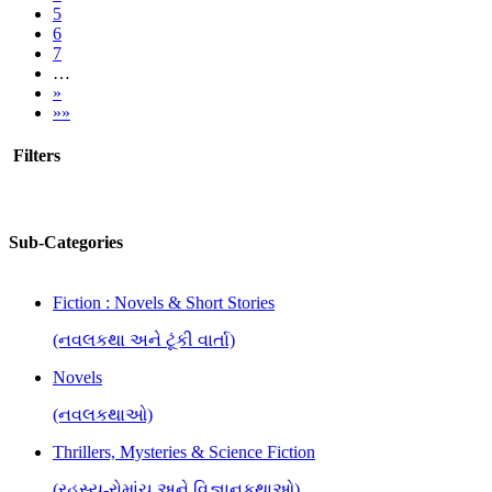
5
6
7
…
»
»»
Filters
Sub-Categories
Fiction : Novels & Short Stories
(નવલકથા અને ટૂંકી વાર્તા)
Novels
(નવલકથાઓ)
Thrillers, Mysteries & Science Fiction
(રહસ્ય-રોમાંચ અને વિજ્ઞાનકથાઓ)