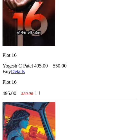
Plot 16
Yogesh C Patel
495.00
550.00
Buy
Details
Plot 16
495.00
550.00