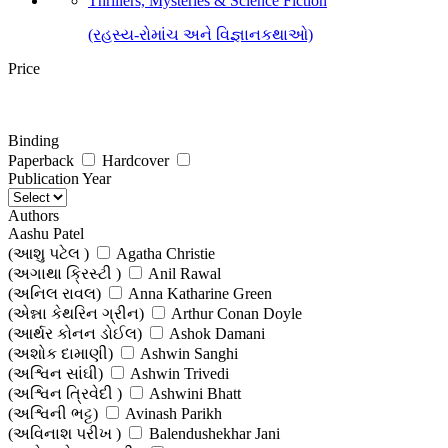
Thrillers, Mysteries & Science Fiction
(રહસ્ય-રોમાંચ અને વિજ્ઞાનકથાઓ)
Price
Binding
Paperback
Hardcover
Publication Year
Authors
Aashu Patel
(આશુ પટેલ )
Agatha Christie
(અગાથા ક્રિસ્ટી )
Anil Rawal
(અનિલ રાવલ)
Anna Katharine Green
(એન્ના કેથરિન ગ્રીન)
Arthur Conan Doyle
(આર્થર કોનન ડોઈલ)
Ashok Damani
(અશોક દામાણી)
Ashwin Sanghi
(અશ્વિન સાંઘી)
Ashwin Trivedi
(અશ્વિન ત્રિવેદી )
Ashwini Bhatt
(અશ્વિની ભટ્ટ)
Avinash Parikh
(અવિનાશ પરીખ )
Balendushekhar Jani