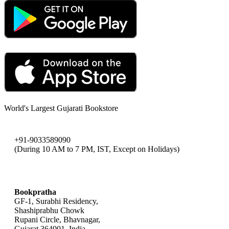
World's Largest Gujarati Bookstore
+91-9033589090
(During 10 AM to 7 PM, IST, Except on Holidays)
bookpratha@gmail.com
Bookpratha
GF-1, Surabhi Residency,
Shashiprabhu Chowk
Rupani Circle, Bhavnagar,
Gujarat 364001, India