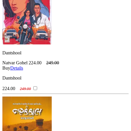
Dantshool
Natvar Gohel
224.00
249.00
Buy
Details
Dantshool
224.00
249.00