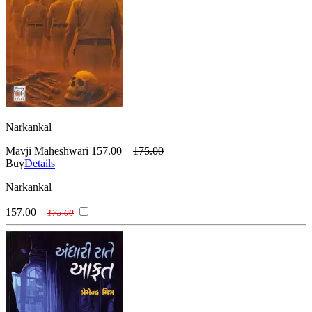
Narkankal
Mavji Maheshwari
157.00
175.00
Buy
Details
Narkankal
157.00
175.00