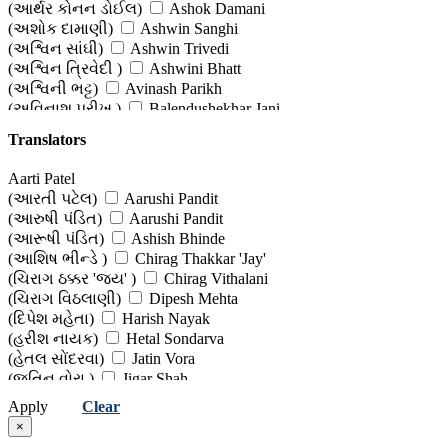
(આર્થર કોનન ડોઈલ)
Ashok Damani
(અશોક દામાણી)
Ashwin Sanghi
(અશ્વિન સાંઘી)
Ashwin Trivedi
(અશ્વિન ત્રિવેદી )
Ashwini Bhatt
(અશ્વિની ભટ્ટ)
Avinash Parikh
(અવિનાશ પરીખ )
Balendushekhar Jani
(બાલેન્દુશેખર જાની )
Bharat Tanna
Translators
(ભરત તન્ના )
Bram Stoker
(બ્રામ સ્ટોકર)
Chandrakant Bakshi
Aarti Patel
(ચંદ્રકાંત બક્ષી)
Chetan Bhagat
(આરતી પટેલ)
Aarushi Pandit
(ચેતન ભગત)
Chintan Madhu (Dr)
(આરુષી પંડિત)
Aarushi Pandit
(ચિંતન માધુ (ડૉ.))
Chirag Moradiya
(આરૂષી પંડિત)
Ashish Bhinde
(ચિરાગ મોરડિયા)
Dashiell Hammett
(આશિષ ભીન્ડે )
Chirag Thakkar 'Jay'
(ડેશીલ હેમેટ)
Dashiell Hammett
(ચિરાગ ઠક્કર 'જય' )
Chirag Vithalani
(ડેશીલ હેમેટ)
Devangi Bhatt
(ચિરાગ વિઠલાણી)
Dipesh Mehta
(દેવાંગી ભટ્ટ )
Deven Shah
(દિપેશ મહેતા)
Harish Nayak
(દેવેન શાહ )
Devendra Patel
(હરીશ નાયક)
Hetal Sondarva
(દેવેન્દ્ર પટેલ )
Dhaivat Trivedi
(હેતલ સોંદરવા)
Jatin Vora
(ધૈવત ત્રિવેદી )
Dhruv Modi (Dr)
(જતિન વોરા )
Jigar Shah
(ધૃવ મોદી (ડો.) )
Edgar Wallace
(જીગર શાહ)
Keyur Kotak
Apply
Clear
(એડગર વોલેસ)
Ekta Doshi
(કેયુર કોટક)
Mahesh Gohil
×
(એકતા દોશી)
Eric Ambler
(મહેશ ગોહિલ)
Mansukh Kakadia