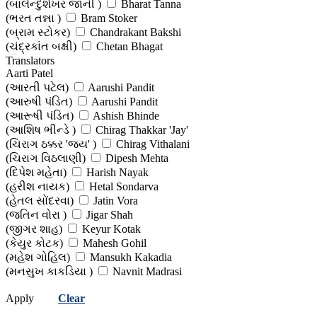
(બાલેન્દુશેખર જાની )
Bharat Tanna
(ભરત તન્ના )
Bram Stoker
(બ્રામ સ્ટોકર)
Chandrakant Bakshi
(ચંદ્રકાંત બક્ષી)
Chetan Bhagat
(ચેતન ભગત)
Translators
Chintan Madhu (Dr)
Aarti Patel
(ચિંતન માધુ (ડૉ.))
Chirag Moradiya
(આરતી પટેલ)
Aarushi Pandit
(ચિરાગ મોરડિયા)
Dashiell Hammett
(આરુષી પંડિત)
Aarushi Pandit
(ડેશીલ હેમેટ)
Dashiell Hammett
(આરૂષી પંડિત)
Ashish Bhinde
(ડેશીલ હેમેટ)
Devangi Bhatt
(આશિષ ભીન્ડે )
Chirag Thakkar 'Jay'
(દેવાંગી ભટ્ટ )
Deven Shah
(ચિરાગ ઠક્કર 'જય' )
Chirag Vithalani
(દેવેન શાહ )
Devendra Patel
(ચિરાગ વિઠલાણી)
Dipesh Mehta
(દેવેન્દ્ર પટેલ )
Dhaivat Trivedi
(દિપેશ મહેતા)
Harish Nayak
(ધૈવત ત્રિવેદી )
Dhruv Modi (Dr)
(હરીશ નાયક)
Hetal Sondarva
(ધૃવ મોદી (ડો.) )
Edgar Wallace
(હેતલ સોંદરવા)
Jatin Vora
(એડગર વોલેસ)
Ekta Doshi
(જતિન વોરા )
Jigar Shah
(એકતા દોશી)
Eric Ambler
(જીગર શાહ)
Keyur Kotak
(એરિક એમ્બ્લાર)
Gautam Sharma
(કેયુર કોટક)
Mahesh Gohil
(ગૌતમ શર્મા )
Girima Gharekhan
(મહેશ ગોહિલ)
Mansukh Kakadia
(ગિરિમા ઘારેખાન )
Girish Joshi
(મનસુખ કાકડિયા )
Navnit Madrasi
(ગિરીશ જોષી )
Gita Manek
(નવનીત મદ્રાસી )
Nikhil Desai
(ગીતા માણેક )
Gunvantray Acharya
Apply
Clear
(નિખિલ દેસાઈ)
Nitin Bhatt
(ગુણવંતરાય આચાર્ય)
H N Golibar
(નિતીન ભટ્ટ)
Parakh Bhatt
(એચ.એન. ગોલીબાર )
Hardik Kaneriya