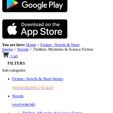
You are here:
Home
>
Fiction : Novels & Short
Stories
>
Novels
>
Thrillers, Mysteries & Science Fiction
Cart
FILTERS
Sub-categories
Fiction : Novels & Short Stories
(નવલકથા અને ટૂંકી વાર્તા)
Novels
(નવલકથાઓ)