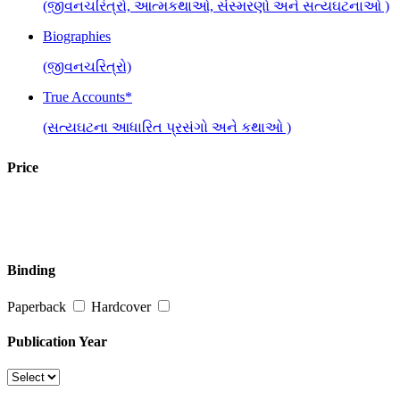
(જીવનચરિત્રો, આત્મકથાઓ, સંસ્મરણો અને સત્યઘટનાઓ )
Biographies
(જીવનચરિત્રો)
True Accounts*
(સત્યઘટના આધારિત પ્રસંગો અને કથાઓ )
Price
Binding
Paperback
Hardcover
Publication Year