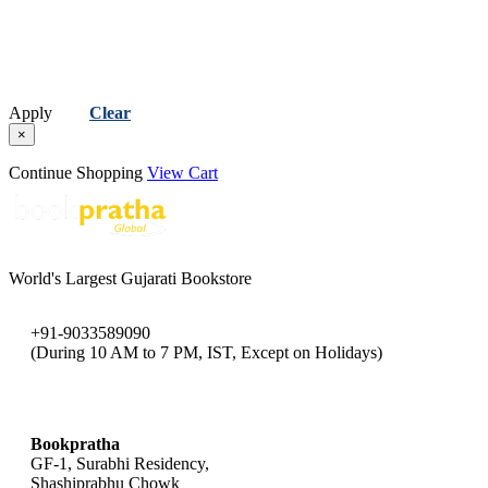
Apply
Clear
×
Continue Shopping
View Cart
World's Largest Gujarati Bookstore
+91-9033589090
(During 10 AM to 7 PM, IST, Except on Holidays)
bookpratha@gmail.com
Bookpratha
GF-1, Surabhi Residency,
Shashiprabhu Chowk