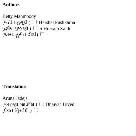
Authors
Betty Mahmoody
(બેટી મહમૂદી )
Harshal Pushkarna
(હર્ષલ પુષ્કર્ણા )
S Hussain Zaidi
(એસ. હુસૈન ઝૈદી)
Translators
Aruna Jadeja
(અરુણા જાડેજા )
Dhaivat Trivedi
(ધૈવત ત્રિવેદી )