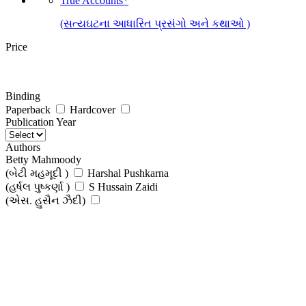
True Accounts*
(સત્યઘટના આધારિત પ્રસંગો અને કથાઓ )
Price
Binding
Paperback
Hardcover
Publication Year
Authors
Betty Mahmoody
(બેટી મહમૂદી )
Harshal Pushkarna
(હર્ષલ પુષ્કર્ણા )
S Hussain Zaidi
(એસ. હુસૈન ઝૈદી)