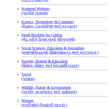
Scattered Writings
(પ્રકીર્ણ લખાણો)
Science, Technology & Computer
(વિજ્ઞાન, ટેકનોલોજી અને કમ્પ્યુટર)
Small Booklets for Gifting
(ભેટ તરીકે ઉત્તમ નાની પુસ્તિકાઓ)
Social Sciences, Education & Journalism
(સમાજવિદ્યાઓ, શિક્ષણશાસ્ત્ર અને પત્રકારત્વ )
Teacher, Student & Education
(શિક્ષણ, શિક્ષક અને વિદ્યાર્થી-ઘડતર)
Travel
(પ્રવાસ)
Wildlife, Nature & Environment
(પ્રકૃતિ, વન્યજગત અને પર્યાવરણ)
Women
(સ્ત્રીઓને ઉપયોગી પુસ્તકો )