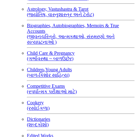
Astrology, Vastushastra & Tarot
(જ્યોતિષ, વાસ્તુશાસ્ત્ર અને ટેરોટ)
Biographies, Autobiographies, Memoirs & True
Accounts
(જીવનચરિત્રો, આત્મકથાઓ, સંસ્મરણો અને
સત્યઘટનાઓ )
Child Care & Pregnancy
(ગર્ભાવસ્થા ~ બાળઉછેર)
Children-Young Adults
(બાળ-કિશોર સાહિત્ય)
Competitive Exams
(સ્પર્ધાત્મક પરીક્ષાઓ માટે)
Cookery
(રસોઈકળા)
Dictionaries
(શબ્દકોશો)
Edited Works