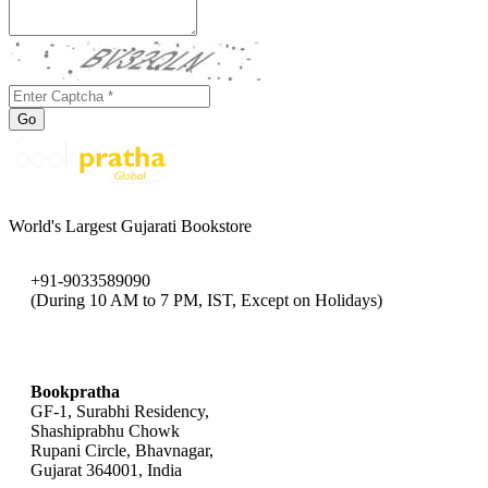
Go
World's Largest Gujarati Bookstore
+91-9033589090
(During 10 AM to 7 PM, IST, Except on Holidays)
bookpratha@gmail.com
Bookpratha
GF-1, Surabhi Residency,
Shashiprabhu Chowk
Rupani Circle, Bhavnagar,
Gujarat 364001, India