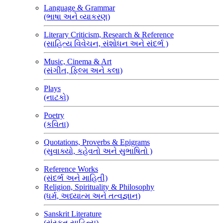
Language & Grammar
(ભાષા અને વ્યાકરણ)
Literary Criticism, Research & Reference
(સાહિત્ય વિવેચન, સંશોધન અને સંદર્ભ )
Music, Cinema & Art
(સંગીત, ફિલ્મ અને કલા)
Plays
(નાટકો)
Poetry
(કવિતા)
Quotations, Proverbs & Epigrams
(સુવાક્યો, કહેવતો અને સુભાષિતો )
Reference Works
(સંદર્ભ અને માહિતી)
Religion, Spirituality & Philosophy
(ધર્મ, અધ્યાત્મ અને તત્વજ્ઞાન)
Sanskrit Literature
(સંસ્કૃત સાહિત્ય)