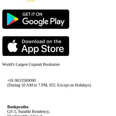
World's Largest Gujarati Bookstore
+91-9033589090
(During 10 AM to 7 PM, IST, Except on Holidays)
bookpratha@gmail.com
Bookpratha
GF-1, Surabhi Residency,