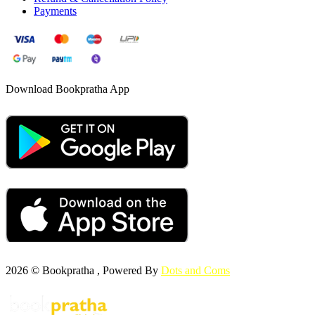
Payments
Download Bookpratha App
2026 © Bookpratha , Powered By
Dots and Coms