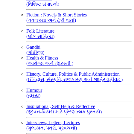
(વિશિષ્ટ સંપાદનો)
Fiction : Novels & Short Stories
(નવલકથા અને ટૂંકી વાર્તા)
Folk Literature
(લોક-સાહિત્ય)
Gandhi
(ગાંધીજી)
Health & Fitness
(આરોગ્ય અને તંદુરસ્તી )
History, Culture, Politics & Public Administration
(ઈતિહાસ, સંસ્કૃતિ, રાજકારણ અને જાહેર વહીવટ )
Humour
(હાસ્ય)
Inspirational, Self Help & Reflective
(જીવન-વિકાસ માટે પ્રેરણાત્મક પુસ્તકો)
Interviews, Letters, Lectures
(મુલાકાત, પત્રો, પ્રવચનો)