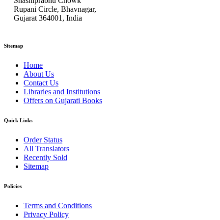
Shashiprabhu Chowk
Rupani Circle, Bhavnagar,
Gujarat 364001, India
Sitemap
Home
About Us
Contact Us
Libraries and Institutions
Offers on Gujarati Books
Quick Links
Order Status
All Translators
Recently Sold
Sitemap
Policies
Terms and Conditions
Privacy Policy