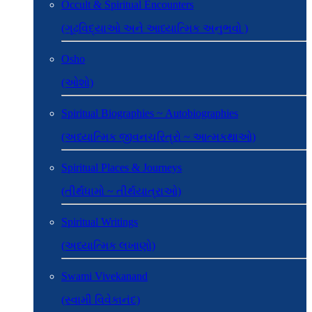
Occult & Spiritual Encounters
(ગૂઢવિદ્યાઓ અને આધ્યાત્મિક અનુભવો )
Osho
(ઓશો)
Spiritual Biographies ~ Autobiographies
(અધ્યાત્મિક જીવનચરિત્રો ~ આત્મકથાઓ)
Spiritual Places & Journeys
(તીર્થધામો ~ તીર્થયાત્રાઓ)
Spiritual Writings
(અધ્યાત્મિક લખાણો)
Swami Vivekanand
(સ્વામી વિવેકાનંદ)