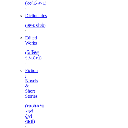
(રસોઈકળા)
Dictionaries
(શબ્દકોશો)
Edited
Works
(વિશિષ્ટ
સંપાદનો)
Fiction
:
Novels
&
Short
Stories
(નવલકથા
અને
ટૂંકી
વાર્તા)