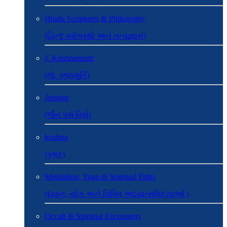
Hindu Scriptures & Philosophy
(હિન્દુ ધર્મગ્રંથો અને તત્વજ્ઞાન)
J. Krishnamurti
(જે. કૃષ્ણમૂર્તિ)
Jainism
(જૈન ધર્મ વિશે)
krishna
(કૃષ્ણ)
Meditation, Yoga & Spiritual Paths
(ધ્યાન, યોગ અને વિવિધ અધ્યાત્મવિદ્યાઓ )
Occult & Spiritual Encounters