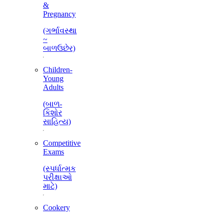
&
Pregnancy
(ગર્ભાવસ્થા
~
બાળઉછેર)
Children-
Young
Adults
(બાળ-
કિશોર
સાહિત્ય)
Competitive
Exams
(સ્પર્ધાત્મક
પરીક્ષાઓ
માટે)
Cookery