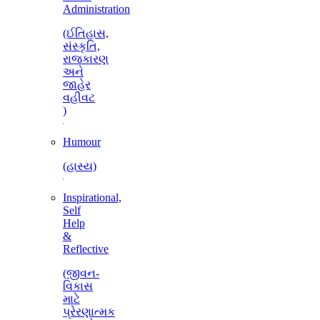
Administration
(ઈતિહાસ,
સંસ્કૃતિ,
રાજકારણ
અને
જાહેર
વહીવટ
)
Humour
(હાસ્ય)
Inspirational,
Self
Help
&
Reflective
(જીવન-
વિકાસ
માટે
પ્રેરણાત્મક