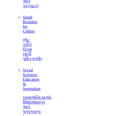
અને
કમ્પ્યુટર)
Small
Booklets
for
Gifting
(ભેટ
તરીકે
ઉત્તમ
નાની
પુસ્તિકાઓ)
Social
Sciences,
Education
&
Journalism
(સમાજવિદ્યાઓ,
શિક્ષણશાસ્ત્ર
અને
પત્રકારત્વ