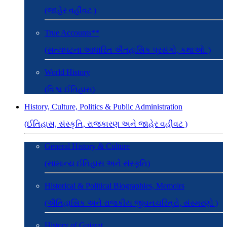
(જાહેર વહીવટ )
True Accounts**
(સત્યઘટના આધારિત ઐતહાસિક પ્રસંગો, કથાઓ. )
World History
(વિશ્વ ઈતિહાસ)
History, Culture, Politics & Public Administration
(ઈતિહાસ, સંસ્કૃતિ, રાજકારણ અને જાહેર વહીવટ )
General History & Culture
(સામાન્ય ઈતિહાસ અને સંસ્કૃતિ)
Historical & Political Biographies, Memoirs
(ઐતિહાસિક અને રાજકીય જીવનચરિત્રો, સંસ્મરણો )
History of Gujarat