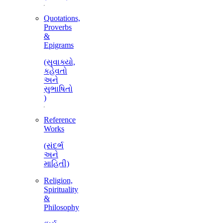
Quotations,
Proverbs
&
Epigrams
(સુવાક્યો,
કહેવતો
અને
સુભાષિતો
)
Reference
Works
(સંદર્ભ
અને
માહિતી)
Religion,
Spirituality
&
Philosophy