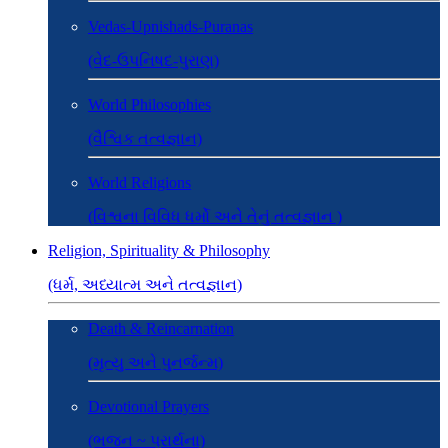
Vedas-Upnishads-Puranas
(વેદ-ઉપનિષદ-પુરાણ)
World Philosophies
(વૈશ્વિક તત્વજ્ઞાન)
World Religions
(વિશ્વના વિવિધ ધર્મો અને તેનું તત્વજ્ઞાન )
Religion, Spirituality & Philosophy
(ધર્મ, અધ્યાત્મ અને તત્વજ્ઞાન)
Death & Reincarnation
(મૃત્યુ અને પુનર્જન્મ)
Devotional Prayers
(ભજન ~ પ્રાર્થના)