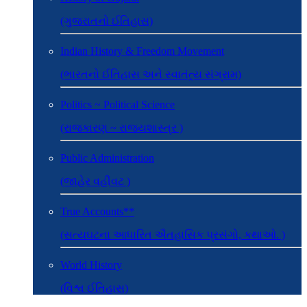
(ગુજરાતનો ઈતિહાસ)
Indian History & Freedom Movement
(ભારતનો ઈતિહાસ અને સ્વાતંત્ર્ય સંગ્રામ)
Politics ~ Political Science
(રાજકારણ ~ રાજ્યશાસ્ત્ર )
Public Administration
(જાહેર વહીવટ )
True Accounts**
(સત્યઘટના આધારિત ઐતહાસિક પ્રસંગો, કથાઓ. )
World History
(વિશ્વ ઈતિહાસ)