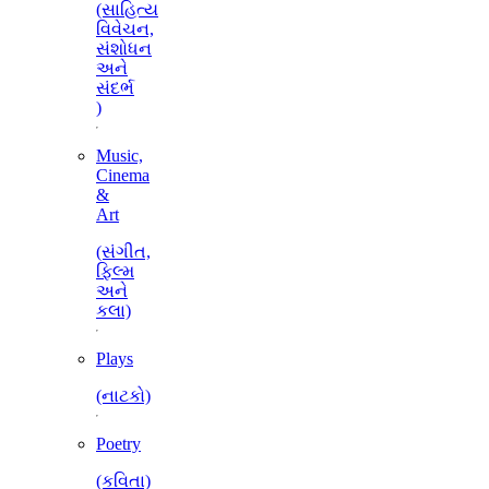
(સાહિત્ય
વિવેચન,
સંશોધન
અને
સંદર્ભ
)
Music,
Cinema
&
Art
(સંગીત,
ફિલ્મ
અને
કલા)
Plays
(નાટકો)
Poetry
(કવિતા)