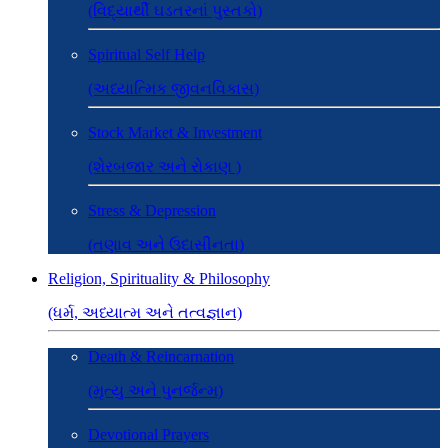
(વિદ્યાર્થી ઘડતરનાં પુસ્તકો)
Spiritual Self Help
(અધ્યાત્મિક જીવનવિકાસ)
Stock Market & Investment
(શેરબજાર અને રોકાણ )
Stress & Depression
(તણાવ અને ઉદાસીનતા)
Religion, Spirituality & Philosophy
(ધર્મ, અધ્યાત્મ અને તત્વજ્ઞાન)
Death & Reincarnation
(મૃત્યુ અને પુનર્જન્મ)
Devotional Prayers