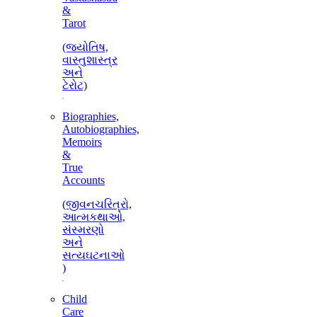
&
Tarot
(જ્યોતિષ,
વાસ્તુશાસ્ત્ર
અને
ટેરોટ)
Biographies,
Autobiographies,
Memoirs
&
True
Accounts
(જીવનચરિત્રો,
આત્મકથાઓ,
સંસ્મરણો
અને
સત્યઘટનાઓ
)
Child
Care