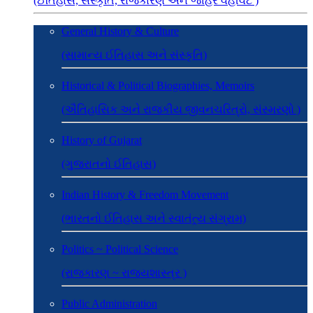
(ઈતિહાસ, સંસ્કૃતિ, રાજકારણ અને જાહેર વહીવટ )
General History & Culture
(સામાન્ય ઈતિહાસ અને સંસ્કૃતિ)
Historical & Political Biographies, Memoirs
(ઐતિહાસિક અને રાજકીય જીવનચરિત્રો, સંસ્મરણો )
History of Gujarat
(ગુજરાતનો ઈતિહાસ)
Indian History & Freedom Movement
(ભારતનો ઈતિહાસ અને સ્વાતંત્ર્ય સંગ્રામ)
Politics ~ Political Science
(રાજકારણ ~ રાજ્યશાસ્ત્ર )
Public Administration