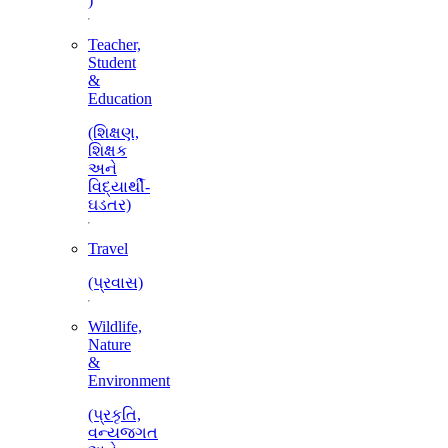
)
Teacher,
Student
&
Education
(શિક્ષણ,
શિક્ષક
અને
વિદ્યાર્થી-
ઘડતર)
Travel
(પ્રવાસ)
Wildlife,
Nature
&
Environment
(પ્રકૃતિ,
વન્યજગત