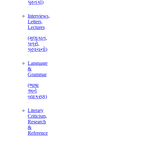
પુસ્તકો)
Interviews,
Letters,
Lectures
(મુલાકાત,
પત્રો,
પ્રવચનો)
Language
&
Grammar
(ભાષા
અને
વ્યાકરણ)
Literary
Criticism,
Research
&
Reference