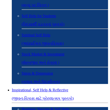
(મૃત્યુ પર ચિંતન )
Self Help for Students
(વિદ્યાર્થી ઘડતરનાં પુસ્તકો)
Spiritual Self Help
(અધ્યાત્મિક જીવનવિકાસ)
Stock Market & Investment
(શેરબજાર અને રોકાણ )
Stress & Depression
(તણાવ અને ઉદાસીનતા)
Inspirational, Self Help & Reflective
(જીવન-વિકાસ માટે પ્રેરણાત્મક પુસ્તકો)
Business, Success & Self Help