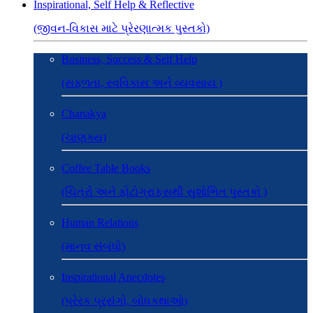
Inspirational, Self Help & Reflective
(જીવન-વિકાસ માટે પ્રેરણાત્મક પુસ્તકો)
Business, Success & Self Help
(સફળતા, સ્વવિકાસ અને વ્યવસાય )
Chanakya
(ચાણક્ય)
Coffee Table Books
(ચિત્રો અને ફોટોગ્રાફ્સથી સુશોભિત પુસ્તકો )
Human Relations
(માનવ સંબંધો)
Inspirational Anecdotes
(પ્રેરક પ્રસંગો, બોધકથાઓ)