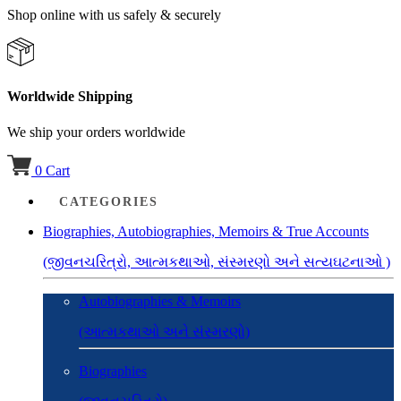
Shop online with us safely & securely
Worldwide Shipping
We ship your orders worldwide
0
Cart
CATEGORIES
Biographies, Autobiographies, Memoirs & True Accounts
(જીવનચરિત્રો, આત્મકથાઓ, સંસ્મરણો અને સત્યઘટનાઓ )
Autobiographies & Memoirs
(આત્મકથાઓ અને સંસ્મરણો)
Biographies