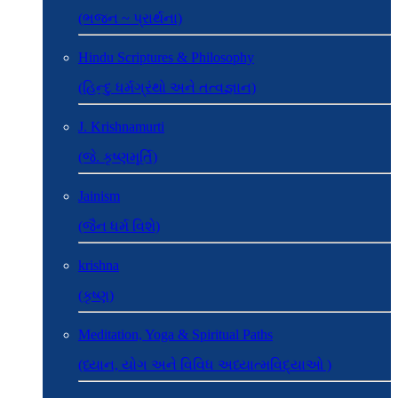
(ભજન ~ પ્રાર્થના)
Hindu Scriptures & Philosophy
(હિન્દુ ધર્મગ્રંથો અને તત્વજ્ઞાન)
J. Krishnamurti
(જે. કૃષ્ણમૂર્તિ)
Jainism
(જૈન ધર્મ વિશે)
krishna
(કૃષ્ણ)
Meditation, Yoga & Spiritual Paths
(ધ્યાન, યોગ અને વિવિધ અધ્યાત્મવિદ્યાઓ )