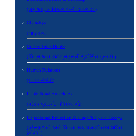
(સફળતા, સ્વવિકાસ અને વ્યવસાય )
Chanakya
(ચાણક્ય)
Coffee Table Books
(ચિત્રો અને ફોટોગ્રાફ્સથી સુશોભિત પુસ્તકો )
Human Relations
(માનવ સંબંધો)
Inspirational Anecdotes
(પ્રેરક પ્રસંગો, બોધકથાઓ)
Inspirational Reflective Writings & Lyrical Essays
(પ્રેરણાદાયી અને ચિંતનાત્મક લખાણો તથા લલિત
નિબંધો )