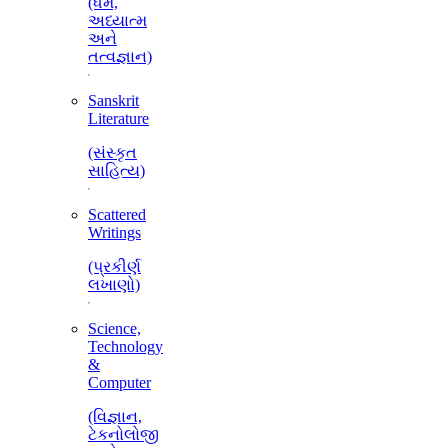
(ધર્મ,
અધ્યાત્મ
અને
તત્વજ્ઞાન)
Sanskrit
Literature
(સંસ્કૃત
સાહિત્ય)
Scattered
Writings
(પ્રકીર્ણ
લખાણો)
Science,
Technology
&
Computer
(વિજ્ઞાન,
ટેકનોલોજી