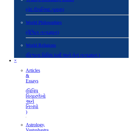
(વેદ-ઉપનિષદ-પુરાણ)
World Philosophies
(વૈશ્વિક તત્વજ્ઞાન)
World Religions
(વિશ્વના વિવિધ ધર્મો અને તેનું તત્વજ્ઞાન )
×
Articles
&
Essays
(વિવિધ
વિચારલેખો
અને
નિબંધો
)
Astrology,
Vastushastra