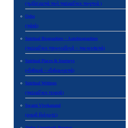
(ગૂઢવિદ્યાઓ અને આધ્યાત્મિક અનુભવો )
Osho
(ઓશો)
Spiritual Biographies ~ Autobiographies
(અધ્યાત્મિક જીવનચરિત્રો ~ આત્મકથાઓ)
Spiritual Places & Journeys
(તીર્થધામો ~ તીર્થયાત્રાઓ)
Spiritual Writings
(અધ્યાત્મિક લખાણો)
Swami Vivekanand
(સ્વામી વિવેકાનંદ)
Vedas-Upnishads-Puranas