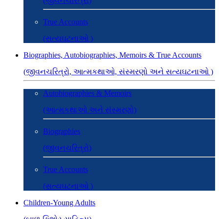
(જીવનચરિત્રો)
True Accounts
(સત્યઘટનાઓ )
Biographies, Autobiographies, Memoirs & True Accounts
(જીવનચરિત્રો, આત્મકથાઓ, સંસ્મરણો અને સત્યઘટનાઓ )
Autobiographies & Memoirs
(આત્મકથાઓ અને સંસ્મરણો)
Biographies
(જીવનચરિત્રો)
True Accounts
(સત્યઘટનાઓ )
Children-Young Adults