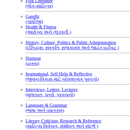
Folk Literature
(લોક-સાહિત્ય)
Gandhi
(ગાંધીજી)
Health & Fitness
(આરોગ્ય અને તંદુરસ્તી )
History, Culture, Politics & Public Administration
(ઈતિહાસ, સંસ્કૃતિ, રાજકારણ અને જાહેર વહીવટ )
Humour
(હાસ્ય)
Inspirational, Self Help & Reflective
(જીવન-વિકાસ માટે પ્રેરણાત્મક પુસ્તકો)
Interviews, Letters, Lectures
(મુલાકાત, પત્રો, પ્રવચનો)
Language & Grammar
(ભાષા અને વ્યાકરણ)
Literary Criticism, Research & Reference
(સાહિત્ય વિવેચન, સંશોધન અને સંદર્ભ )