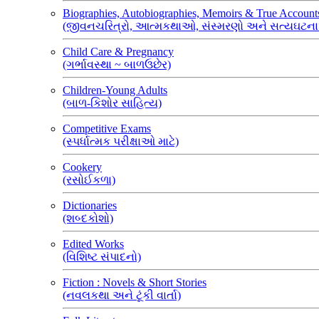
Biographies, Autobiographies, Memoirs & True Account
(જીવનચરિત્રો, આત્મકથાઓ, સંસ્મરણો અને સત્યઘટન
Child Care & Pregnancy
(ગર્ભાવસ્થા ~ બાળઉછેર)
Children-Young Adults
(બાળ-કિશોર સાહિત્ય)
Competitive Exams
(સ્પર્ધાત્મક પરીક્ષાઓ માટે)
Cookery
(રસોઈકળા)
Dictionaries
(શબ્દકોશો)
Edited Works
(વિશિષ્ટ સંપાદનો)
Fiction : Novels & Short Stories
(નવલકથા અને ટૂંકી વાર્તા)