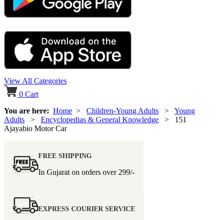
View All Categories
0
Cart
You are here:
Home
>
Children-Young Adults
>
Young
Adults
>
Encyclopedias & General Knowledge
> 151
Ajayabio Motor Car
FREE SHIPPING
In Gujarat on orders over
299/-
EXPRESS COURIER SERVICE