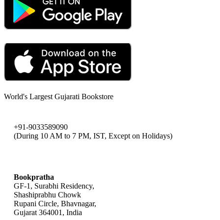
World's Largest Gujarati Bookstore
+91-9033589090
(During 10 AM to 7 PM, IST, Except on Holidays)
bookpratha@gmail.com
Bookpratha
GF-1, Surabhi Residency,
Shashiprabhu Chowk
Rupani Circle, Bhavnagar,
Gujarat 364001, India