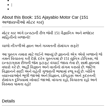
|
About this Book: 151 Ajayabio Motor Car (151
અજાયબીઓ મોટર કાર)
મોટર કાર અંગે ઇન્સ્ટાની રીલ જેવી 151 વૈજ્ઞાનિક અને મજેદાર
માહિતીનો ખજાનો!
ચાલો નીકળીએ જ્ઞાન અને ગમ્મતની રોમાંચક સફરે!
આ પુસ્તક તમારા માટે લઈને આવ્યું છે જ્ઞાનનો એક એવો ખજાનો જે
તમને વિચારતા કરી દેશે. દરેક પુસ્તકમાં છે 151 યુનિક ટોપિક્સ, જે
ઇન્સ્ટાગ્રામ રીલની જેમ ફટાફટ વંચાઈ જાય તેવા છે, સાથે જ્ઞાનમાં
વધારો કરે છે. અહીં વિજ્ઞાન અને વાર્તાનો સંગમ કરાયો છે. જટિલ
વિજ્ઞાનને સાદી અને વહેતી ગુજરાતી ભાષામાં રજૂ કર્યું છે. બોરિંગ
વ્યાખ્યાઓને ભૂલી જાઓ અને વિજ્ઞાન, ઇતિહાસ અને કુદરતની
રોમાંચક દુનિયામાં ખોવાઈ જાઓ. વાંચતા રહો, વિચારતા રહો અને
વિસ્મય પામતા રહો!
Details