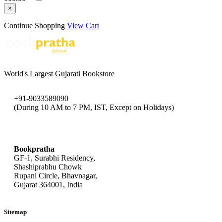
×
Continue Shopping
View Cart
World's Largest Gujarati Bookstore
+91-9033589090
(During 10 AM to 7 PM, IST, Except on Holidays)
bookpratha@gmail.com
Bookpratha
GF-1, Surabhi Residency,
Shashiprabhu Chowk
Rupani Circle, Bhavnagar,
Gujarat 364001, India
Sitemap