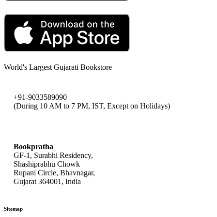
World's Largest Gujarati Bookstore
+91-9033589090
(During 10 AM to 7 PM, IST, Except on Holidays)
bookpratha@gmail.com
Bookpratha
GF-1, Surabhi Residency,
Shashiprabhu Chowk
Rupani Circle, Bhavnagar,
Gujarat 364001, India
Sitemap