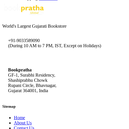
World's Largest Gujarati Bookstore
+91-9033589090
(During 10 AM to 7 PM, IST, Except on Holidays)
bookpratha@gmail.com
Bookpratha
GF-1, Surabhi Residency,
Shashiprabhu Chowk
Rupani Circle, Bhavnagar,
Gujarat 364001, India
Sitemap
Home
About Us
Contact Us