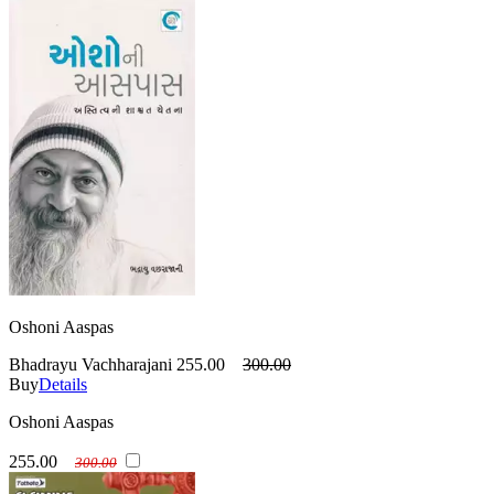
Oshoni Aaspas
Bhadrayu Vachharajani
255.00
300.00
Buy
Details
Oshoni Aaspas
255.00
300.00