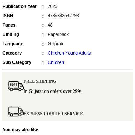
Publication Year
:
2025
ISBN
:
9789393542793
Pages
:
48
Binding
:
Paperback
Language
:
Gujarati
Category
:
Children-Young Adults
Sub Category
:
Children
FREE SHIPPING
In Gujarat on orders over
299/-
EXPRESS COURIER SERVICE
You may also like