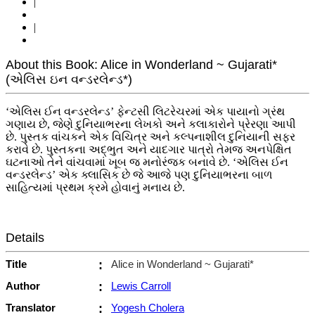
|
|
About this Book: Alice in Wonderland ~ Gujarati*
(એલિસ ઇન વન્ડરલેન્ડ*)
‘એલિસ ઈન વન્ડરલેન્ડ’ ફેન્ટસી લિટરેચરમાં એક પાયાનો ગ્રંથ
ગણાય છે, જેણે દુનિયાભરના લેખકો અને કલાકારોને પ્રેરણા આપી
છે. પુસ્તક વાંચકને એક વિચિત્ર અને કલ્પનાશીલ દુનિયાની સફર
કરાવે છે. પુસ્તકના અદ્ભુત અને યાદગાર પાત્રો તેમજ અનપેક્ષિત
ઘટનાઓ તેને વાંચવામાં ખૂબ જ મનોરંજક બનાવે છે. ‘એલિસ ઈન
વન્ડરલેન્ડ’ એક ક્લાસિક છે જે આજે પણ દુનિયાભરના બાળ
સાહિત્યમાં પ્રથમ ક્રમે હોવાનું મનાય છે.
Details
Title
:
Alice in Wonderland ~ Gujarati*
Author
:
Lewis Carroll
Translator
:
Yogesh Cholera