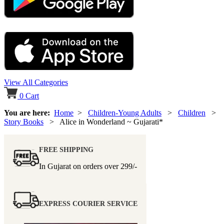
View All Categories
0
Cart
You are here:
Home
>
Children-Young Adults
>
Children
>
Story Books
> Alice in Wonderland ~ Gujarati*
FREE SHIPPING
In Gujarat on orders over
299/-
EXPRESS COURIER SERVICE