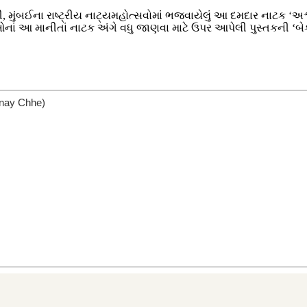
હી, મુંબઈના રાષ્ટ્રીય નાટ્યમહોત્સવોમાં ભજવાયેલું આ દમદાર નાટક ‘
યાઓનાં આ માનીતાં નાટક અંગે વધુ જાણવા માટે ઉપર આપેલી પુસ્તકની ‘બ
anay Chhe)