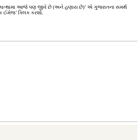
અશ્વત્થામા આજે પણ જીવે છે (અને હણાય છે)’ એ ગુજરાતના સમર્થ
ેક ઈમેજ’ ક્લિક કરશો.