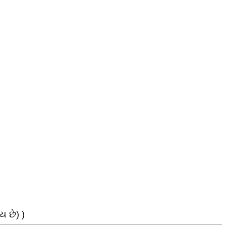
 છે) )