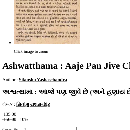
Click image to zoom
Ashwatthama : Aaje Pan Jive 
Author :
Sitanshu Yashaschandra
અશ્વત્થામા : આજે પણ જીવે છે (અને હણાય છ
લેખક :
સિતાંશુ યશસચંદ્ર
135.00
150.00
10%
Quantity