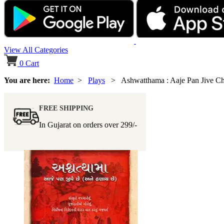
View All Categories
0
Cart
You are here:
Home
>
Plays
> Ashwatthama : Aaje Pan Jive C
FREE SHIPPING
In Gujarat on orders over
299/-