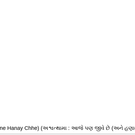
ne Hanay Chhe) (અશ્વત્થામા : આજે પણ જીવે છે (અને હણાય