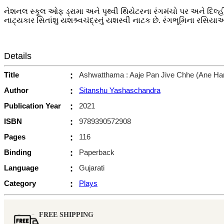
નેશનલ સ્કૂલ ઓફ ડ્રામા અને પૃથ્વી થિયેટરના રંગમંચો પર અને દિલ્
નાટ્યકાર સિતાંશુ યશશ્ર્વચંદ્રનું યશસ્વી નાટક છે. રંગભૂમિના રસિ
Details
Title
:
Ashwatthama : Aaje Pan Jive Chhe (Ane H
Author
:
Sitanshu Yashaschandra
Publication Year
:
2021
ISBN
:
9789390572908
Pages
:
116
Binding
:
Paperback
Language
:
Gujarati
Category
:
Plays
FREE SHIPPING