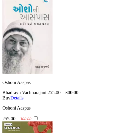
Oshoni Aaspas
Bhadrayu Vachharajani
255.00
300.00
Buy
Details
Oshoni Aaspas
255.00
300.00