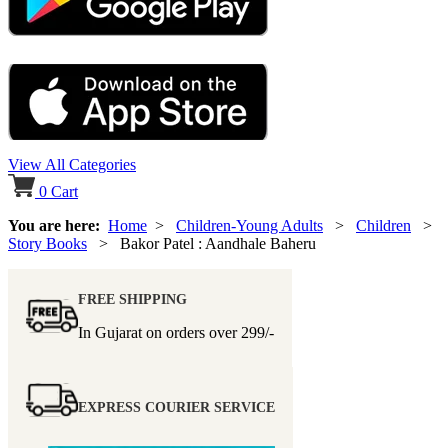
View All Categories
0
Cart
You are here:
Home
>
Children-Young Adults
>
Children
>
Story Books
> Bakor Patel : Aandhale Baheru
FREE SHIPPING
In Gujarat on orders over
299/-
EXPRESS COURIER SERVICE