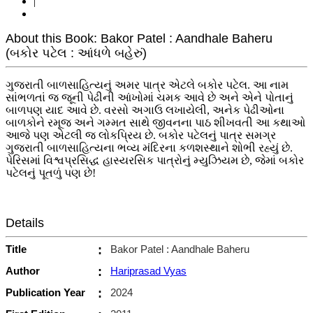
|
About this Book: Bakor Patel : Aandhale Baheru
(બકોર પટેલ : આંધળે બહેરું)
ગુજરાતી બાળસાહિત્યનું અમર પાત્ર એટલે બકોર પટેલ. આ નામ
સાંભળતાં જ જૂની પેઢીની આંખોમાં ચમક આવે છે અને એને પોતાનું
બાળપણ યાદ આવે છે. વરસો અગાઉ લખાયેલી, અનેક પેઢીઓના
બાળકોને રમૂજ અને ગમ્મત સાથે જીવનના પાઠ શીખવતી આ કથાઓ
આજે પણ એટલી જ લોકપ્રિય છે. બકોર પટેલનું પાત્ર સમગ્ર
ગુજરાતી બાળસાહિત્યના ભવ્ય મંદિરના કળશસ્થાને શોભી રહ્યું છે.
પેરિસમાં વિશ્વપ્રસિદ્ધ હાસ્યરસિક પાત્રોનું મ્યુઝિયમ છે, જેમાં બકોર
પટેલનું પૂતળું પણ છે!
Details
Title
:
Bakor Patel : Aandhale Baheru
Author
:
Hariprasad Vyas
Publication Year
:
2024