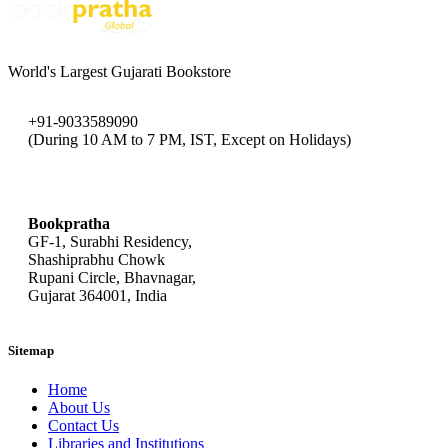
World's Largest Gujarati Bookstore
+91-9033589090
(During 10 AM to 7 PM, IST, Except on Holidays)
bookpratha@gmail.com
Bookpratha
GF-1, Surabhi Residency,
Shashiprabhu Chowk
Rupani Circle, Bhavnagar,
Gujarat 364001, India
Sitemap
Home
About Us
Contact Us
Libraries and Institutions