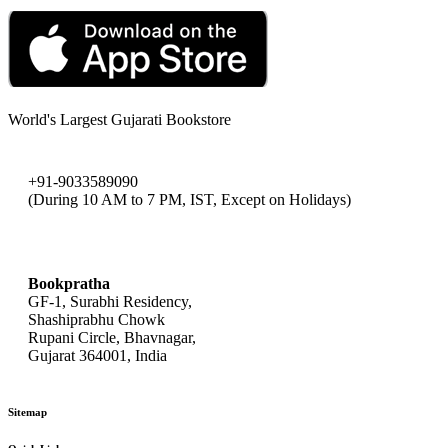
World's Largest Gujarati Bookstore
+91-9033589090
(During 10 AM to 7 PM, IST, Except on Holidays)
bookpratha@gmail.com
Bookpratha
GF-1, Surabhi Residency,
Shashiprabhu Chowk
Rupani Circle, Bhavnagar,
Gujarat 364001, India
Sitemap