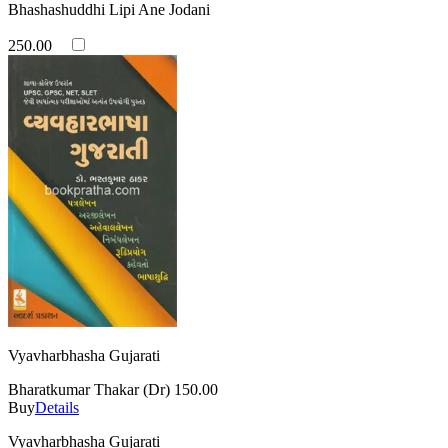
Bhashashuddhi Lipi Ane Jodani
250.00
Vyavharbhasha Gujarati
Bharatkumar Thakar (Dr)
150.00
Buy
Details
Vyavharbhasha Gujarati