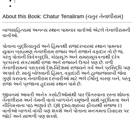
|
About this Book: Chatur Tenaliram (ચતુર તેનાલીરામ)
બાળસાહિત્યમાં અનન્ય સ્થાન પામનાર વાર્તાઓ એટલે તેનાલીરામની
વાર્તાઓ.
પોતાના બુદ્ધિચાતુર્ય અને હિંમતથી રાજદરબારમાં સ્થાન પામનાર
યુવાન બ્રાહ્મણ તેનાલીરામ રાજ્ય અને રાજાને વફાદાર તો છે જ,
પરંતુ પોતાની વિવેકબુદ્ધિ, કોઠાસૂઝ અને સમયસૂચકતાથી દરેક
પ્રકારનાં સંકટમાંથી રાજા અને રાજ્યને ઉગારે પણ છે. વળી
તેનાલીરામનાં પરાક્રમો દેશ-વિદેશમાં રાજ્યને ગર્વ અને પ્રસિદ્ધિ પણ
અપાવે છે. સાચું બોલવાની હિંમત, વફાદારી અને હાજરજવાબી જેવા
ગુણો ધરાવતા તેનાલીરામ દરબારીઓ માટે ભલે ઈર્ષાનું કારણ બને, પરંતુ
રાજા અને પ્રજાના હૃદયમાં સ્થાન પામે છે.
જીવનમાં આવતી અનેક કસોટીઓમાંથી પાર ઊતરવાના રસ્તા શોધતા
તેનાલીરામ અને તેમની વાતો બાળકોને રમૂજની સાથે બુદ્ધિમત્તા અને
નીતિમત્તાના પાઠ ભણાવે છે. QR દૃશ્ય-શ્રાવ્ય ફીચરથી સજ્જ 11
વાર્તાઓ બાળકો વાંચી પણ શકશે અને પોતાના મનગમતા ડિવાઇસ પર
જોઈ અને સાંભળી પણ શકશે.