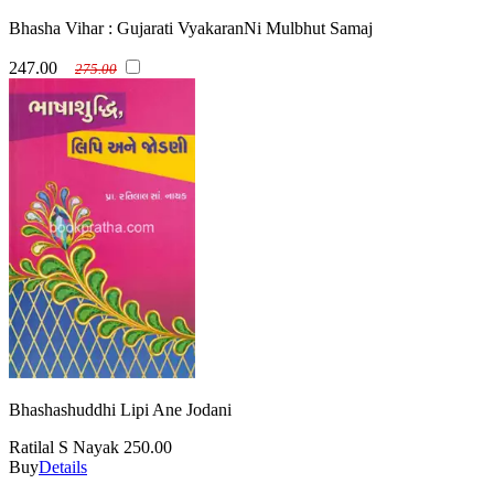
Bhasha Vihar : Gujarati VyakaranNi Mulbhut Samaj
247.00
275.00
Bhashashuddhi Lipi Ane Jodani
Ratilal S Nayak
250.00
Buy
Details