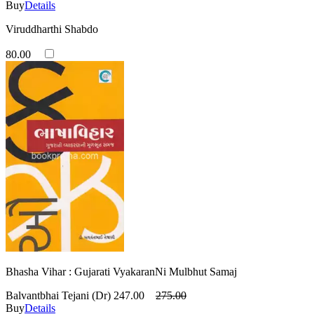
Buy
Details
Viruddharthi Shabdo
80.00
Bhasha Vihar : Gujarati VyakaranNi Mulbhut Samaj
Balvantbhai Tejani (Dr)
247.00
275.00
Buy
Details