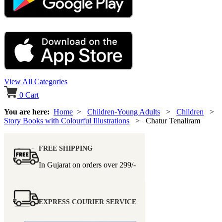
View All Categories
0
Cart
You are here:
Home
>
Children-Young Adults
>
Children
>
Story Books with Colourful Illustrations
> Chatur Tenaliram
FREE SHIPPING
In Gujarat on orders over
299/-
EXPRESS COURIER SERVICE