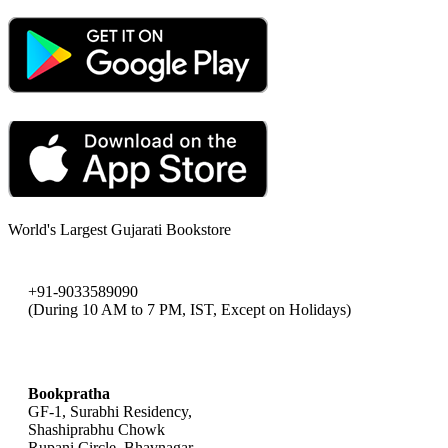
World's Largest Gujarati Bookstore
+91-9033589090
(During 10 AM to 7 PM, IST, Except on Holidays)
bookpratha@gmail.com
Bookpratha
GF-1, Surabhi Residency,
Shashiprabhu Chowk
Rupani Circle, Bhavnagar,