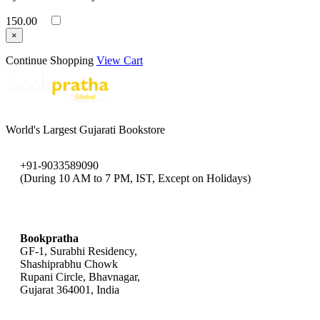
150.00
×
Continue Shopping
View Cart
World's Largest Gujarati Bookstore
+91-9033589090
(During 10 AM to 7 PM, IST, Except on Holidays)
bookpratha@gmail.com
Bookpratha
GF-1, Surabhi Residency,
Shashiprabhu Chowk
Rupani Circle, Bhavnagar,
Gujarat 364001, India