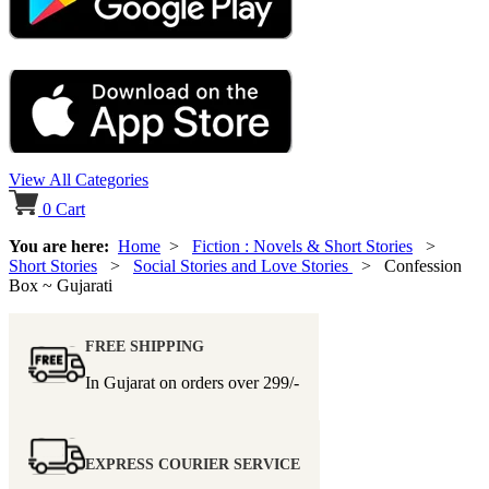
View All Categories
0
Cart
You are here:
Home
>
Fiction : Novels & Short Stories
>
Short Stories
>
Social Stories and Love Stories
> Confession
Box ~ Gujarati
FREE SHIPPING
In Gujarat on orders over
299/-
EXPRESS COURIER SERVICE