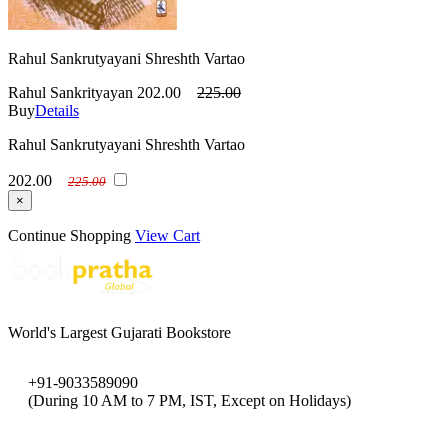
Rahul Sankrutyayani Shreshth Vartao
Rahul Sankrityayan
202.00
225.00
Buy
Details
Rahul Sankrutyayani Shreshth Vartao
202.00
225.00
×
Continue Shopping
View Cart
World's Largest Gujarati Bookstore
+91-9033589090
(During 10 AM to 7 PM, IST, Except on Holidays)
bookpratha@gmail.com