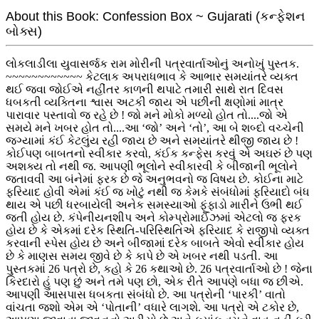
About this Book: Confession Box ~ Gujarati (કન્ફેશન
બોક્સ)
લોકલાડીલા યુવાસર્જક રામ મોરીની પત્રવાર્તાઓનું અનોખું પુસ્તક.
~~~~~~~~~~~~ કેટલાક અપરાધભાવ કે આભાર સમયાંતરે વ્યક્ત
થઈ જવા જોઈએ નહીંતર કાળની થપાટે તમારી સાથે રાત દિવસ
ધબકતી વ્યક્તિના શ્વાસ અટકી જાય એ પછીની ક્ષણોમાં માત્ર
પારાવાર પસ્તાવો જ રહે છે ! જો મને મોકો મળ્યો હોત તો....જો એ
સમયે મને ખબર હોત તો....આ ‘જો’ અને ‘તો’, આ બે શબ્દો વચ્ચેની
જગ્યામાં કંઈ કેટલુંય રહી જાય છે અને સમયાંતરે થીજી જાય છે !
કોઈપણ બાબતનો સ્વીકાર કરવો, કંઈક કન્ફેસ કરવું એ અઘરું છે પણ
અશક્ય તો નથી જ. આપણી ભૂલોને સ્વીકારવી કે બીજાની ભૂલોને
જતાવવી આ બંનેમાં ફરક છે જે અનુભવનો જ વિષય છે. કોઈના માટે
ફરિયાદ હોવી એમાં કંઈ જ ખોટું નથી જ કેમકે સંબંધોમાં ફરિયાદો બંધ
થાય એ પછી ધરબાયેલી અનેક સમસ્યાઓ ફૂંફાડો મારીને ઉભી થઈ
જતી હોય છે. કંપેનીયનશીપ અને કોમ્પ્રોમાઈઝમાં એટલો જ ફરક
હોય છે કે એકમાં દરેક સ્થિતિ-પરિસ્થિતિએ ફરિયાદ કે રાજીપો વ્યક્ત
કરવાની સ્પેસ હોય છે અને બીજામાં દરેક બાબતે એવો સ્વીકાર હોય
છે કે માણસ સમય જીવે છે કે કાપે છે એ ખબર નથી પડતી. આ
પુસ્તકમાં 26 પત્રો છે, કહો કે 26 કથાઓ છે. 26 પત્રવાર્તાઓ છે ! જેના
કિરદારો હું પણ છું અને તમે પણ છો, એક રીતે આપણે બધા જ છીએ.
આપણી આસપાસ ધબકતા સંબંધો છે. આ પત્રોની ‘પારકી’ વાતો
વાંચતા જશો એમ એ ‘પોતાની’ વધારે લાગશે. આ પત્રો એ ટકોર છે,