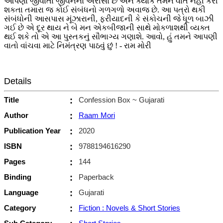
આપણા જીવાતા જીવનનો અરીસો છે અને ક્યાંક તમને વાત નહીં કરી
શકતા તમારા જ કોઈ સંબંધનો ગળગળો અવાજ છે. આ પત્રો થકી
સંબંધોની આસપાસ મૂંઝારાની, ફરીયાદની કે સંકોચની જે ધૂળ બાઝી
ગઈ છે એ દૂર થાય ને બે મન એકબીજાની સાથે મોકળાશથી વ્યક્ત
થઈ શકે તો એ આ પુસ્તકનું સૌભાગ્ય ગણાશે. આવો, હું તમને આપણી
વાતો વાંચવા માટે નિમંત્રણ પાઠવું છું ! - રામ મોરી
Details
Title
:
Confession Box ~ Gujarati
Author
:
Raam Mori
Publication Year
:
2020
ISBN
:
9788194616290
Pages
:
144
Binding
:
Paperback
Language
:
Gujarati
Category
:
Fiction : Novels & Short Stories