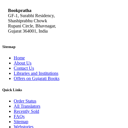
Bookpratha
GF-1, Surabhi Residency,
Shashiprabhu Chowk
Rupani Circle, Bhavnagar,
Gujarat 364001, India
Sitemap
Home
About Us
Contact Us
Libraries and Institutions
Offers on Gujarati Books
Quick Links
Order Status
All Translators
Recently Sold
FAQs
Sitemap
Webstories