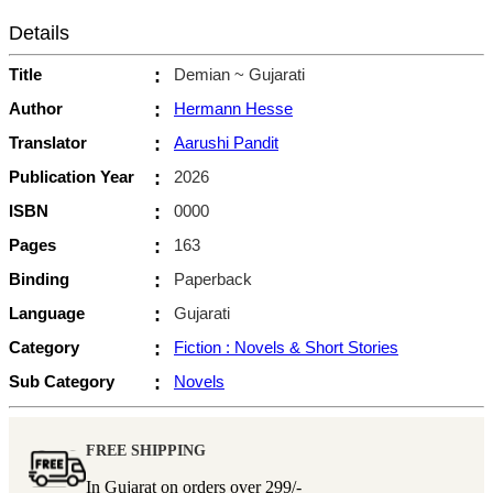
Details
Title
:
Demian ~ Gujarati
Author
:
Hermann Hesse
Translator
:
Aarushi Pandit
Publication Year
:
2026
ISBN
:
0000
Pages
:
163
Binding
:
Paperback
Language
:
Gujarati
Category
:
Fiction : Novels & Short Stories
Sub Category
:
Novels
FREE SHIPPING
In Gujarat on orders over
299/-