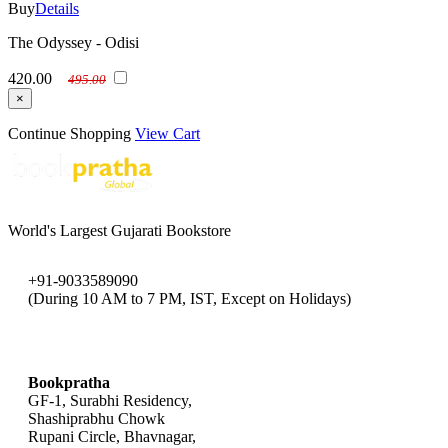
Buy
Details
The Odyssey - Odisi
420.00
495.00
×
Continue Shopping
View Cart
World's Largest Gujarati Bookstore
+91-9033589090
(During 10 AM to 7 PM, IST, Except on Holidays)
bookpratha@gmail.com
Bookpratha
GF-1, Surabhi Residency,
Shashiprabhu Chowk
Rupani Circle, Bhavnagar,