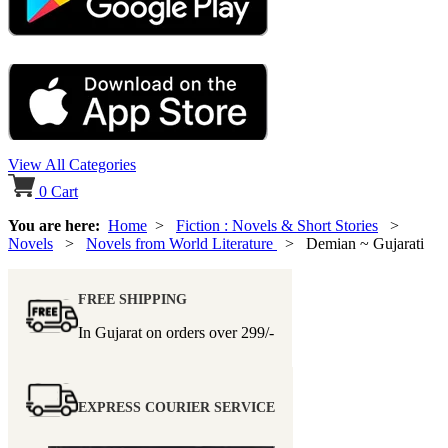
View All Categories
0
Cart
You are here:
Home
>
Fiction : Novels & Short Stories
>
Novels
>
Novels from World Literature
> Demian ~ Gujarati
FREE SHIPPING
In Gujarat on orders over
299/-
EXPRESS COURIER SERVICE