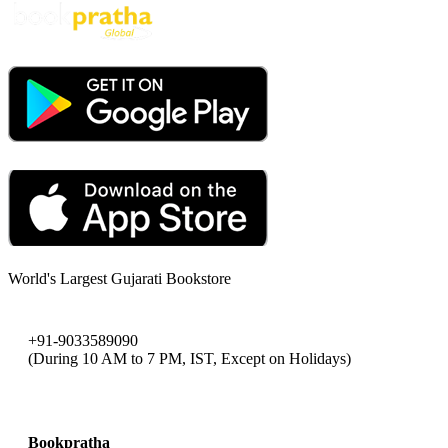
World's Largest Gujarati Bookstore
+91-9033589090
(During 10 AM to 7 PM, IST, Except on Holidays)
bookpratha@gmail.com
Bookpratha