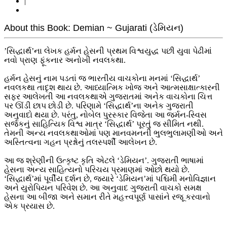
|
About this Book: Demian ~ Gujarati (ડેમિયન)
’સિદ્ધાર્થ’ના લેખક હર્મન હેસની પ્રથમ વિશ્વયુદ્ધ પછી યુવા પેઢીમાં
નવો પ્રાણ ફૂંકનાર અનોખી નવલકથા.
હર્મન હેસનું નામ પડતાં જ ભારતીય વાચકોના મનમાં ‘સિદ્ધાર્થ’
નવલકથા તાદૃશ થાય છે. આધ્યાત્મિક ખોજ અને આત્મસાક્ષાત્કારની
સફર આલેખતી આ નવલકથાએ ગુજરાતમાં અનેક વાચકોના ચિત્ત
પર ઊંડી છાપ છોડી છે. પરિણામે ‘સિદ્ધાર્થ’ના અનેક ગુજરાતી
અનુવાદો થયા છે. પરંતુ, નોબેલ પુરસ્કાર વિજેતા આ જર્મન-સ્વિસ
સર્જકનું સાહિત્યિક વિશ્વ માત્ર ‘સિદ્ધાર્થ’ પૂરતું જ સીમિત નથી.
તેમની અન્ય નવલકથાઓમાં પણ માનવમનની ભુલભુલામણીઓ અને
અસ્તિત્વના ગહન પ્રશ્નોનું તલસ્પર્શી આલેખન છે.
આ જ શ્રેણીની ઉત્કૃષ્ટ કૃતિ એટલે ‘ડેમિયન’. ગુજરાતી ભાષામાં
હેસના અન્ય સાહિત્યનો પરિચય પ્રમાણમાં ઓછો થયો છે.
‘સિદ્ધાર્થ’માં પૂર્વીય દર્શન છે, જ્યારે ‘ડેમિયન’માં પશ્ચિમી મનોવિજ્ઞાન
અને યુરોપિયન પરિવેશ છે. આ અનુવાદ ગુજરાતી વાચકો સમક્ષ
હેસના આ બીજા અને સમાન રીતે મહત્ત્વપૂર્ણ પાસાંને રજૂ કરવાનો
એક પ્રયાસ છે.