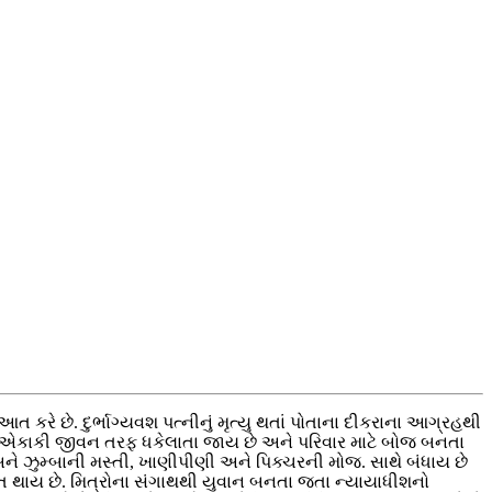
કરે છે. દુર્ભાગ્યવશ પત્નીનું મૃત્યુ થતાં પોતાના દીકરાના આગ્રહથી
મે એકાકી જીવન તરફ ધકેલાતા જાય છે અને પરિવાર માટે બોજ બનતા
અને ઝુમ્બાની મસ્તી, ખાણીપીણી અને પિક્ચરની મોજ. સાથે બંધાય છે
ૂઆત થાય છે. મિત્રોના સંગાથથી યુવાન બનતા જતા ન્યાયાધીશનો