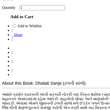
Quantity
Add to Cart
Add to Wishlist
|
Share
|
|
|
|
About this Book: Dhalati Sanje (ઢળતી સાંજે)
આશરે ત્રણેક દાયકાની લાંબી સરકારી નોકરી બાદ નિવૃત્ત થયેલા ન્યાય
મહાનગર અમદાવાદમાં રહેવા આવે છે. વાહનોનો ઘોંઘાટ અને માણસોની
જાય છે. એવામાં એમને જીવનની ઢળતી સાંજે મળે છે દરેક પળને ઉત્સવ 
જિંદગીની ક્ષણભંગુરતાને સમજી ગયેલી એક સ્ત્રી સાથે ગાઢ મિત્રતા 