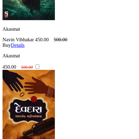
Akasmat
Navin Vibhakar
450.00
500.00
Buy
Details
Akasmat
450.00
500.00