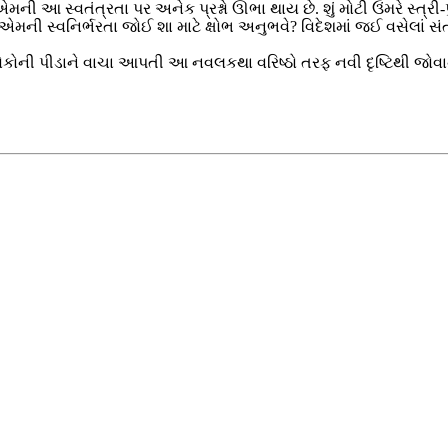
્વતંત્રતા પર અનેક પ્રશ્નો ઊભા થાય છે. શું મોટી ઉંમરે સ્ત્રી-પુર
ો એમની સ્વનિર્ભરતા જોઈ શા માટે ક્ષોભ અનુભવે? વિદેશમાં જઈ વસેલાં
લોકોની પીડાને વાચા આપતી આ નવલકથા વરિષ્ઠો તરફ નવી દૃષ્ટિથી જોવાન