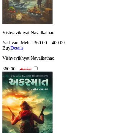
Vishvavikhyat Navalkathao
Yashvant Mehta
360.00
400.00
Buy
Details
Vishvavikhyat Navalkathao
360.00
400.00