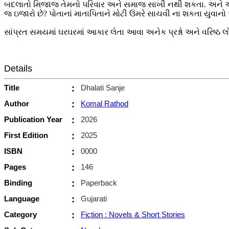
બદલાતો મિજાજ તેમનો પરિવાર અને સમાજ સાખી નથી શકતા. અને એમની આ સ
જ ઇજારો છે? પોતાનાં માતાપિતાને મોટી ઉંમરે સાચવી ના શકતા યુવાન
સાંપ્રત સમયમાં ઘરઘરમાં આકાર લેતા આવા અનેક પ્રશ્નો અને વરિષ્ઠ 
Details
Title
:
Dhalati Sanje
Author
:
Komal Rathod
Publication Year
:
2026
First Edition
:
2025
ISBN
:
0000
Pages
:
146
Binding
:
Paperback
Language
:
Gujarati
Category
:
Fiction : Novels & Short Stories