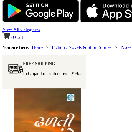
View All Categories
0
Cart
You are here:
Home
>
Fiction : Novels & Short Stories
>
Nove
FREE SHIPPING
In Gujarat on orders over
299/-