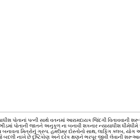
ાધીશ પોતાનાં પત્ની સાથે વતનમાં આરામદાયક જિંદગી વિતાવવાની શરૂઆત 
 ભીડમાં પોતાની જાતને અનુકૂળ ના બનાવી શકનાર ન્યાયાધીશ ધીમેધી
બનાવતા મિત્રોનું ગ્રુપ. હમઉમ્ર દોસ્તોનો સાથ, લાફિંગ ક્લબ, યોગ 
જે બદલી નાખે છે દૃષ્ટિકોણ અને દરેક ક્ષણને ભરપૂર જીવી લેવાની શર