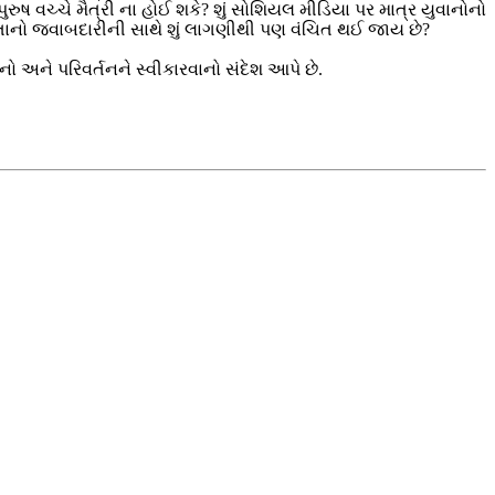
ુષ વચ્ચે મૈત્રી ના હોઈ શકે? શું સોશિયલ મીડિયા પર માત્ર યુવાનોનો
 સંતાનો જવાબદારીની સાથે શું લાગણીથી પણ વંચિત થઈ જાય છે?
ો અને પરિવર્તનને સ્વીકારવાનો સંદેશ આપે છે.