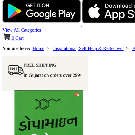
View All Categories
0
Cart
You are here:
Home
>
Inspirational, Self Help & Reflective
>
B
FREE SHIPPING
In Gujarat on orders over
299/-