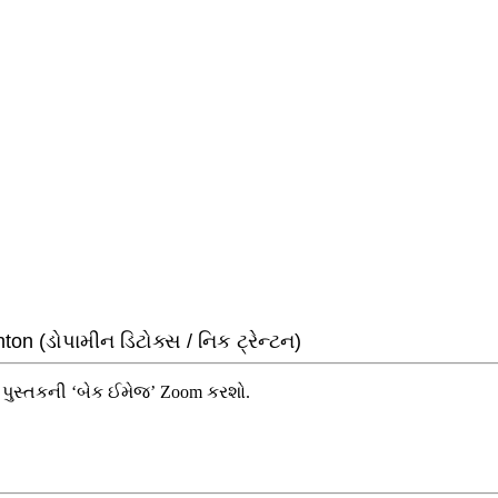
on (ડોપામીન ડિટોક્સ / નિક ટ્રેન્ટન)
 પુસ્તકની ‘બેક ઈમેજ’ Zoom કરશો.