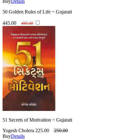
Buy
Details
50 Golden Rules of Life ~ Gujarati
445.00
495.00
51 Secrets of Motivation ~ Gujarati
Yogesh Cholera
225.00
250.00
Buy
Details