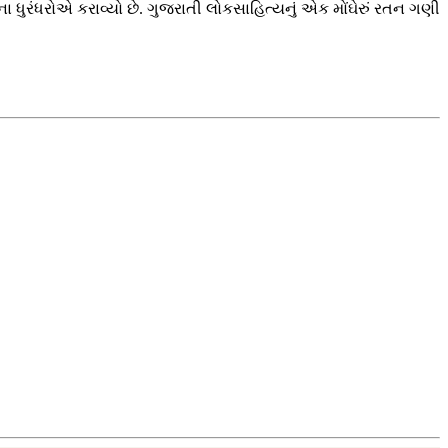
ુરંધરોએ કરાવ્યો છે. ગુજરાતી લોકસાહિત્યનું એક મોંઘેરું રતન ગણી