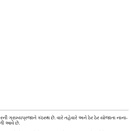
ગ્રામ્યપ્રજાને કંઠસ્થ છે. વારે તહેવારે અને ઠેર ઠેર યોજાતા નાના-
ળી આવે છે.