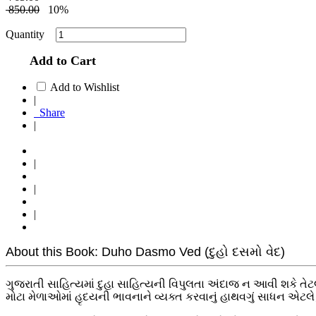
850.00
10%
Quantity
Add to Cart
Add to Wishlist
|
Share
|
|
|
|
About this Book: Duho Dasmo Ved (દુહો દસમો વેદ)
ગુજરાતી સાહિત્યમાં દુહા સાહિત્યની વિપુલતા અંદાજ ન આવી શકે તેટલી
મોટા મેળાઓમાં હૃદયની ભાવનાને વ્યક્ત કરવાનું હાથવગું સાધન એટલે દ