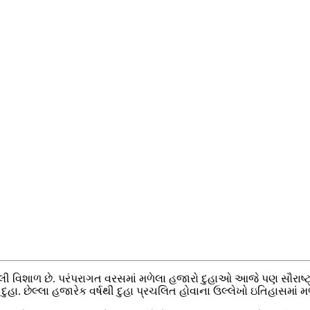
 વિશાળ છે. પરંપરાગત વરસમાં મળેલા હજારો દુહાઓ આજે પણ સૌરાષ્ટ્રની 
ુહા. છેલ્લા હજારેક વર્ષથી દુહા પ્રચલિત હોવાના ઉલ્લેખો ઇતિહાસમાં મ