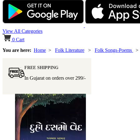
View All Categories
0
Cart
You are here:
Home
>
Folk Literature
>
Folk Songs-Poems
> 
FREE SHIPPING
In Gujarat on orders over
299/-