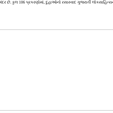
છે. કુલ 106 પ્રકરણોમાં, દુહાઓનો રસાસ્વાદ ગુજરાતી લોકસાહિત્યના ધ