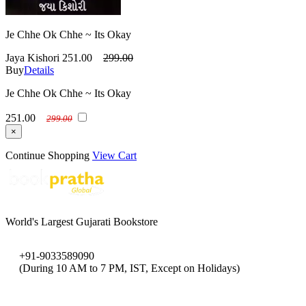
Je Chhe Ok Chhe ~ Its Okay
Jaya Kishori
251.00
299.00
Buy
Details
Je Chhe Ok Chhe ~ Its Okay
251.00
299.00
×
Continue Shopping
View Cart
World's Largest Gujarati Bookstore
+91-9033589090
(During 10 AM to 7 PM, IST, Except on Holidays)
bookpratha@gmail.com