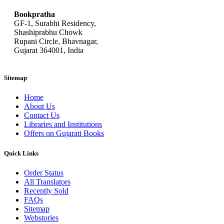
Bookpratha
GF-1, Surabhi Residency,
Shashiprabhu Chowk
Rupani Circle, Bhavnagar,
Gujarat 364001, India
Sitemap
Home
About Us
Contact Us
Libraries and Institutions
Offers on Gujarati Books
Quick Links
Order Status
All Translators
Recently Sold
FAQs
Sitemap
Webstories