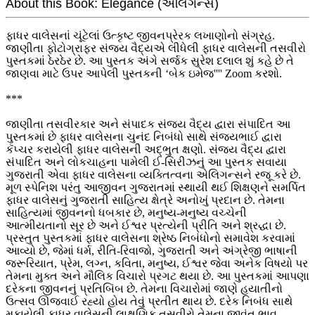
About this Book: Elegance (એલિગન્સ)
ફાધર વાલેસનાં ચૂંટેલાં ઉત્કૃષ્ટ જીવનપ્રેરક લખાણોનો સંગ્રહ.
જાણીતા ફોટોગ્રાફર સંજય વૈદ્યએ લીધેલી ફાધર વાલેસની તસવીરો
પુસ્તકમાં ઠેરઠેર છે. આ પુસ્તક અંગે સર્જક સુરેશ દલાલ શું કહે છે તે
જાણવા માટે ઉપર આપેલી પુસ્તકની ‘બેક ઇમેજ'''' Zoom કરશો.
***
જાણીતા તસવીરકાર અને સંપાદક સંજય વૈદ્ય દ્વારા સંપાદિત આ
પુસ્તકમાં છે ફાધર વાલેસના ચુનંદ નિબંધો સાથે સંજયભાઈ દ્વારા
કૅપ્ચર કરાયેલી ફાધર વાલેસની અદ્ભુત ક્ષણો. સંજય વૈદ્ય દ્વારા
સંપાદિત અને લોકચાહના પામેલી ઈ-સિરીઝનું આ પુસ્તક સવાયા
ગુજરાતી એવા ફાધર વાલેસના વ્યક્તિત્વના એલિગન્સને રજૂ કરે છે.
મૂળ સ્પેનિશ પરંતુ આજીવન ગુજરાતમાં સ્થાયી થઈ શિક્ષણને સમર્પિત
ફાધર વાલેસનું ગુજરાતી સાહિત્ય ક્ષેત્રે અનોખું પ્રદાન છે. તેમના
સાહિત્યમાં જીવનનો ધબકાર છે, મનુષ્ય-મનુષ્ય વચ્ચેની
આત્મીયતાનો સૂર છે અને ઈશ્વર પ્રત્યેની પ્રીતિ અને શ્રદ્ધા છે.
પ્રસ્તુત પુસ્તકમાં ફાધર વાલેસના શ્રેષ્ઠ નિબંધોનો સમાવેશ કરવામાં
આવ્યો છે, જેમાં ધર્મ, રીતિ-રિવાજો, ગુજરાતી અને અંગ્રેજી ભાષાની
જરૂરિયાત, પ્રેમ, લગ્ન, કવિતા, મનુષ્ય, ઈશ્વર જેવા અનેક વિષયો પર
તેમના મુક્ત અને મૌલિક વિચારો પ્રગટ થયા છે. આ પુસ્તકમાં આપણા
દરેકના જીવનનું પ્રતિબિંબ છે.‌ તેમના વિચારોમાં જાણે હયાતીનો
ઉત્સવ ઊજવાઈ રહ્યો હોય તેવું પ્રતીત થાય છે. દરેક નિબંધ સાથે
મુકાયેલી ફાધર વાલેસની લાક્ષણિક તસવીરો તેમના જીવંત ભાવ,