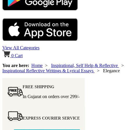
View All Categories
0
Cart
You are here:
Home
>
Inspirational, Self Help & Reflective
>
Inspirational Reflective Writings & Lyrical Essays
> Elegance
FREE SHIPPING
In Gujarat on orders over
299/-
EXPRESS COURIER SERVICE