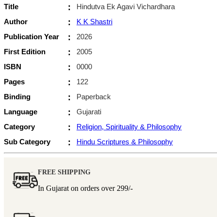
Title
:
Hindutva Ek Agavi Vichardhara
Author
:
K K Shastri
Publication Year
:
2026
First Edition
:
2005
ISBN
:
0000
Pages
:
122
Binding
:
Paperback
Language
:
Gujarati
Category
:
Religion, Spirituality & Philosophy
Sub Category
:
Hindu Scriptures & Philosophy
FREE SHIPPING
In Gujarat on orders over
299/-