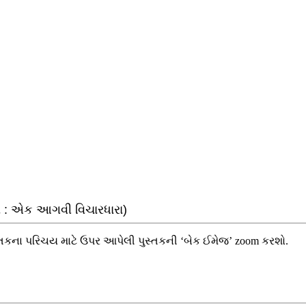
્વ : એક આગવી વિચારધારા)
 પુસ્તકના પરિચય માટે ઉપર આપેલી પુસ્તકની ‘બેક ઈમેજ’ zoom કરશો.