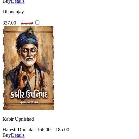
Buy
Details
Dhananjay
337.00
375.00
Kabir Upnishad
Haresh Dholakia
166.00
185.00
Buy
Details