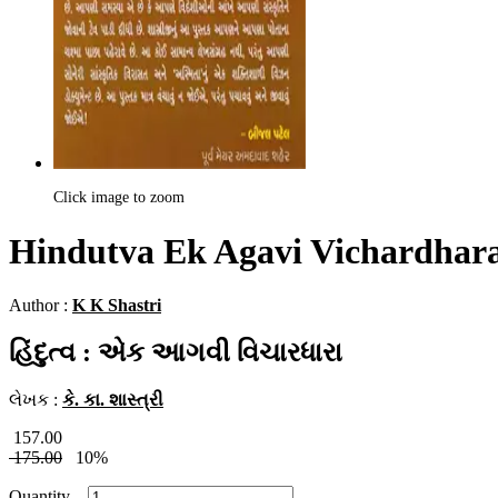
Click image to zoom
Hindutva Ek Agavi Vichardhar
Author :
K K Shastri
હિંદુત્વ : એક આગવી વિચારધારા
લેખક :
કે. કા. શાસ્ત્રી
157.00
175.00
10%
Quantity