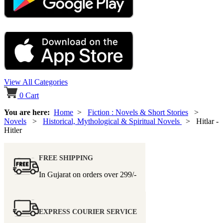
View All Categories
0
Cart
You are here:
Home
>
Fiction : Novels & Short Stories
>
Novels
>
Historical, Mythological & Spiritual Novels
> Hitlar -
Hitler
FREE SHIPPING
In Gujarat on orders over
299/-
EXPRESS COURIER SERVICE