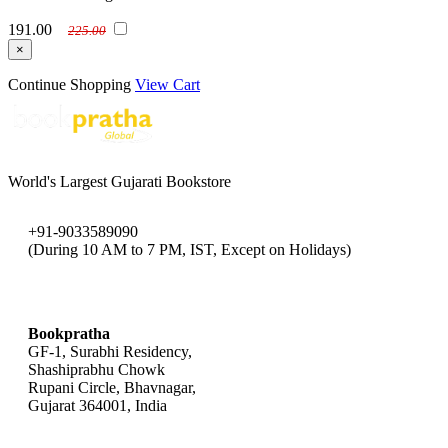
191.00
225.00
×
Continue Shopping
View Cart
World's Largest Gujarati Bookstore
+91-9033589090
(During 10 AM to 7 PM, IST, Except on Holidays)
bookpratha@gmail.com
Bookpratha
GF-1, Surabhi Residency,
Shashiprabhu Chowk
Rupani Circle, Bhavnagar,
Gujarat 364001, India