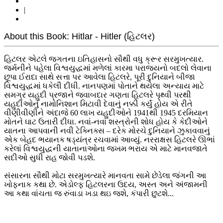
|
About this Book: Hitlar - Hitler (હિટલર)
હિટલર એટલે જગતના ઇતિહાસનો સૌથી વધુ ક્રૂર સરમુખત્યાર.
જર્મનીને પહેલા વિશ્વયુદ્ધમાં મળેલાં કારમા પરાજયનો બદલો લેવાના
છૂપા ઈરાદા સાથે સત્તા પર આવેલા હિટલરે, પૂરી દુનિયાને બીજા
વિશ્વયુદ્ધમાં ધકેલી દીધી. નાનપણમાં પોતાને થયેલા અન્યાય માટે
સમગ્ર યહુદી પ્રજાને જવાબદાર ગણતા હિટલરે પૃથ્વી પરથી
યહુદીઓનું નામોનિશાન મિટાવી દેવાનું નક્કી કર્યું હોય એ રીતે
વીણીવીણીને અંદાજે 60 લાખ યહુદીઓને 1941થી 1945 દરમિયાન
મોતને ઘાટ ઉતારી દીધા. નવાં-નવાં શસ્ત્રોની શોધ હોય કે કેદીઓને
યાતના આપવાની નવી ટેક્નિક્સ – દરેક મોરચે દુનિયાને ઝુકાવવાનું
એક બેહદ ભયાનક ષડ્યંત્ર રચવામાં આવ્યું. નરરાક્ષસ હિટલરે ઊભાં
કરેલાં વિશ્વયુદ્ધની યાતાનાઓના જખમ ભરાય એ માટે માનવજાતે
સદીઓ સુધી રાહ જોવી પડશે.
સંસારના સૌથી મોટા સરમુખત્યારે માનવતા સામે છેડેલા જંગની આ
ખોફનાક કથા છે. એડોલ્ફ હિટલરના ઉદય, અસ્ત અને અંજામની
આ કથા વાંચતા જ રુંવાડા ખડા થઇ જશે, કંપારી છુટશે...