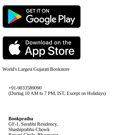
World's Largest Gujarati Bookstore
+91-9033589090
(During 10 AM to 7 PM, IST, Except on Holidays)
bookpratha@gmail.com
Bookpratha
GF-1, Surabhi Residency,
Shashiprabhu Chowk
Rupani Circle, Bhavnagar,