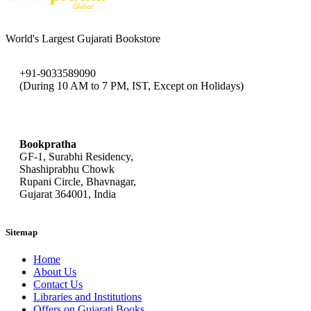
World's Largest Gujarati Bookstore
+91-9033589090
(During 10 AM to 7 PM, IST, Except on Holidays)
bookpratha@gmail.com
Bookpratha
GF-1, Surabhi Residency,
Shashiprabhu Chowk
Rupani Circle, Bhavnagar,
Gujarat 364001, India
Sitemap
Home
About Us
Contact Us
Libraries and Institutions
Offers on Gujarati Books