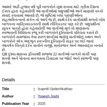
આશરે અઢી હજાર વર્ષ પૂર્વે બાળકોને ખુશ રાખવા માટે ગ્રીસ દેશના
ઈસપ દ્વારા કહેવાયેલી આ વાર્તાઓમાં પશુપક્ષીઓ અને માણસો વચ્ચે
સંવાદ રચવામાં આવ્યો છે, જે સૃષ્ટિમાં બધાં પ્રાણીઓના
સહઅસ્તિત્વનો સંકેત તો આપે જ છે, સાથે દરેક વાર્તામાંથી મળતો બોધ
બાળકના ચારિત્ર્યઘડતરની સાથે નીતિઘડતર પણ કરે છે. પશુપક્ષીનાં
સૂચક પાત્રો દ્વારા કહેવાયેલી આ વાર્તાઓ મૂળ તો માણસના
સ્વભાવની વિવિધતા રજૂ કરી બાળકોને દુનિયાનો પરિચય કરાવે છે.
બાળકોને સમજાય તેવા સરળ શબ્દોમાં થયેલું વાર્તાઓનું કથન અને
બાળકોને એક અદ્ભુત સ્વપ્નીલ દુનિયાની સફર પર લઈ જતાં
આકર્ષક ચિત્રો દરેક વાર્તાને તાજી, મનોરંજક અને આસ્વાદ્ય બનાવે
છે.
QR દૃશ્ય-શ્રાવ્ય ફીચરથી સજ્જ 22 વાર્તાઓ બાળકો વાંચી પણ
શકશે અને પોતાના મનગમતા ડિવાઇસ પર જોઈ અને સાંભળી પણ
શકશે.
Details
Title
:
Isapniti Updeshkathao
Author
:
Yogesh Joshi
Publication Year
:
2025