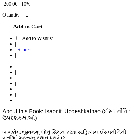
200.00
10%
Quantity
Add to Cart
Add to Wishlist
|
Share
|
|
|
|
About this Book: Isapniti Updeshkathao (ઈસપનીતિ :
ઉપદેશકથાઓ)
બાળકોમાં જીવનમૂલ્યોનું સિંચન કરતા સાહિત્યમાં ઈસપનીતિની
વાર્તાઓ મહત્ત્વનું સ્થાન ધરાવે છે.