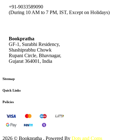
+91-9033589090
(During 10 AM to 7 PM, IST, Except on Holidays)
bookpratha@gmail.com
Bookpratha
GF-1, Surabhi Residency,
Shashiprabhu Chowk
Rupani Circle, Bhavnagar,
Gujarat 364001, India
Sitemap
Quick Links
Policies
2026 © Bookpratha , Powered By
Dots and Coms