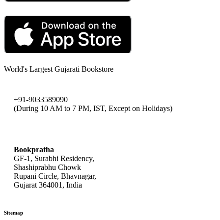
World's Largest Gujarati Bookstore
+91-9033589090
(During 10 AM to 7 PM, IST, Except on Holidays)
bookpratha@gmail.com
Bookpratha
GF-1, Surabhi Residency,
Shashiprabhu Chowk
Rupani Circle, Bhavnagar,
Gujarat 364001, India
Sitemap