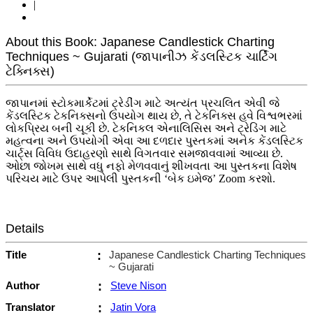
|
About this Book: Japanese Candlestick Charting
Techniques ~ Gujarati (જાપાનીઝ કેંડલસ્ટિક ચાર્ટિંગ
ટેક્નિક્સ)
જાપાનમાં સ્ટોકમાર્કેટમાં ટ્રેડીંગ માટે અત્યંત પ્રચલિત એવી જે
કેંડલસ્ટિક ટેકનિક્સનો ઉપયોગ થાય છે, તે ટેકનિક્સ હવે વિશ્વભરમાં
લોકપ્રિય બની ચૂકી છે. ટેકનિકલ એનાલિસિસ અને ટ્રેડિંગ માટે
મહત્વના અને ઉપયોગી એવા આ દળદાર પુસ્તકમાં અનેક કેંડલસ્ટિક
ચાર્ટ્સ વિવિધ ઉદાહરણો સાથે વિગતવાર સમજાવવામાં આવ્યા છે.
ઓછા જોખમ સાથે વધુ નફો મેળવવાનું શીખવતા આ પુસ્તકના વિશેષ
પરિચય માટે ઉપર આપેલી પુસ્તકની ‘બેક ઇમેજ’ Zoom કરશો.
Details
Title
:
Japanese Candlestick Charting Techniques
~ Gujarati
Author
:
Steve Nison
Translator
:
Jatin Vora