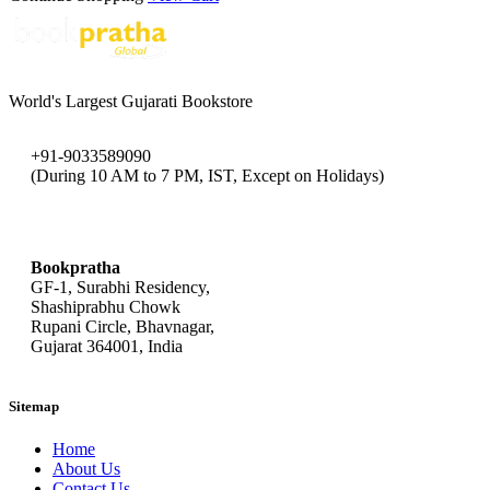
World's Largest Gujarati Bookstore
+91-9033589090
(During 10 AM to 7 PM, IST, Except on Holidays)
bookpratha@gmail.com
Bookpratha
GF-1, Surabhi Residency,
Shashiprabhu Chowk
Rupani Circle, Bhavnagar,
Gujarat 364001, India
Sitemap
Home
About Us
Contact Us