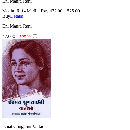
Eni Maniti Rani
Madhu Rai - Madhu Ray
472.00
525.00
Buy
Details
Eni Maniti Rani
472.00
525.00
Ismat Chugtaini Vartao