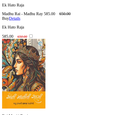
Ek Hato Raja
Madhu Rai - Madhu Ray
585.00
650.00
Buy
Details
Ek Hato Raja
585.00
650.00