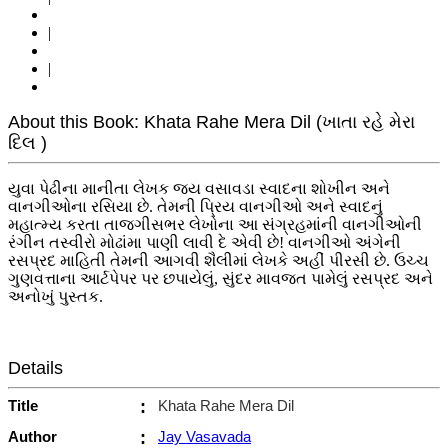
|
|
About this Book: Khata Rahe Mera Dil (ખાતા રહે મેરા
દિલ )
યુવા પેઢીના માનીતા લેખક જય વસાવડા સ્વાદના શોખીન અને
વાનગીઓના રસિયા છે. તેમની પ્રિય વાનગીઓ અને સ્વાદનું
મહાત્મ્ય કરતા તાજગીસભર લેખોના આ સંગ્રહમાંની વાનગીઓની
રંગીન તસ્વીરો મોઢાંમા પાણી લાવી દે એવી છે! વાનગીઓ અંગેની
રસપ્રદ માહિતી તેમની આગવી શૈલીમાં લેખકે અહીં પીરસી છે. ઉચ્ચ
ગુણવત્તાના આર્ટપેપર પર છપાયેલું, સુંદર માવજત પામેલું રસપ્રદ અને
અનોખું પુસ્તક.
Details
Title
:
Khata Rahe Mera Dil
Author
:
Jay Vasavada