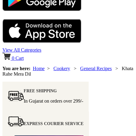
View All Categories
0
Cart
You are here:
Home
>
Cookery
>
General Recipes
> Khata
Rahe Mera Dil
FREE SHIPPING
In Gujarat on orders over
299/-
EXPRESS COURIER SERVICE