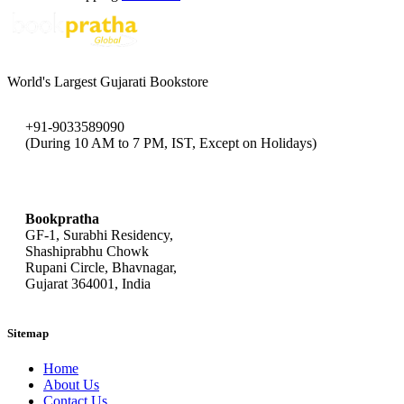
World's Largest Gujarati Bookstore
+91-9033589090
(During 10 AM to 7 PM, IST, Except on Holidays)
bookpratha@gmail.com
Bookpratha
GF-1, Surabhi Residency,
Shashiprabhu Chowk
Rupani Circle, Bhavnagar,
Gujarat 364001, India
Sitemap
Home
About Us
Contact Us