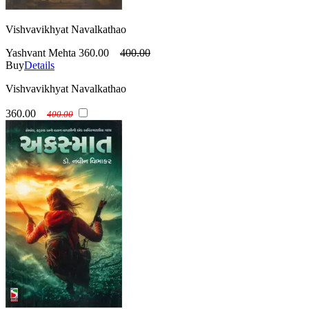
Vishvavikhyat Navalkathao
Yashvant Mehta
360.00
400.00
Buy
Details
Vishvavikhyat Navalkathao
360.00
400.00