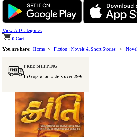
View All Categories
0
Cart
You are here:
Home
>
Fiction : Novels & Short Stories
>
Nove
FREE SHIPPING
In Gujarat on orders over
299/-