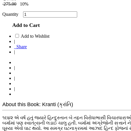
275.00
10%
Quantity
Add to Cart
Add to Wishlist
|
Share
|
|
|
|
About this Book: Kranti (ક્રાંતિ)
૧૯૪૨ એ વર્ષ હતું જયારે હિન્દુસ્તાન બે તદ્દન વિરોધાભાસી વિચાર
બર્મામાં પણ સ્વાતંત્ર્યની લડાઈ ચાલુ હતી. બર્મામાં અંગ્રેજોની સ
ઘૂસ્યા એવો ઘાટ થયો. આ સમગ્ર ઘટનાક્રમમાં આઝાદ હિન્દ ફોજનાં સૈ