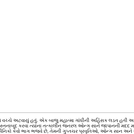
ધારાઓ વચ્ચે અટવાયું હતું. એક બાજુ મહાત્મા ગાંધીની અહિંસક લડત હ
ત્તાને નેસ્તનાબૂદ કરવા ત્યાંના તત્કાલીન જનરલ ઓન્ગ સાને જાપાનની 
નિકો કેવો ભાગ ભજવે છે, તેમની ગુપ્તચર પ્રવૃતિઓ, ઓન્ગ સાન અને સુભ