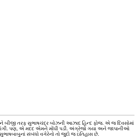
તી અને બીજી તરફ સુભાષચંદ્ર બોઝની આઝાદ હિન્દ ફોજ. એ જ દિવસોમાં
મદદ માંગી. પણ, એ મદદ એમને મોંઘી પડી. અંગ્રેજો ગયા અને જાપાનીઓ
ાષબાબુનાં સંબંધો વગેરેનો તો જુદો જ ઇતિહાસ છે.