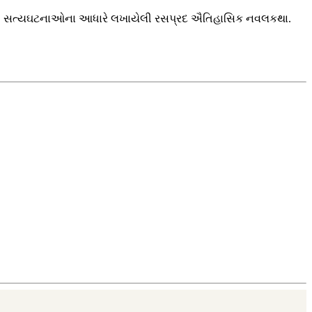
 એની સત્યઘટનાઓના આધારે લખાયેલી રસપ્રદ ઐતિહાસિક નવલકથા.