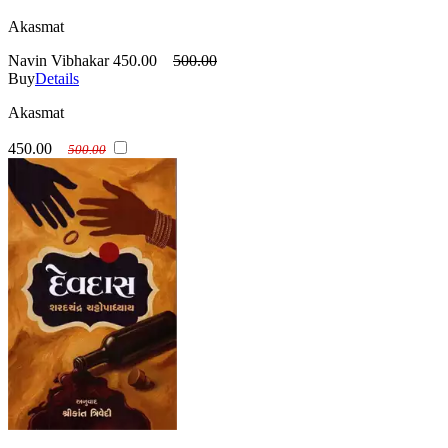
Akasmat
Navin Vibhakar
450.00
500.00
Buy
Details
Akasmat
450.00
500.00