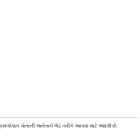
 પ્રસંગોપાત પોતાની જનેતાને ભેટ તરીકે આપવા માટે આદર્શ છે.