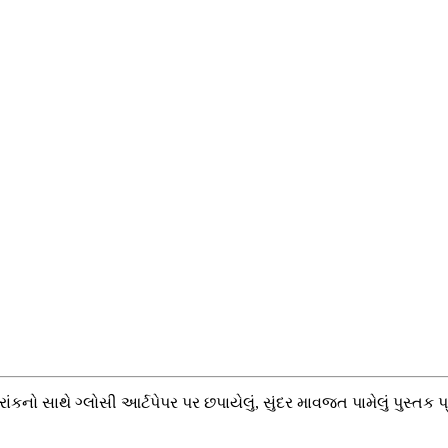
રાંકનો સાથે ગ્લોસી આર્ટપેપર પર છપાયેલું, સુંદર માવજત પામેલું પુસ્તક