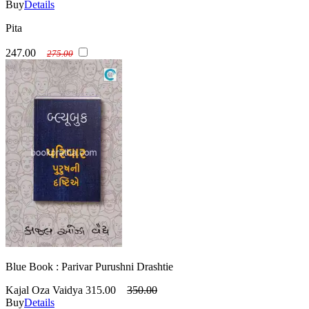
Buy
Details
Pita
247.00
275.00
Blue Book : Parivar Purushni Drashtie
Kajal Oza Vaidya
315.00
350.00
Buy
Details