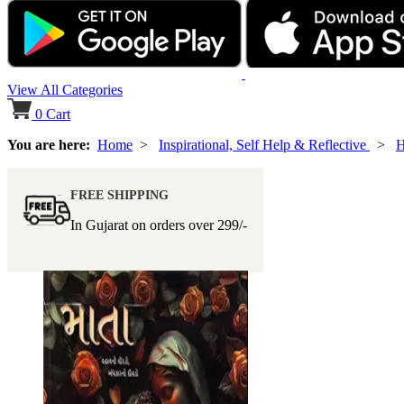
View All Categories
0
Cart
You are here:
Home
>
Inspirational, Self Help & Reflective
>
H
FREE SHIPPING
In Gujarat on orders over
299/-