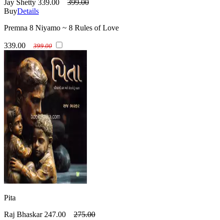
Jay Shetty
339.00
399.00
Buy
Details
Premna 8 Niyamo ~ 8 Rules of Love
339.00
399.00
Pita
Raj Bhaskar
247.00
275.00