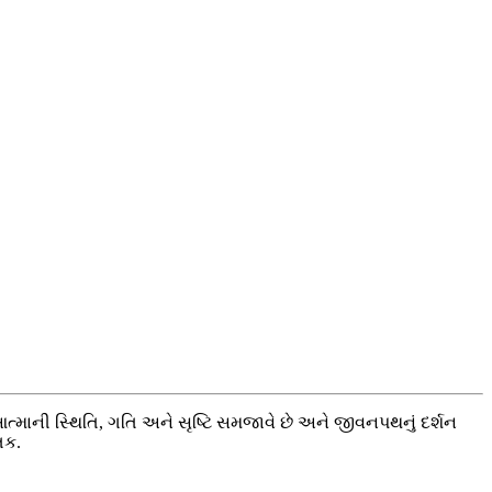
ે આત્માની સ્થિતિ, ગતિ અને સૃષ્ટિ સમજાવે છે અને જીવનપથનું દર્શન
તક.