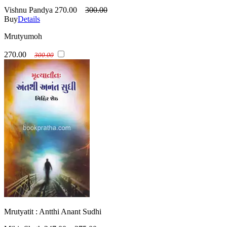
Vishnu Pandya
270.00
300.00
Buy
Details
Mrutyumoh
270.00
300.00
Mrutyatit : Antthi Anant Sudhi