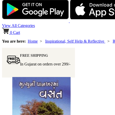
View All Categories
0
Cart
You are here:
Home
>
Inspirational, Self Help & Reflective
>
R
FREE SHIPPING
In Gujarat on orders over
299/-