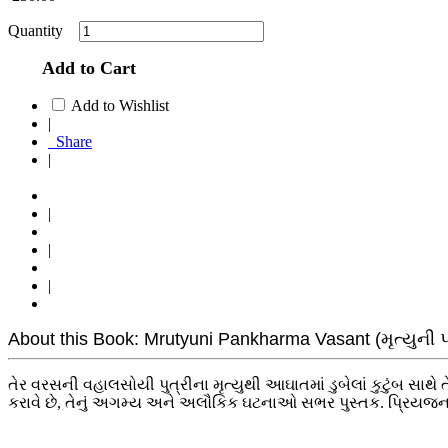
Quantity
Add to Cart
Add to Wishlist
|
Share
|
|
|
|
About this Book: Mrutyuni Pankharma Vasant (મૃત્યુની 
તેર વરસની વહાલસોયી પુત્રીના મૃત્યુથી આઘાતમાં ડુબેલાં કુટુંબ સાથે 
કરાવે છે, તેનું અગમ્ય અને અલૌકિક ઘટનાઓ સભર પુસ્તક. પ્રિયજનના મ