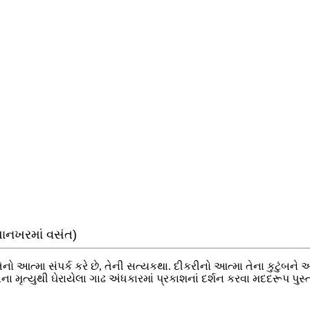
પાનખરમાં વસંત)
તેનો આત્મા સંપર્ક કરે છે, તેની સત્યકથા. દીકરીનો આત્મા તેના કુટુંબન
ૃત્યુથી ઘેરાયેલા ગાઢ અંધકારમાં પ્રકાશનાં દર્શન કરવા મદદરૂપ પુસ્