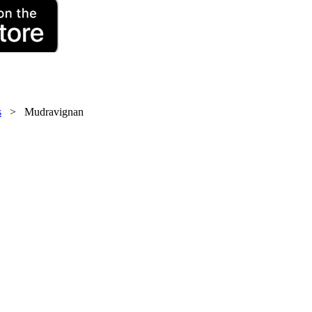
s
> Mudravignan