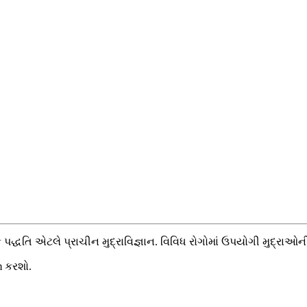
દ્ધતિ એટલે પ્રાચીન મુદ્રાવિજ્ઞાન. વિવિધ રોગોમાં ઉપયોગી મુદ્ર
m કરશો.