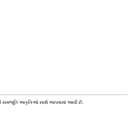
ાઓની સમજૂતિ આકૃતિઓ સાથે આપવામાં આવી છે.