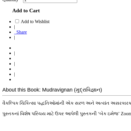
Add to Cart
Add to Wishlist
|
Share
|
|
|
|
About this Book: Mudravignan (મુદ્રાવિજ્ઞાન)
વૈકલ્પિક ચિકિત્સા પદ્ધતિઓમાંની એક સરળ અને અત્યંત અસરકારક પ
પુસ્તકનાં વિશેષ પરિચય માટે ઉપર આપેલી પુસ્તકની ‘બેક ઇમેજ’ Zoo