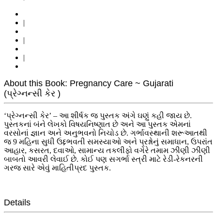
|
|
|
About this Book: Pregnancy Care ~ Gujarati
(પ્રેગ્નન્સી કેર )
‘પ્રેગ્નન્સી કેર’ – આ શીર્ષક જ પુસ્તક અંગે ઘણું કહી જાય છે.
પુસ્તકનાં બંને લેખકો વિષયનિષ્ણાત છે અને આ પુસ્તક એમનાં
વરસોનાં જ્ઞાન અને અનુભવનો નિચોડ છે. ગર્ભાવસ્થાની શરૂઆતથી
જ 9 મહિના સુધી ઉદ્દભવતી સમસ્યાઓ અને પ્રશ્નોનું સમાધાન, ઉપરાંત
આહાર, કસરત, દવાઓ, સામાન્ય તકલીફો વગેરે તમામ ઝીણી ઝીણી
બાબતો આવરી લેવાઈ છે. કોઈ પણ સગર્ભા સ્ત્રી માટે રેડી-રેકનરની
ગરજ સારે એવું માહિતીપ્રદ પુસ્તક.
Details