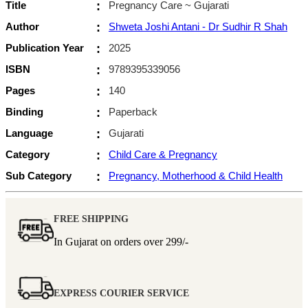
Title
:
Pregnancy Care ~ Gujarati
Author
:
Shweta Joshi Antani - Dr Sudhir R Shah
Publication Year
:
2025
ISBN
:
9789395339056
Pages
:
140
Binding
:
Paperback
Language
:
Gujarati
Category
:
Child Care & Pregnancy
Sub Category
:
Pregnancy, Motherhood & Child Health
FREE SHIPPING
In Gujarat on orders over
299/-
EXPRESS COURIER SERVICE