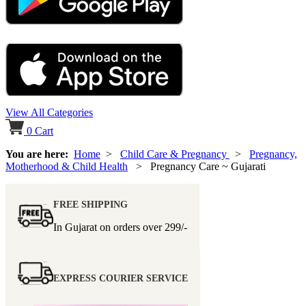
View All Categories
0
Cart
You are here:
Home
>
Child Care & Pregnancy
>
Pregnancy,
Motherhood & Child Health
> Pregnancy Care ~ Gujarati
FREE SHIPPING
In Gujarat on orders over
299/-
EXPRESS COURIER SERVICE