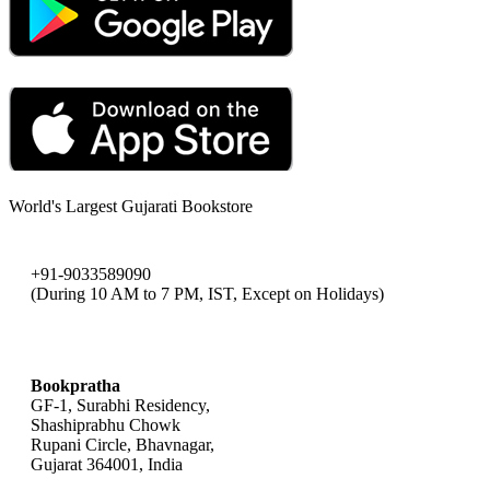
World's Largest Gujarati Bookstore
+91-9033589090
(During 10 AM to 7 PM, IST, Except on Holidays)
bookpratha@gmail.com
Bookpratha
GF-1, Surabhi Residency,
Shashiprabhu Chowk
Rupani Circle, Bhavnagar,
Gujarat 364001, India