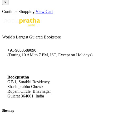
×
Continue Shopping
View Cart
World's Largest Gujarati Bookstore
+91-9033589090
(During 10 AM to 7 PM, IST, Except on Holidays)
bookpratha@gmail.com
Bookpratha
GF-1, Surabhi Residency,
Shashiprabhu Chowk
Rupani Circle, Bhavnagar,
Gujarat 364001, India
Sitemap