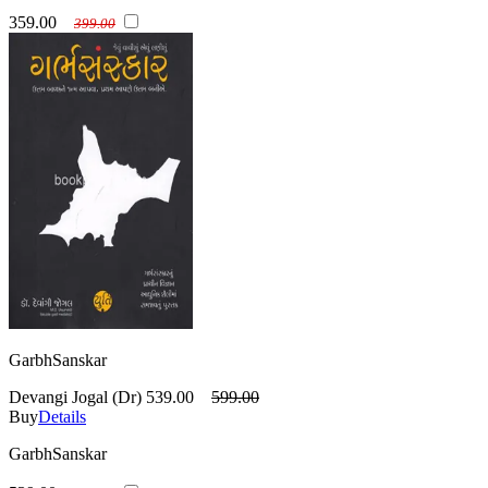
359.00
399.00
GarbhSanskar
Devangi Jogal (Dr)
539.00
599.00
Buy
Details
GarbhSanskar