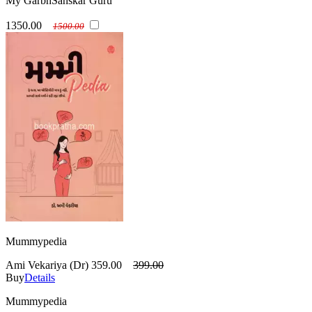
My GarbhSanskar Guru
1350.00
1500.00
Mummypedia
Ami Vekariya (Dr)
359.00
399.00
Buy
Details
Mummypedia