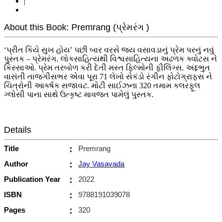
|
About this Book: Premrang (પ્રેમરંગ )
‘પ્રીત કિયે સુખ હોય’ પછી બાર વરસે જય વસાવડાનું પ્રેમ પરનું નવું
પુસ્તક – પ્રેમરંગ. લોકસાહિત્યથી વિશ્વસાહિત્યના અઢળક ક્વોટસ ને
કિસ્સાઓ. પ્રેમ તરબોળ કરી દેતી મસ્ત ફિલ્મોની ફીલિંગ્સ. અદ્દભુત
વાસંતી તાજગીસભર એવા પૂરા 71 લેખો સેકંડો રંગીન ફોટોગ્રાફ્સ ને
ચિત્રોની આકર્ષક સજાવટ. મોટી સાઈઝના 320 તમામ કલરફૂલ
ગ્લોસી પાના સાથે ઉત્કૃષ્ટ માવજત પામેલું પુસ્તક.
Details
Title
:
Premrang
Author
:
Jay Vasavada
Publication Year
:
2022
ISBN
:
9788191039078
Pages
:
320