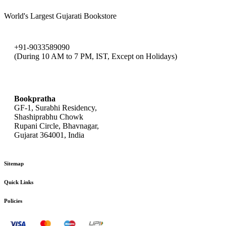
World's Largest Gujarati Bookstore
+91-9033589090
(During 10 AM to 7 PM, IST, Except on Holidays)
bookpratha@gmail.com
Bookpratha
GF-1, Surabhi Residency,
Shashiprabhu Chowk
Rupani Circle, Bhavnagar,
Gujarat 364001, India
Sitemap
Quick Links
Policies