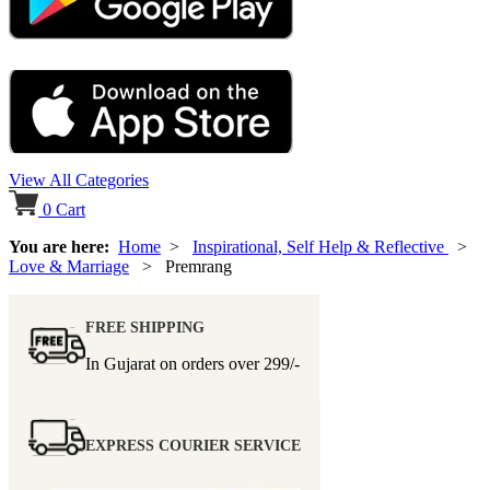
View All Categories
0
Cart
You are here:
Home
>
Inspirational, Self Help & Reflective
>
Love & Marriage
> Premrang
FREE SHIPPING
In Gujarat on orders over
299/-
EXPRESS COURIER SERVICE