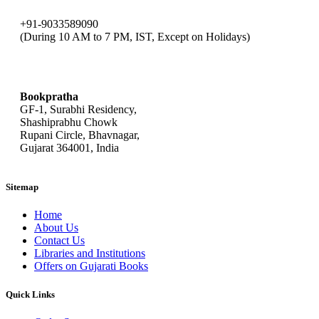
+91-9033589090
(During 10 AM to 7 PM, IST, Except on Holidays)
bookpratha@gmail.com
Bookpratha
GF-1, Surabhi Residency,
Shashiprabhu Chowk
Rupani Circle, Bhavnagar,
Gujarat 364001, India
Sitemap
Home
About Us
Contact Us
Libraries and Institutions
Offers on Gujarati Books
Quick Links