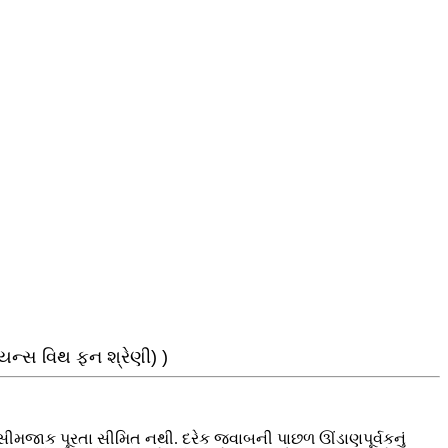
ાયન્સ વિથ ફન શ્રેણી) )
ત હસીમજાક પૂરતા સીમિત નથી. દરેક જવાબની પાછળ ઊંડાણપૂર્વકનું