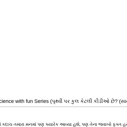
cience with fun Series (પૃથ્વી પર કુલ કેટલી કીડીઓ છે? (સ
 છે જે કદાચ તમારા મનમાં પણ ક્યારેક આવ્યા હશે, પણ તેના જવાબો ફક્