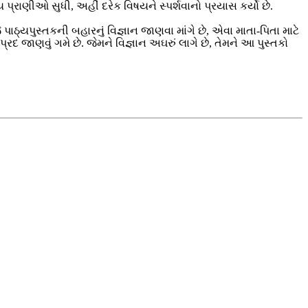
રાણીઓ સુધી, અહીં દરેક વિષયને સ્પર્શવાનો પ્રયાસ કર્યો છે.
જે પાઠ્યપુસ્તકની બહારનું વિજ્ઞાન જાણવા માંગે છે, એવા માતા-પિતા માટે
 જાણવું ગમે છે. જેમને વિજ્ઞાન અઘરું લાગે છે, તેમને આ પુસ્તકો