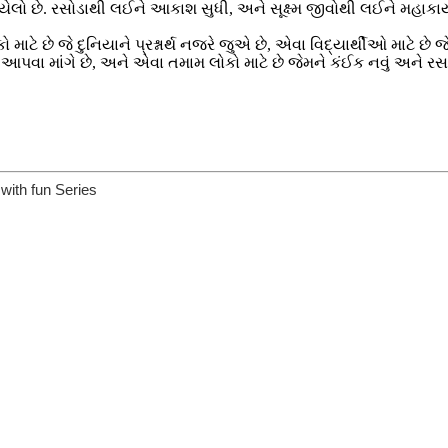
લો છે. રસોડાથી લઈને આકાશ સુધી, અને સૂક્ષ્મ જીવોથી લઈને મહાકાય પ્
માટે છે જે દુનિયાને પ્રશ્નાર્થ નજરે જુએ છે, એવા વિદ્યાર્થીઓ માટે છે 
વા માંગે છે, અને એવા તમામ લોકો માટે છે જેમને કંઈક નવું અને રસપ્રદ
 with fun Series