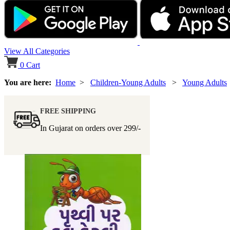
View All Categories
0
Cart
You are here:
Home
>
Children-Young Adults
>
Young Adults
FREE SHIPPING
In Gujarat on orders over
299/-