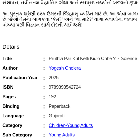
સંશોધન, નવીનતમ વૈજ્ઞાનિક શોધો અને રસપ્રદ તથ્યોનો ખજાનો છુપાયે
આ પુસ્તક શ્રેણી દરેક ઉંમરની જિજ્ઞાસુ વ્યક્તિ માટે છે. આ એવા બાળકો 
છે જેઓ તેમના બાળકના ‘કેમ?’ અને ‘શા માટે?’ વાળા સવાલોના જવાબ આપ
વાંચ્યા પછી વિજ્ઞાન સાથે દોસ્તી થઈ જશે!
Details
Title
:
Pruthvi Par Kul Ketli Kidio Chhe ? ~ Science
Author
:
Yogesh Cholera
Publication Year
:
2025
ISBN
:
9789393542724
Pages
:
192
Binding
:
Paperback
Language
:
Gujarati
Category
:
Children-Young Adults
Sub Category
:
Young Adults