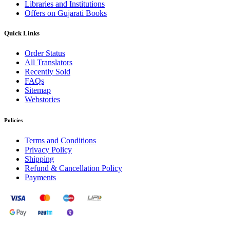
Libraries and Institutions
Offers on Gujarati Books
Quick Links
Order Status
All Translators
Recently Sold
FAQs
Sitemap
Webstories
Policies
Terms and Conditions
Privacy Policy
Shipping
Refund & Cancellation Policy
Payments