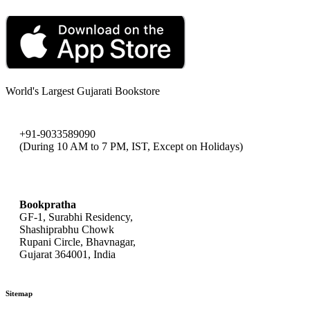
World's Largest Gujarati Bookstore
+91-9033589090
(During 10 AM to 7 PM, IST, Except on Holidays)
bookpratha@gmail.com
Bookpratha
GF-1, Surabhi Residency,
Shashiprabhu Chowk
Rupani Circle, Bhavnagar,
Gujarat 364001, India
Sitemap