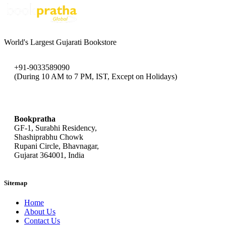
World's Largest Gujarati Bookstore
+91-9033589090
(During 10 AM to 7 PM, IST, Except on Holidays)
bookpratha@gmail.com
Bookpratha
GF-1, Surabhi Residency,
Shashiprabhu Chowk
Rupani Circle, Bhavnagar,
Gujarat 364001, India
Sitemap
Home
About Us
Contact Us