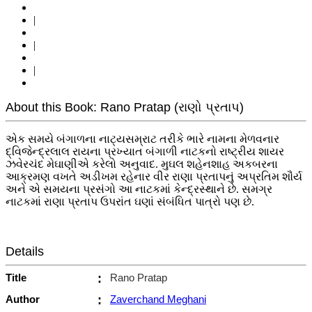
|
|
|
About this Book: Rano Pratap (રાણો પ્રતાપ)
એક સમયે બંગાળના નાટ્યસમ્રાટ તરીકે ભારે નામના મેળવનાર
દ્વિજેન્દ્રલાલ રાયના પ્રખ્યાત બંગાળી નાટકનો રાષ્ટ્રીય શાયર
ઝવેરચંદ મેઘાણીએ કરેલો અનુવાદ. મુઘલ શહેનશાહ અકબરના
આક્રમણ વખતે અડીખમ રહેનાર વીર રાણા પ્રતાપનું અપ્રતિમ શૌર્ય
અને એ સમયના પ્રસંગો આ નાટકમાં કેન્દ્રસ્થાને છે. સમગ્ર
નાટકમાં રાણા પ્રતાપ ઉપરાંત ઘણાં સંબંધિત પાત્રો પણ છે.
Details
Title
:
Rano Pratap
Author
:
Zaverchand Meghani