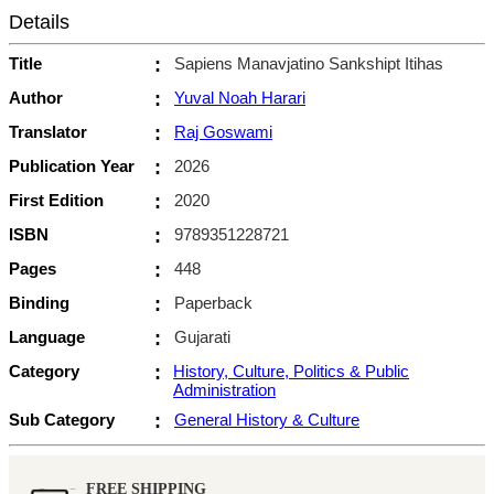
Details
Title
:
Sapiens Manavjatino Sankshipt Itihas
Author
:
Yuval Noah Harari
Translator
:
Raj Goswami
Publication Year
:
2026
First Edition
:
2020
ISBN
:
9789351228721
Pages
:
448
Binding
:
Paperback
Language
:
Gujarati
Category
:
History, Culture, Politics & Public
Administration
Sub Category
:
General History & Culture
FREE SHIPPING