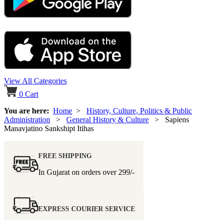
View All Categories
0
Cart
You are here:
Home
>
History, Culture, Politics & Public
Administration
>
General History & Culture
> Sapiens
Manavjatino Sankshipt Itihas
FREE SHIPPING
In Gujarat on orders over
299/-
EXPRESS COURIER SERVICE