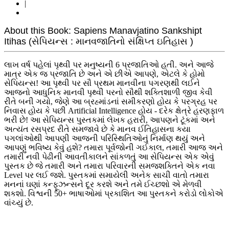
|
About this Book: Sapiens Manavjatino Sankshipt
Itihas (સેપિયન્સ : માનવજાતિનો સંક્ષિપ્ત ઇતિહાસ )
લાખ વર્ષ પહેલાં પૃથ્વી પર મનુષ્યની 6 પ્રજાતિઓ હતી. અને આજે
માત્ર એક જ પ્રજાતિ છે અને એ છીએ આપણે, એટલે કે હોમો
સેપિયન્સ! આ પૃથ્વી પર સૌ પ્રથમ માનવીના પગરણથી લઈને
આજનો આધુનિક માનવી પૃથ્વી પરનો સૌથી શક્તિશાળી જીવ કેવી
રીતે બની ગયો, જેણે આ બ્રહ્માંડનાં સમીકરણો હોય કે પરગ્રહ પર
નિવાસ હોય કે પછી Artificial Intelligence હોય - દરેક ક્ષેત્રે હરણફાળ
ભરી છે! આ સેપિયન્સ પુસ્તકમાં લેખક હરારી, આપણને ટૂંકમાં અને
અત્યંત રસપ્રદ રીતે સમજાવે છે કે માનવ ઈતિહાસના કયા
પગલાંઓથી આપણી આજની પરિસ્થિતિઓનું નિર્માણ થયું અને
આપણું ભવિષ્ય કેવું હશે? તમારા પૂર્વજોની ગઈકાલ, તમારી આજ અને
તમારી નવી પેઢીની આવતીકાલને સાંકળતું આ સેપિયન્સ એક એવું
પુસ્તક છે જે તમારી અને તમારા પરિવારની સમજશક્તિને એક નવા
Level પર લઈ જશે. પુસ્તકમાં સમાયેલી અનેક સાચી વાતો તમારા
મનનાં ઘણાં કન્ફૂઝન્સને દૂર કરશે અને તમે ઈચ્છશો એ મેળવી
શકશો. વિશ્વની 50+ ભાષાઓમાં પ્રકાશિત આ પુસ્તકને કરોડો લોકોએ
વાંચ્યું છે.