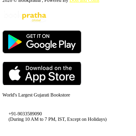
2026 © Bookpratha , Powered By
Dots and Coms
World's Largest Gujarati Bookstore
+91-9033589090
(During 10 AM to 7 PM, IST, Except on Holidays)
bookpratha@gmail.com