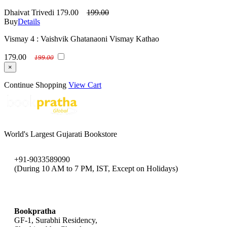
Dhaivat Trivedi
179.00
199.00
Buy
Details
Vismay 4 : Vaishvik Ghatanaoni Vismay Kathao
179.00
199.00
×
Continue Shopping
View Cart
World's Largest Gujarati Bookstore
+91-9033589090
(During 10 AM to 7 PM, IST, Except on Holidays)
bookpratha@gmail.com
Bookpratha
GF-1, Surabhi Residency,