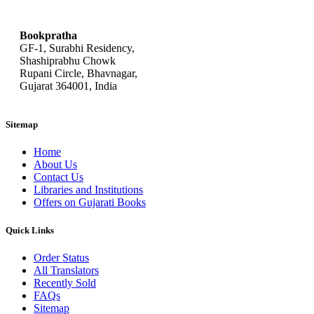
bookpratha@gmail.com
Bookpratha
GF-1, Surabhi Residency,
Shashiprabhu Chowk
Rupani Circle, Bhavnagar,
Gujarat 364001, India
Sitemap
Home
About Us
Contact Us
Libraries and Institutions
Offers on Gujarati Books
Quick Links
Order Status
All Translators
Recently Sold
FAQs
Sitemap