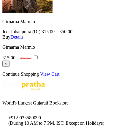
Girnarna Marmio
Jeet Jobanputra (Dr)
315.00
350.00
Buy
Details
Girnarna Marmio
315.00
350.00
×
Continue Shopping
View Cart
World's Largest Gujarati Bookstore
+91-9033589090
(During 10 AM to 7 PM, IST, Except on Holidays)