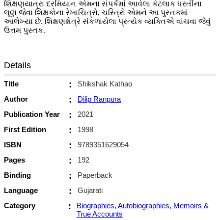
શિક્ષણયાત્રા દરમિયાન એમના સંપર્કમાં આવેલા કેટલાક ધરતીના
લૂણ જેવા શિક્ષકોના રેખાચિત્રો, ચરિત્રો એમને આ પુસ્તકમાં
આલેખ્યા છે. શિક્ષણક્ષેત્રે સંકળાયેલા પ્રત્યેક વ્યક્તિએ વાંચવા જેવું
ઉત્તમ પુસ્તક.
Details
Title
:
Shikshak Kathao
Author
:
Dilip Ranpura
Publication Year
:
2021
First Edition
:
1998
ISBN
:
9789351629054
Pages
:
192
Binding
:
Paperback
Language
:
Gujarati
Category
:
Biographies, Autobiographies, Memoirs &
True Accounts