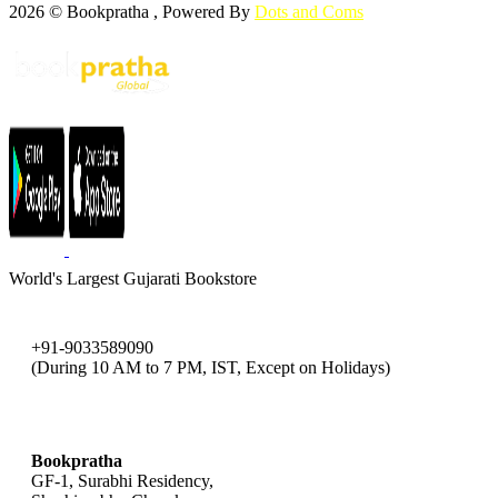
2026 © Bookpratha , Powered By
Dots and Coms
World's Largest Gujarati Bookstore
+91-9033589090
(During 10 AM to 7 PM, IST, Except on Holidays)
bookpratha@gmail.com
Bookpratha
GF-1, Surabhi Residency,