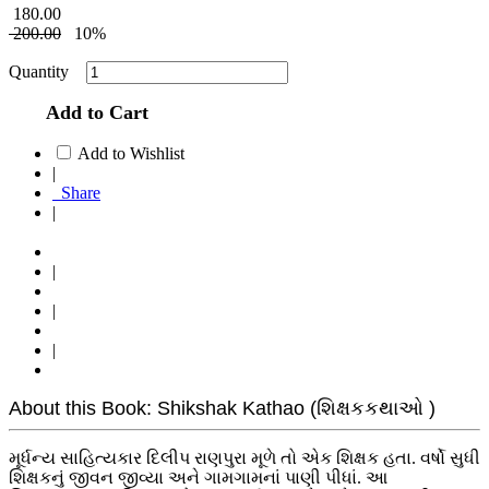
180.00
200.00
10%
Quantity
Add to Cart
Add to Wishlist
|
Share
|
|
|
|
About this Book: Shikshak Kathao (શિક્ષકકથાઓ )
મૂર્ધન્ય સાહિત્યકાર દિલીપ રાણપુરા મૂળે તો એક શિક્ષક હતા. વર્ષો સુધી
શિક્ષકનું જીવન જીવ્યા અને ગામગામનાં પાણી પીધાં. આ