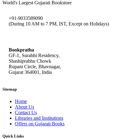
World's Largest Gujarati Bookstore
+91-9033589090
(During 10 AM to 7 PM, IST, Except on Holidays)
bookpratha@gmail.com
Bookpratha
GF-1, Surabhi Residency,
Shashiprabhu Chowk
Rupani Circle, Bhavnagar,
Gujarat 364001, India
Sitemap
Home
About Us
Contact Us
Libraries and Institutions
Offers on Gujarati Books
Quick Links