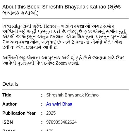
About this Book: Shreshth Bhayanak Kathao (શ્રેષ્ઠ
ભયાનક કથાઓ)
વિશ્વસાહિત્યની શ્રેષ્ઠ Horror – ભયાનકકથાઓ અમર સર્જક
અશ્વિની ભટ્ટે અહી પ્રસ્તુત કરી છે. જેટલું ઉત્કૃષ્ટ એમનું સર્જન હતું,
એટલી જ અદ્દભુત અનુવાદકલાના એ માલિક હતા. પ્રસ્તુત પુસ્તકમાં
7 ભયાનકકથાઓના અનુવાદ છે અને 2 કથાઓ એમણે પોતે ‘એશ
ઇવીન’ એવાં છદ્મનામે આપી છે.
અશ્વિની ભટ્ટ પોતાના આ પુસ્તક અંગે શું કહે છે તે જાણવા માટે ઉપર
આપેલી પુસ્તકની બેલ ઇમેજ Zoom કરશો.
Details
Title
:
Shreshth Bhayanak Kathao
Author
:
Ashwini Bhatt
Publication Year
:
2025
ISBN
:
9789393482624