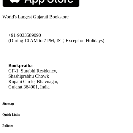
World's Largest Gujarati Bookstore
+91-9033589090
(During 10 AM to 7 PM, IST, Except on Holidays)
bookpratha@gmail.com
Bookpratha
GF-1, Surabhi Residency,
Shashiprabhu Chowk
Rupani Circle, Bhavnagar,
Gujarat 364001, India
Sitemap
Quick Links
Policies