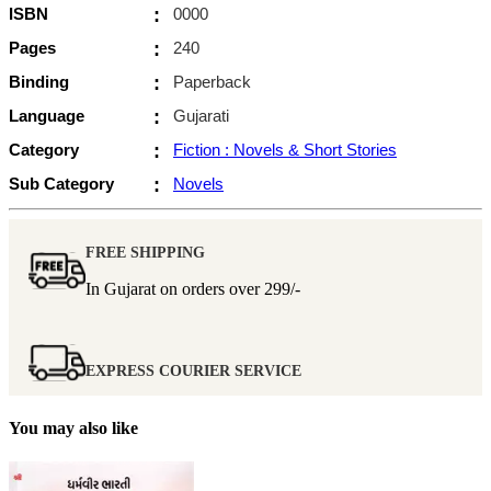
ISBN
:
0000
Pages
:
240
Binding
:
Paperback
Language
:
Gujarati
Category
:
Fiction : Novels & Short Stories
Sub Category
:
Novels
FREE SHIPPING
In Gujarat on orders over
299/-
EXPRESS COURIER SERVICE
You may also like