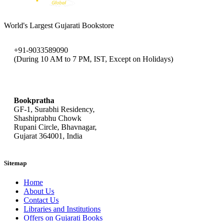
World's Largest Gujarati Bookstore
+91-9033589090
(During 10 AM to 7 PM, IST, Except on Holidays)
bookpratha@gmail.com
Bookpratha
GF-1, Surabhi Residency,
Shashiprabhu Chowk
Rupani Circle, Bhavnagar,
Gujarat 364001, India
Sitemap
Home
About Us
Contact Us
Libraries and Institutions
Offers on Gujarati Books