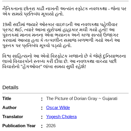
નૈતિકતાના છોતરા કાઢી નાખતી અત્યંત સ્ફોટક નવલકથા - જેના પર
એક સમયે પ્રતિબંધ મૂકાયો હતો.
19મી સદીમાં જ્યારે ઓસ્કાર વાઇલ્ડની આ નવલકથા પહેલીવાર
પ્રગટ થઈ, ત્યારે આખા યુરોપમાં હાહાકાર મચી ગયો હતો! આ
પુસ્તકમાં માનવ મનના એવા ભયાનક અને કાળા સત્યો ઉજાગર
કરવામાં આવ્યા હતા કે તત્કાલીન સમાજ ખળભળી ગયો અને આ
પુસ્તક પર પ્રતિબંધ મૂકવો પડ્યો હતો.
વિશ્વ સાહિત્યનો આ એવો વિસ્ફોટક ખજાનો છે કે જેણે દુનિયાભરના
લાખો વિચારકોને સ્તબ્ધ કરી દીધા છે. આ નવલકથા વાચ્યા પછી
વિચારોનો ''હેંગઓવર'' લાંબા સમય સુધી રહેશે!
Details
Title
:
The Picture of Dorian Gray ~ Gujarati
Author
:
Oscar Wilde
Translator
:
Yogesh Cholera
Publication Year
:
2026