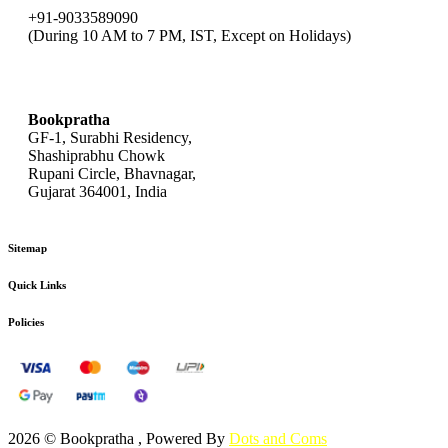
+91-9033589090
(During 10 AM to 7 PM, IST, Except on Holidays)
bookpratha@gmail.com
Bookpratha
GF-1, Surabhi Residency,
Shashiprabhu Chowk
Rupani Circle, Bhavnagar,
Gujarat 364001, India
Sitemap
Quick Links
Policies
2026 © Bookpratha , Powered By
Dots and Coms