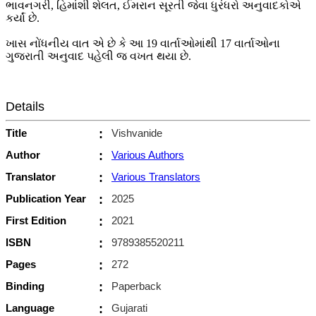
ભાવનગરી, હિમાંશી શેલત, ઈમરાન સૂરતી જેવા ધુરંધરો અનુવાદકોએ
કર્યાં છે.
ખાસ નોંધનીય વાત એ છે કે આ 19 વાર્તાઓમાંથી 17 વાર્તાઓના
ગુજરાતી અનુવાદ પહેલી જ વખત થયા છે.
Details
Title
:
Vishvanide
Author
:
Various Authors
Translator
:
Various Translators
Publication Year
:
2025
First Edition
:
2021
ISBN
:
9789385520211
Pages
:
272
Binding
:
Paperback
Language
:
Gujarati