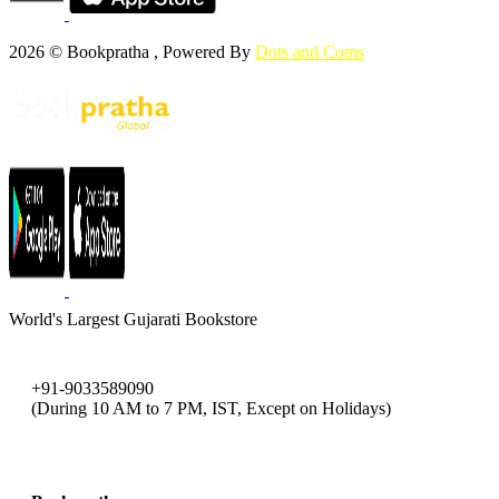
2026 © Bookpratha , Powered By
Dots and Coms
World's Largest Gujarati Bookstore
+91-9033589090
(During 10 AM to 7 PM, IST, Except on Holidays)
bookpratha@gmail.com