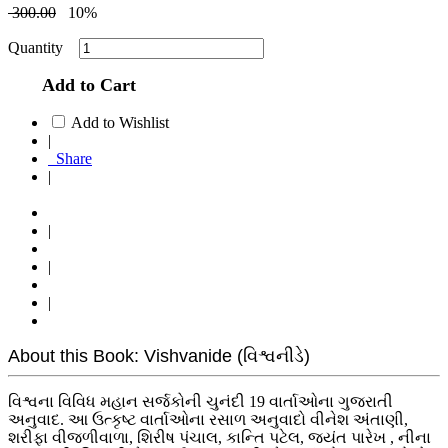
300.00
10%
Quantity
Add to Cart
Add to Wishlist
|
Share
|
|
|
|
About this Book: Vishvanide (વિશ્વનીડે)
વિશ્વના વિવિધ મહાન સર્જકોની ચુનંદી 19 વાર્તાઓના ગુજરાતી
અનુવાદ. આ ઉત્કૃષ્ટ વાર્તાઓના રસાળ અનુવાદો વીનેશ અંતાણી,
શરીફા વીજળીવાળા, શિરીષ પંચાલ, કાન્તિ પટેલ, જયંત પારેખ , નીના