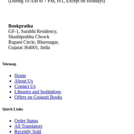
(During 10 AM to 7 PM, IST, Except on Holidays)
bookpratha@gmail.com
Bookpratha
GF-1, Surabhi Residency,
Shashiprabhu Chowk
Rupani Circle, Bhavnagar,
Gujarat 364001, India
Sitemap
Home
About Us
Contact Us
Libraries and Institutions
Offers on Gujarati Books
Quick Links
Order Status
All Translators
Recently Sold