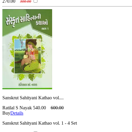
270.00
300.00
Sanskrut Sahityani Kathao vol....
Ratilal S Nayak
540.00
600.00
Buy
Details
Sanskrut Sahityani Kathao vol. 1 - 4 Set