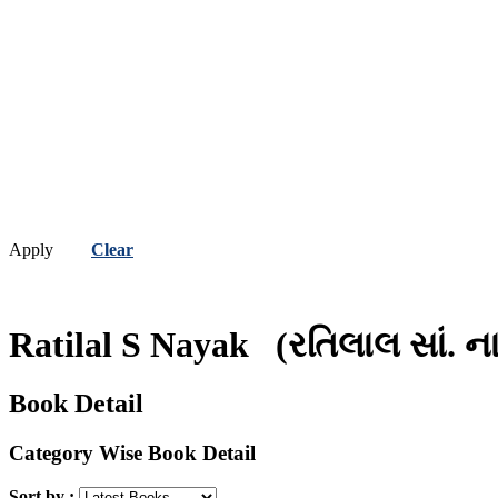
Apply
Clear
Ratilal S Nayak
(રતિલાલ સાં. ન
Book Detail
Category Wise Book Detail
Sort by :