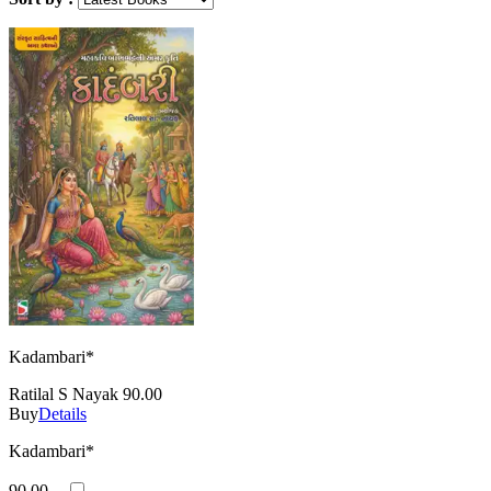
Kadambari*
Ratilal S Nayak
90.00
Buy
Details
Kadambari*
90.00