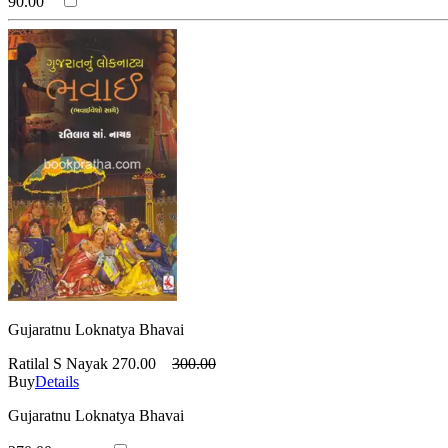
90.00
Gujaratnu Loknatya Bhavai
Ratilal S Nayak
270.00
300.00
Buy
Details
Gujaratnu Loknatya Bhavai