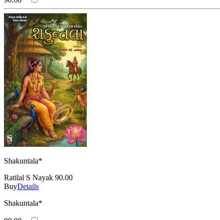
Shakuntala*
Ratilal S Nayak
90.00
Buy
Details
Shakuntala*