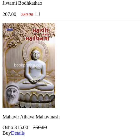
Jivtarni Bodhkathao
207.00
230.00
Mahavir Athava Mahavinash
Osho
315.00
350.00
Buy
Details