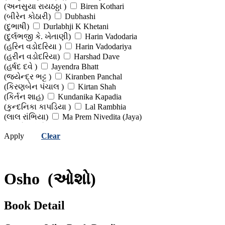
(અનસુયા રાયઠઠ્ઠા )
Biren Kothari
(બીરેન કોઠારી)
Dubhashi
(દુભાષી)
Durlabhji K Khetani
(દુર્લભજી કે. ખેતાણી)
Harin Vadodaria
(હરિન વડોદરિયા )
Harin Vadodariya
(હરીન વડોદરિયા)
Harshad Dave
(હર્ષદ દવે )
Jayendra Bhatt
(જયેન્દ્ર ભટ્ટ )
Kiranben Panchal
(કિરણબેન પંચાલ )
Kirtan Shah
(કિર્તન શાહ)
Kundanika Kapadia
(કુન્દનિકા કાપડિયા )
Lal Rambhia
(લાલ રાંભિયા)
Ma Prem Nivedita (Jaya)
(મા પ્રેમ નિવેદિતા (જયા) )
Ma Yog Kundan
Apply
Clear
(મા યોગ કુંદન )
N G Vakharia
(એન જી વખારિયા)
P K Zala
(પી. કે. ઝાલા)
Pragya Shah (Dr)
(પ્રજ્ઞા શાહ (ડો))
Ramanbhai Desai
Osho
(ઓશો)
(રમણભાઈ દેસાઈ)
Ramesh Patel (Swami Sahaj)
(રમેશ પટેલ)
Rekha Dave
(રેખા દવે)
Sima Rambhiya (Dr)
Book Detail
(સીમા રાંભિયા (ડો.))
Smita Trivedi (Dr)
(સ્મિતા ત્રિવેદી (ડો.) )
Suresh Dangi