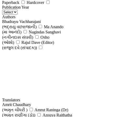
Paperback
Hardcover
Publication Year
Authors
Bhadrayu Vachharajani
(ભદ્રાયુ વછરાજાની)
Ma Anando
(મા આનંદો)
Nagindas Sanghavi
(નગીનદાસ સંઘવી)
Osho
(ઓશો)
Rajul Dave (Editor)
(રાજુલ દવે (સંપાદક))
Translators
Amrit Chaudhary
(અમૃત ચૌધરી )
Amrut Raninga (Dr)
(અમૃત રાણીંગા (ડો))
Ansuya Raithatha