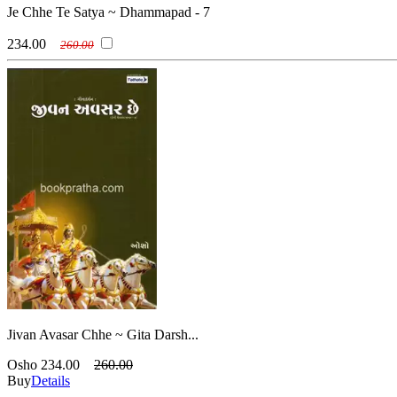
Je Chhe Te Satya ~ Dhammapad - 7
234.00
260.00
Jivan Avasar Chhe ~ Gita Darsh...
Osho
234.00
260.00
Buy
Details