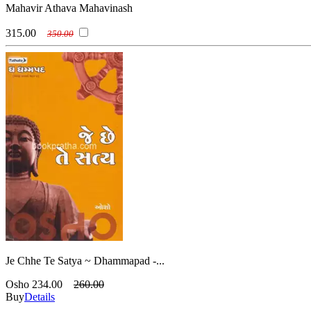
Mahavir Athava Mahavinash
315.00
350.00
Je Chhe Te Satya ~ Dhammapad -...
Osho
234.00
260.00
Buy
Details