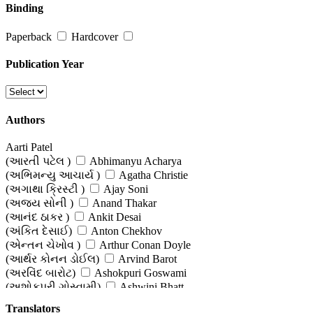
(ભારતીય ભાષાઓની વાર્તાઓ)
Binding
Stories from World Literature
Paperback
Hardcover
(વિશ્વ સાહિત્યની વાર્તાઓ)
Publication Year
Thriller, Mystery & Horror Stories
(રહસ્ય અને રોમાંચની કથાઓ )
Authors
Women-centric Stories
(સ્ત્રી-કેન્દ્રી વાર્તાઓ )
Aarti Patel
(આરતી પટેલ )
Abhimanyu Acharya
(અભિમન્યુ આચાર્ય )
Agatha Christie
(અગાથા ક્રિસ્ટી )
Ajay Soni
(અજય સોની )
Anand Thakar
(આનંદ ઠાકર )
Ankit Desai
(અંકિત દેસાઈ)
Anton Chekhov
(એન્તન ચેખોવ )
Arthur Conan Doyle
(આર્થર કોનન ડોઈલ)
Arvind Barot
(અરવિંદ બારોટ)
Ashokpuri Goswami
(અશોકપુરી ગોસ્વામી)
Ashwini Bhatt
(અશ્વિની ભટ્ટ)
Babu Davalpura (Editor)
Translators