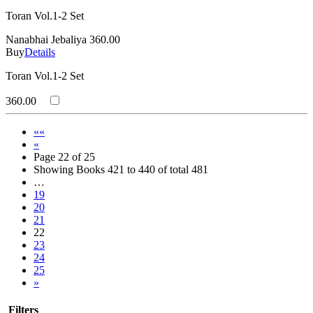
Toran Vol.1-2 Set
Nanabhai Jebaliya
360.00
Buy
Details
Toran Vol.1-2 Set
360.00
««
«
Page 22 of 25
Showing Books 421 to 440 of total 481
…
19
20
21
22
23
24
25
»
Filters