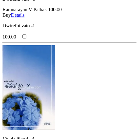
Ramnarayan V Pathak
100.00
Buy
Details
Dwirefni vato -1
100.00
Vinela Phool - 4