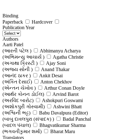
Binding
Paperback
Hardcover
Publication Year
Authors
Aarti Patel
(આરતી પટેલ )
Abhimanyu Acharya
(અભિમન્યુ આચાર્ય )
Agatha Christie
(અગાથા ક્રિસ્ટી )
Ajay Soni
(અજય સોની )
Anand Thakar
(આનંદ ઠાકર )
Ankit Desai
(અંકિત દેસાઈ)
Anton Chekhov
(એન્તન ચેખોવ )
Arthur Conan Doyle
(આર્થર કોનન ડોઈલ)
Arvind Barot
(અરવિંદ બારોટ)
Ashokpuri Goswami
(અશોકપુરી ગોસ્વામી)
Ashwini Bhatt
(અશ્વિની ભટ્ટ)
Babu Davalpura (Editor)
(બાબુ દાવલપુરા (સંપાદક) )
Badal Panchal
(બાદલ પંચાલ)
Bhagvatikumar Sharma
(ભગવતીકુમાર શર્મા)
Bharat Maru
(ભરત મારુ)
Translators
Bharatibahen Gohil