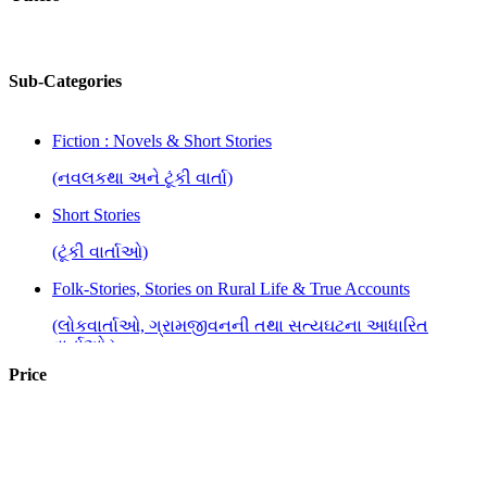
Sub-Categories
Fiction : Novels & Short Stories
(નવલકથા અને ટૂંકી વાર્તા)
Short Stories
(ટૂંકી વાર્તાઓ)
Folk-Stories, Stories on Rural Life & True Accounts
(લોકવાર્તાઓ, ગ્રામજીવનની તથા સત્યઘટના આધારિત
વાર્તાઓ )
Price
Social Stories and Love Stories
(સામાજિક વાર્તાઓ તથા પ્રેમકથાઓ)
Stories from Indian Languages