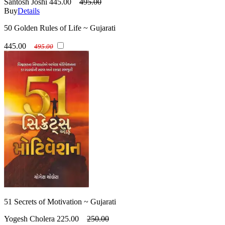
Santosh Joshi
445.00
495.00
Buy
Details
50 Golden Rules of Life ~ Gujarati
445.00
495.00
51 Secrets of Motivation ~ Gujarati
Yogesh Cholera
225.00
250.00