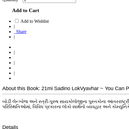
Add to Cart
Add to Wishlist
|
Share
|
|
|
|
About this Book: 21mi Sadino LokVyavhar ~ You Can Peo
બોડી લેન્ગ્વેજ અને સ્ત્રી-પુરુષ સાયકોલોજીના પુસ્તકોના આંતરરાષ્ટ્ર
પરિસ્થિતિઓમાં, વિવિધ પ્રકારના લોકો સાથેનો વ્યવહાર અને કોમ્યુનિકે
Details