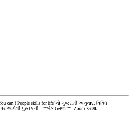
 can ! People skills for life''નો ગુજરાતી અનુવાદ. વિવિધ
પેલી પુસ્તકની ''''''''બેક ઇમેજ'''''''' Zoom કરશો.