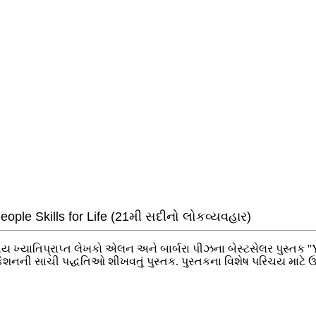
ple Skills for Life (21મી સદીનો લોકવ્યવહાર)
ીય ખ્યાતિપ્રાપ્ત લેખકો એલન અને બાર્બરા પીઝના બેસ્ટસેલર પુસ્તક ''You
શનની સાચી પદ્ધતિઓ શીખવતું પુસ્તક. પુસ્તકના વિશેષ પરિચય માટે ઉપર આ