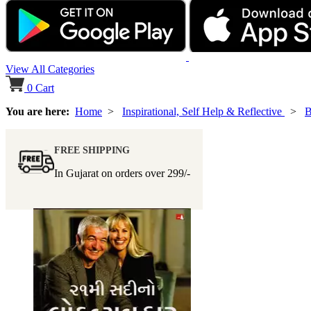
View All Categories
0
Cart
You are here:
Home
>
Inspirational, Self Help & Reflective
>
B
FREE SHIPPING
In Gujarat on orders over
299/-