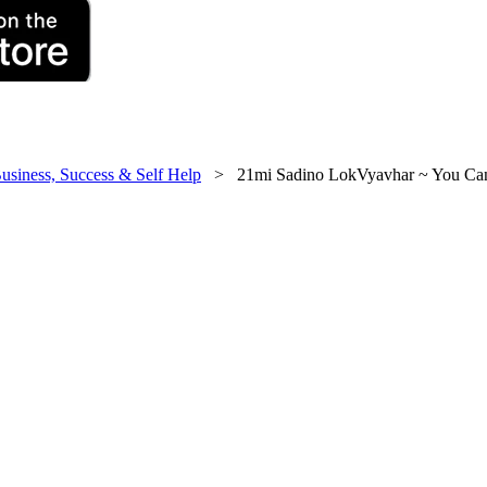
usiness, Success & Self Help
> 21mi Sadino LokVyavhar ~ You Can P