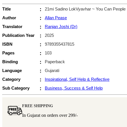
Title
:
21mi Sadino LokVyavhar ~ You Can People Sk
Author
:
Allan Pease
Translator
:
Ranjan Joshi (Dr)
Publication Year
:
2025
ISBN
:
9789355437815
Pages
:
103
Binding
:
Paperback
Language
:
Gujarati
Category
:
Inspirational, Self Help & Reflective
Sub Category
:
Business, Success & Self Help
FREE SHIPPING
In Gujarat on orders over
299/-